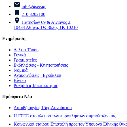
info@gsee.gr
210 8202100
Πατησίων 69 & Αινιάνος 2,
10434 Αθήνα, ΤΘ 3626, ΤΚ 10210
Ενημέρωση
Δελτία Τύπου
Γενικά
Γραμματείες
Εκδηλώσεις - Κινητοποιήσεις
Νομικά
Ανακοινώσεις - Εγκύκλιοι
Βίντεο
Ρυθμίσεις Ιδιωτικότητας
Πρόσφατα Νέα
Αμοιβή αργίας 15ης Αυγούστου
H ΓΣΕΕ στο πλευρό των πυρόπληκτων συμπολιτών μας
Κοινωνικοί εταίροι: Επιστολή προς τον Υπουργό Εθνικής Οικ