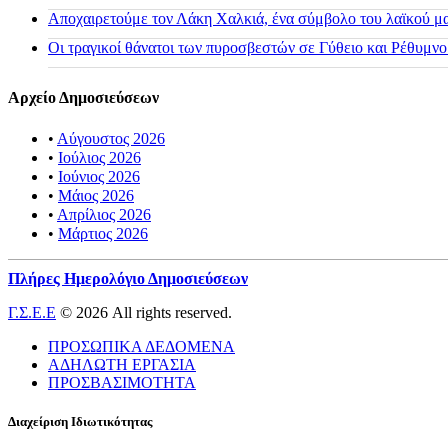
Αποχαιρετούμε τον Λάκη Χαλκιά, ένα σύμβολο του λαϊκού μας
Οι τραγικοί θάνατοι των πυροσβεστών σε Γύθειο και Ρέθυμνο
Αρχείο Δημοσιεύσεων
•
Αύγουστος 2026
•
Ιούλιος 2026
•
Ιούνιος 2026
•
Μάιος 2026
•
Απρίλιος 2026
•
Μάρτιος 2026
Πλήρες Ημερολόγιο Δημοσιεύσεων
Γ.Σ.Ε.Ε
© 2026 All rights reserved.
ΠΡΟΣΩΠΙΚΑ ΔΕΔΟΜΕΝΑ
ΑΔΗΛΩΤΗ ΕΡΓΑΣΙΑ
ΠΡΟΣΒΑΣΙΜΟΤΗΤΑ
Διαχείριση Ιδιωτικότητας