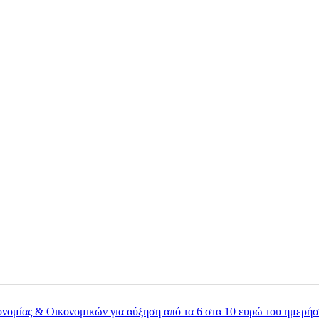
ονομίας & Οικονομικών για αύξηση από τα 6 στα 10 ευρώ του ημερήσ