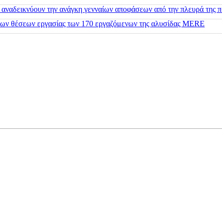
 αναδεικνύουν την ανάγκη γενναίων αποφάσεων από την πλευρά της π
 των θέσεων εργασίας των 170 εργαζόμενων της αλυσίδας MERE