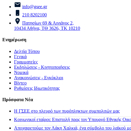
info@gsee.gr
210 8202100
Πατησίων 69 & Αινιάνος 2,
10434 Αθήνα, ΤΘ 3626, ΤΚ 10210
Ενημέρωση
Δελτία Τύπου
Γενικά
Γραμματείες
Εκδηλώσεις - Κινητοποιήσεις
Νομικά
Ανακοινώσεις - Εγκύκλιοι
Βίντεο
Ρυθμίσεις Ιδιωτικότητας
Πρόσφατα Νέα
H ΓΣΕΕ στο πλευρό των πυρόπληκτων συμπολιτών μας
Κοινωνικοί εταίροι: Επιστολή προς τον Υπουργό Εθνικής Οικ
Αποχαιρετούμε τον Λάκη Χαλκιά, ένα σύμβολο του λαϊκού μας