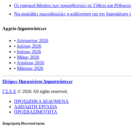
Οι τραγικοί θάνατοι των πυροσβεστών σε Γύθειο και Ρέθυμνο
Να αναλάβει πρωτοβουλίες η κυβέρνηση για την διασφάλιση
Αρχείο Δημοσιεύσεων
•
Αύγουστος 2026
•
Ιούλιος 2026
•
Ιούνιος 2026
•
Μάιος 2026
•
Απρίλιος 2026
•
Μάρτιος 2026
Πλήρες Ημερολόγιο Δημοσιεύσεων
Γ.Σ.Ε.Ε
© 2026 All rights reserved.
ΠΡΟΣΩΠΙΚΑ ΔΕΔΟΜΕΝΑ
ΑΔΗΛΩΤΗ ΕΡΓΑΣΙΑ
ΠΡΟΣΒΑΣΙΜΟΤΗΤΑ
Διαχείριση Ιδιωτικότητας