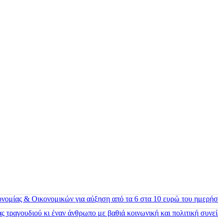
ονομίας & Οικονομικών για αύξηση από τα 6 στα 10 ευρώ του ημερήσ
 τραγουδιού κι έναν άνθρωπο με βαθιά κοινωνική και πολιτική συνε