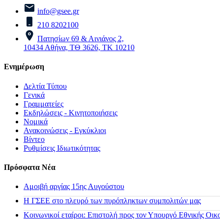
info@gsee.gr
210 8202100
Πατησίων 69 & Αινιάνος 2,
10434 Αθήνα, ΤΘ 3626, ΤΚ 10210
Ενημέρωση
Δελτία Τύπου
Γενικά
Γραμματείες
Εκδηλώσεις - Κινητοποιήσεις
Νομικά
Ανακοινώσεις - Εγκύκλιοι
Βίντεο
Ρυθμίσεις Ιδιωτικότητας
Πρόσφατα Νέα
Αμοιβή αργίας 15ης Αυγούστου
H ΓΣΕΕ στο πλευρό των πυρόπληκτων συμπολιτών μας
Κοινωνικοί εταίροι: Επιστολή προς τον Υπουργό Εθνικής Οικ