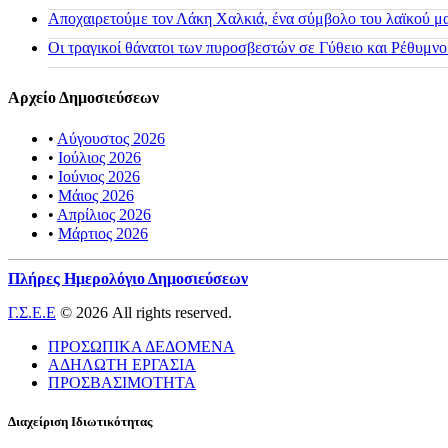
Αποχαιρετούμε τον Λάκη Χαλκιά, ένα σύμβολο του λαϊκού μας
Οι τραγικοί θάνατοι των πυροσβεστών σε Γύθειο και Ρέθυμνο
Αρχείο Δημοσιεύσεων
•
Αύγουστος 2026
•
Ιούλιος 2026
•
Ιούνιος 2026
•
Μάιος 2026
•
Απρίλιος 2026
•
Μάρτιος 2026
Πλήρες Ημερολόγιο Δημοσιεύσεων
Γ.Σ.Ε.Ε
© 2026 All rights reserved.
ΠΡΟΣΩΠΙΚΑ ΔΕΔΟΜΕΝΑ
ΑΔΗΛΩΤΗ ΕΡΓΑΣΙΑ
ΠΡΟΣΒΑΣΙΜΟΤΗΤΑ
Διαχείριση Ιδιωτικότητας