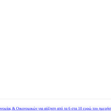
ονομίας & Οικονομικών για αύξηση από τα 6 στα 10 ευρώ του ημερήσ