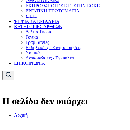
ΟΜΟΣΠΟΝΔΙΕΣ
ΕΚΠΡΟΣΩΠΟΙ Γ.Σ.Ε.Ε. ΣΤΗΝ ΕΟΚΕ
ΕΡΓΑΤΙΚΗ ΠΡΩΤΟΜΑΓΙΑ
Σ.Σ.Ε.
ΨΗΦΙΑΚΑ ΕΡΓΑΛΕΙΑ
ΚΑΤΗΓΟΡΙΕΣ ΑΡΘΡΩΝ
Δελτία Τύπου
Γενικά
Γραμματείες
Εκδηλώσεις - Κινητοποιήσεις
Νομικά
Ανακοινώσεις - Εγκύκλιοι
ΕΠΙΚΟΙΝΩΝΙΑ
Η σελίδα δεν υπάρχει
Αρχική