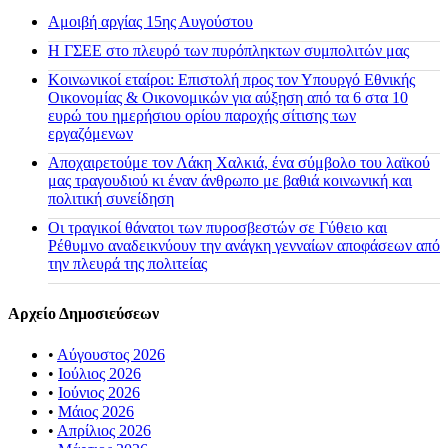
Αμοιβή αργίας 15ης Αυγούστου
H ΓΣΕΕ στο πλευρό των πυρόπληκτων συμπολιτών μας
Κοινωνικοί εταίροι: Επιστολή προς τον Υπουργό Εθνικής
Οικονομίας & Οικονομικών για αύξηση από τα 6 στα 10
ευρώ του ημερήσιου ορίου παροχής σίτισης των
εργαζόμενων
Αποχαιρετούμε τον Λάκη Χαλκιά, ένα σύμβολο του λαϊκού
μας τραγουδιού κι έναν άνθρωπο με βαθιά κοινωνική και
πολιτική συνείδηση
Οι τραγικοί θάνατοι των πυροσβεστών σε Γύθειο και
Ρέθυμνο αναδεικνύουν την ανάγκη γενναίων αποφάσεων από
την πλευρά της πολιτείας
Αρχείο Δημοσιεύσεων
•
Αύγουστος 2026
•
Ιούλιος 2026
•
Ιούνιος 2026
•
Μάιος 2026
•
Απρίλιος 2026