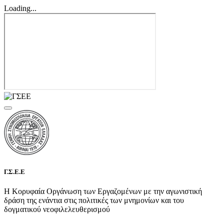
Loading...
Γ.Σ.Ε.Ε
Η Κορυφαία Οργάνωση των Εργαζομένων με την αγωνιστική
δράση της ενάντια στις πολιτικές των μνημονίων και του
δογματικού νεοφιλελευθερισμού