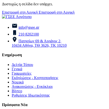
Δυστυχώς η σελίδα δεν υπάρχει.
Επιστροφή στη Αρχική
Επιστροφή στη Αρχική
info@gsee.gr
210 8202100
Πατησίων 69 & Αινιάνος 2,
10434 Αθήνα, ΤΘ 3626, ΤΚ 10210
Ενημέρωση
Δελτία Τύπου
Γενικά
Γραμματείες
Εκδηλώσεις - Κινητοποιήσεις
Νομικά
Ανακοινώσεις - Εγκύκλιοι
Βίντεο
Ρυθμίσεις Ιδιωτικότητας
Πρόσφατα Νέα