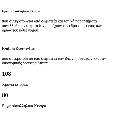
Εργατοϋπαλληλικά Κέντρα
που συγκροτούνται από σωματεία και τοπικά παραρτήματα
πανελλαδικών σωματείων που έχουν την έδρα τους εντός των
ορίων του κάθε νομού
Κλαδικές Ομοσπονδίες
που συγκροτούνται από σωματεία των ίδιων ή συναφών κλάδων
οικονομικής δραστηριότητας
108
Χρόνια ιστορίας
80
Εργατοϋπαλληλικά Κέντρα