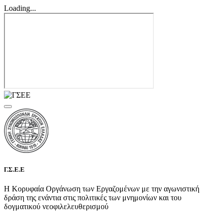
Loading...
Γ.Σ.Ε.Ε
Η Κορυφαία Οργάνωση των Εργαζομένων με την αγωνιστική
δράση της ενάντια στις πολιτικές των μνημονίων και του
δογματικού νεοφιλελευθερισμού