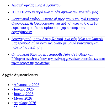
Αμοιβή αργίας 15ης Αυγούστου
H ΓΣΕΕ στο πλευρό των πυρόπληκτων συμπολιτών μας
Κοινωνικοί εταίροι: Επιστολή προς τον Υπουργό Εθνικής
Οικονομίας & Οικονομικών για αύξηση από τα 6 στα 10
ευρώ του ημερήσιου ορίου παροχής σίτισης των
εργαζόμενων
Αποχαιρετούμε τον Λάκη Χαλκιά, ένα σύμβολο του λαϊκού
μας τραγουδιού κι έναν άνθρωπο με βαθιά κοινωνική και
πολιτική συνείδηση
Οι τραγικοί θάνατοι των πυροσβεστών σε Γύθειο και
Ρέθυμνο αναδεικνύουν την ανάγκη γενναίων αποφάσεων από
την πλευρά της πολιτείας
Αρχείο Δημοσιεύσεων
•
Αύγουστος 2026
•
Ιούλιος 2026
•
Ιούνιος 2026
•
Μάιος 2026
•
Απρίλιος 2026