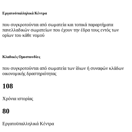
Εργατοϋπαλληλικά Κέντρα
που συγκροτούνται από σωματεία και τοπικά παραρτήματα
πανελλαδικών σωματείων που έχουν την έδρα τους εντός των
ορίων του κάθε νομού
Κλαδικές Ομοσπονδίες
που συγκροτούνται από σωματεία των ίδιων ή συναφών κλάδων
οικονομικής δραστηριότητας
108
Χρόνια ιστορίας
80
Εργατοϋπαλληλικά Κέντρα