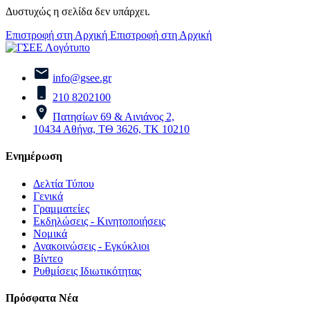
Δυστυχώς η σελίδα δεν υπάρχει.
Επιστροφή στη Αρχική
Επιστροφή στη Αρχική
info@gsee.gr
210 8202100
Πατησίων 69 & Αινιάνος 2,
10434 Αθήνα, ΤΘ 3626, ΤΚ 10210
Ενημέρωση
Δελτία Τύπου
Γενικά
Γραμματείες
Εκδηλώσεις - Κινητοποιήσεις
Νομικά
Ανακοινώσεις - Εγκύκλιοι
Βίντεο
Ρυθμίσεις Ιδιωτικότητας
Πρόσφατα Νέα