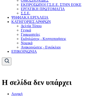
ΟΜΟΣΠΟΝΔΙΕΣ
ΕΚΠΡΟΣΩΠΟΙ Γ.Σ.Ε.Ε. ΣΤΗΝ ΕΟΚΕ
ΕΡΓΑΤΙΚΗ ΠΡΩΤΟΜΑΓΙΑ
Σ.Σ.Ε.
ΨΗΦΙΑΚΑ ΕΡΓΑΛΕΙΑ
ΚΑΤΗΓΟΡΙΕΣ ΑΡΘΡΩΝ
Δελτία Τύπου
Γενικά
Γραμματείες
Εκδηλώσεις - Κινητοποιήσεις
Νομικά
Ανακοινώσεις - Εγκύκλιοι
ΕΠΙΚΟΙΝΩΝΙΑ
Η σελίδα δεν υπάρχει
Αρχική