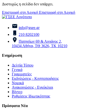
Δυστυχώς η σελίδα δεν υπάρχει.
Επιστροφή στη Αρχική
Επιστροφή στη Αρχική
info@gsee.gr
210 8202100
Πατησίων 69 & Αινιάνος 2,
10434 Αθήνα, ΤΘ 3626, ΤΚ 10210
Ενημέρωση
Δελτία Τύπου
Γενικά
Γραμματείες
Εκδηλώσεις - Κινητοποιήσεις
Νομικά
Ανακοινώσεις - Εγκύκλιοι
Βίντεο
Ρυθμίσεις Ιδιωτικότητας
Πρόσφατα Νέα