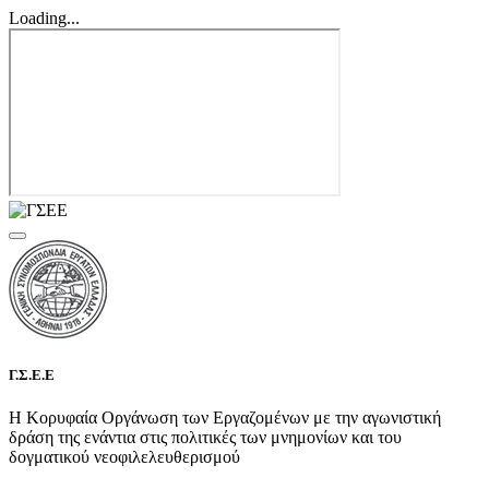
Loading...
Γ.Σ.Ε.Ε
Η Κορυφαία Οργάνωση των Εργαζομένων με την αγωνιστική
δράση της ενάντια στις πολιτικές των μνημονίων και του
δογματικού νεοφιλελευθερισμού