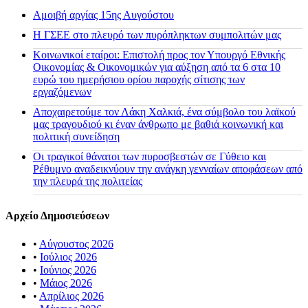
Αμοιβή αργίας 15ης Αυγούστου
H ΓΣΕΕ στο πλευρό των πυρόπληκτων συμπολιτών μας
Κοινωνικοί εταίροι: Επιστολή προς τον Υπουργό Εθνικής
Οικονομίας & Οικονομικών για αύξηση από τα 6 στα 10
ευρώ του ημερήσιου ορίου παροχής σίτισης των
εργαζόμενων
Αποχαιρετούμε τον Λάκη Χαλκιά, ένα σύμβολο του λαϊκού
μας τραγουδιού κι έναν άνθρωπο με βαθιά κοινωνική και
πολιτική συνείδηση
Οι τραγικοί θάνατοι των πυροσβεστών σε Γύθειο και
Ρέθυμνο αναδεικνύουν την ανάγκη γενναίων αποφάσεων από
την πλευρά της πολιτείας
Αρχείο Δημοσιεύσεων
•
Αύγουστος 2026
•
Ιούλιος 2026
•
Ιούνιος 2026
•
Μάιος 2026
•
Απρίλιος 2026