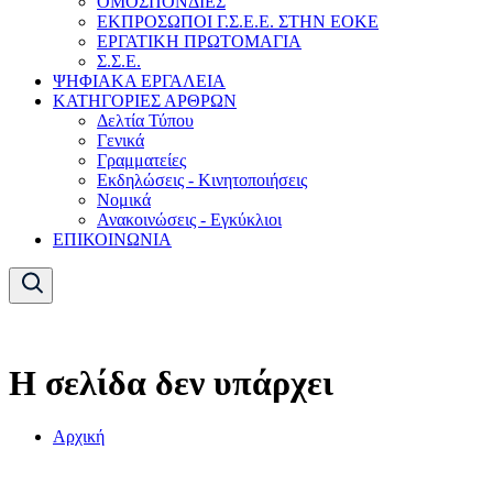
ΟΜΟΣΠΟΝΔΙΕΣ
ΕΚΠΡΟΣΩΠΟΙ Γ.Σ.Ε.Ε. ΣΤΗΝ ΕΟΚΕ
ΕΡΓΑΤΙΚΗ ΠΡΩΤΟΜΑΓΙΑ
Σ.Σ.Ε.
ΨΗΦΙΑΚΑ ΕΡΓΑΛΕΙΑ
ΚΑΤΗΓΟΡΙΕΣ ΑΡΘΡΩΝ
Δελτία Τύπου
Γενικά
Γραμματείες
Εκδηλώσεις - Κινητοποιήσεις
Νομικά
Ανακοινώσεις - Εγκύκλιοι
ΕΠΙΚΟΙΝΩΝΙΑ
Η σελίδα δεν υπάρχει
Αρχική