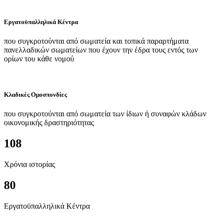
Εργατοϋπαλληλικά Κέντρα
που συγκροτούνται από σωματεία και τοπικά παραρτήματα
πανελλαδικών σωματείων που έχουν την έδρα τους εντός των
ορίων του κάθε νομού
Κλαδικές Ομοσπονδίες
που συγκροτούνται από σωματεία των ίδιων ή συναφών κλάδων
οικονομικής δραστηριότητας
108
Χρόνια ιστορίας
80
Εργατοϋπαλληλικά Κέντρα