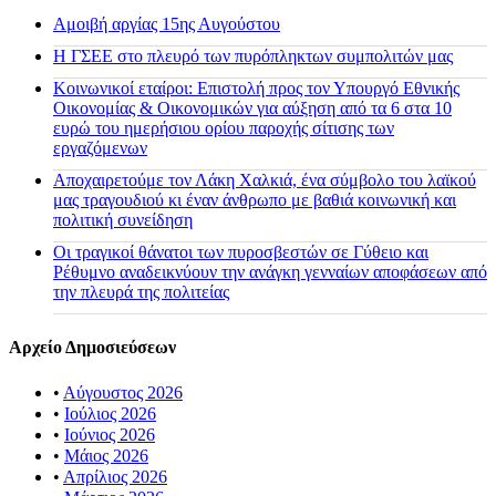
Αμοιβή αργίας 15ης Αυγούστου
H ΓΣΕΕ στο πλευρό των πυρόπληκτων συμπολιτών μας
Κοινωνικοί εταίροι: Επιστολή προς τον Υπουργό Εθνικής
Οικονομίας & Οικονομικών για αύξηση από τα 6 στα 10
ευρώ του ημερήσιου ορίου παροχής σίτισης των
εργαζόμενων
Αποχαιρετούμε τον Λάκη Χαλκιά, ένα σύμβολο του λαϊκού
μας τραγουδιού κι έναν άνθρωπο με βαθιά κοινωνική και
πολιτική συνείδηση
Οι τραγικοί θάνατοι των πυροσβεστών σε Γύθειο και
Ρέθυμνο αναδεικνύουν την ανάγκη γενναίων αποφάσεων από
την πλευρά της πολιτείας
Αρχείο Δημοσιεύσεων
•
Αύγουστος 2026
•
Ιούλιος 2026
•
Ιούνιος 2026
•
Μάιος 2026
•
Απρίλιος 2026