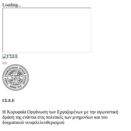
Loading...
Γ.Σ.Ε.Ε
Η Κορυφαία Οργάνωση των Εργαζομένων με την αγωνιστική
δράση της ενάντια στις πολιτικές των μνημονίων και του
δογματικού νεοφιλελευθερισμού