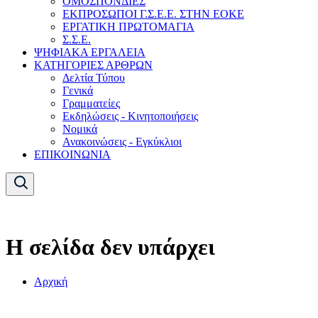
ΟΜΟΣΠΟΝΔΙΕΣ
ΕΚΠΡΟΣΩΠΟΙ Γ.Σ.Ε.Ε. ΣΤΗΝ ΕΟΚΕ
ΕΡΓΑΤΙΚΗ ΠΡΩΤΟΜΑΓΙΑ
Σ.Σ.Ε.
ΨΗΦΙΑΚΑ ΕΡΓΑΛΕΙΑ
ΚΑΤΗΓΟΡΙΕΣ ΑΡΘΡΩΝ
Δελτία Τύπου
Γενικά
Γραμματείες
Εκδηλώσεις - Κινητοποιήσεις
Νομικά
Ανακοινώσεις - Εγκύκλιοι
ΕΠΙΚΟΙΝΩΝΙΑ
Η σελίδα δεν υπάρχει
Αρχική