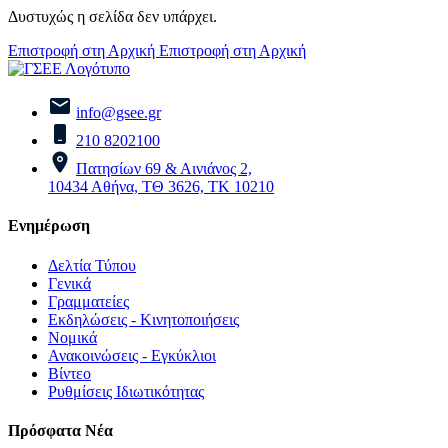
Δυστυχώς η σελίδα δεν υπάρχει.
Επιστροφή στη Αρχική
Επιστροφή στη Αρχική
info@gsee.gr
210 8202100
Πατησίων 69 & Αινιάνος 2,
10434 Αθήνα, ΤΘ 3626, ΤΚ 10210
Ενημέρωση
Δελτία Τύπου
Γενικά
Γραμματείες
Εκδηλώσεις - Κινητοποιήσεις
Νομικά
Ανακοινώσεις - Εγκύκλιοι
Βίντεο
Ρυθμίσεις Ιδιωτικότητας
Πρόσφατα Νέα