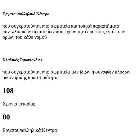
Εργατοϋπαλληλικά Κέντρα
που συγκροτούνται από σωματεία και τοπικά παραρτήματα
πανελλαδικών σωματείων που έχουν την έδρα τους εντός των
ορίων του κάθε νομού
Κλαδικές Ομοσπονδίες
που συγκροτούνται από σωματεία των ίδιων ή συναφών κλάδων
οικονομικής δραστηριότητας
108
Χρόνια ιστορίας
80
Εργατοϋπαλληλικά Κέντρα