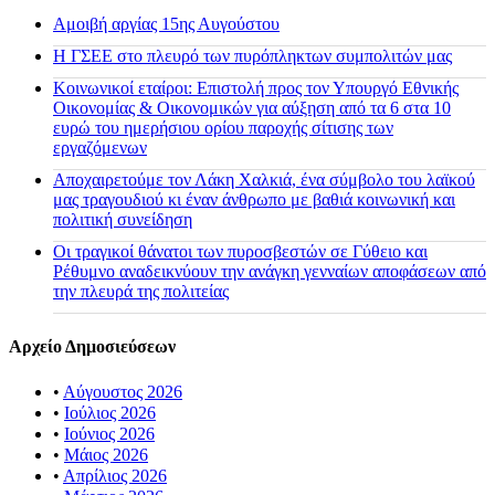
Αμοιβή αργίας 15ης Αυγούστου
H ΓΣΕΕ στο πλευρό των πυρόπληκτων συμπολιτών μας
Κοινωνικοί εταίροι: Επιστολή προς τον Υπουργό Εθνικής
Οικονομίας & Οικονομικών για αύξηση από τα 6 στα 10
ευρώ του ημερήσιου ορίου παροχής σίτισης των
εργαζόμενων
Αποχαιρετούμε τον Λάκη Χαλκιά, ένα σύμβολο του λαϊκού
μας τραγουδιού κι έναν άνθρωπο με βαθιά κοινωνική και
πολιτική συνείδηση
Οι τραγικοί θάνατοι των πυροσβεστών σε Γύθειο και
Ρέθυμνο αναδεικνύουν την ανάγκη γενναίων αποφάσεων από
την πλευρά της πολιτείας
Αρχείο Δημοσιεύσεων
•
Αύγουστος 2026
•
Ιούλιος 2026
•
Ιούνιος 2026
•
Μάιος 2026
•
Απρίλιος 2026