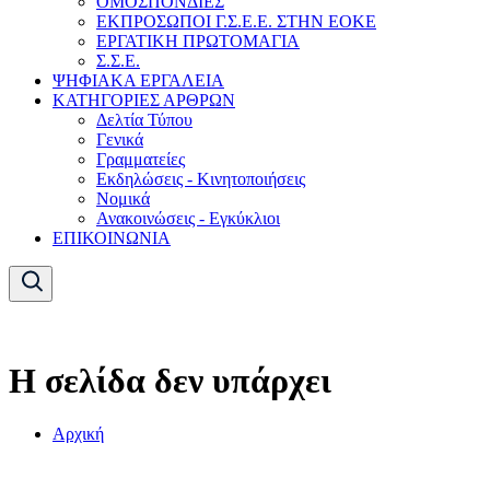
ΟΜΟΣΠΟΝΔΙΕΣ
ΕΚΠΡΟΣΩΠΟΙ Γ.Σ.Ε.Ε. ΣΤΗΝ ΕΟΚΕ
ΕΡΓΑΤΙΚΗ ΠΡΩΤΟΜΑΓΙΑ
Σ.Σ.Ε.
ΨΗΦΙΑΚΑ ΕΡΓΑΛΕΙΑ
ΚΑΤΗΓΟΡΙΕΣ ΑΡΘΡΩΝ
Δελτία Τύπου
Γενικά
Γραμματείες
Εκδηλώσεις - Κινητοποιήσεις
Νομικά
Ανακοινώσεις - Εγκύκλιοι
ΕΠΙΚΟΙΝΩΝΙΑ
Η σελίδα δεν υπάρχει
Αρχική