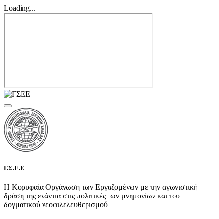
Loading...
Γ.Σ.Ε.Ε
Η Κορυφαία Οργάνωση των Εργαζομένων με την αγωνιστική
δράση της ενάντια στις πολιτικές των μνημονίων και του
δογματικού νεοφιλελευθερισμού