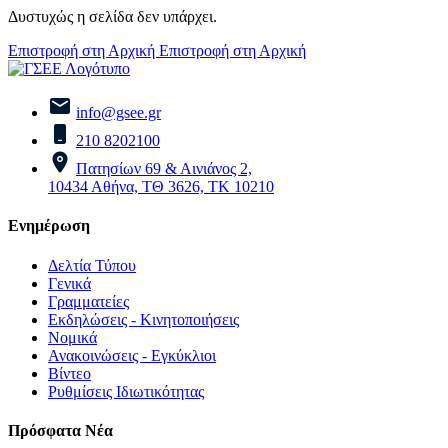
Δυστυχώς η σελίδα δεν υπάρχει.
Επιστροφή στη Αρχική
Επιστροφή στη Αρχική
info@gsee.gr
210 8202100
Πατησίων 69 & Αινιάνος 2,
10434 Αθήνα, ΤΘ 3626, ΤΚ 10210
Ενημέρωση
Δελτία Τύπου
Γενικά
Γραμματείες
Εκδηλώσεις - Κινητοποιήσεις
Νομικά
Ανακοινώσεις - Εγκύκλιοι
Βίντεο
Ρυθμίσεις Ιδιωτικότητας
Πρόσφατα Νέα