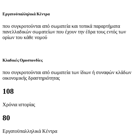
Εργατοϋπαλληλικά Κέντρα
που συγκροτούνται από σωματεία και τοπικά παραρτήματα
πανελλαδικών σωματείων που έχουν την έδρα τους εντός των
ορίων του κάθε νομού
Κλαδικές Ομοσπονδίες
που συγκροτούνται από σωματεία των ίδιων ή συναφών κλάδων
οικονομικής δραστηριότητας
108
Χρόνια ιστορίας
80
Εργατοϋπαλληλικά Κέντρα