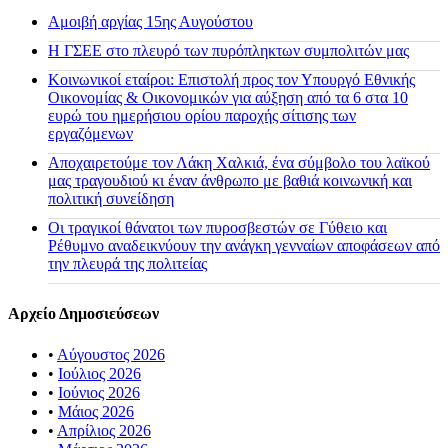
Αμοιβή αργίας 15ης Αυγούστου
H ΓΣΕΕ στο πλευρό των πυρόπληκτων συμπολιτών μας
Κοινωνικοί εταίροι: Επιστολή προς τον Υπουργό Εθνικής
Οικονομίας & Οικονομικών για αύξηση από τα 6 στα 10
ευρώ του ημερήσιου ορίου παροχής σίτισης των
εργαζόμενων
Αποχαιρετούμε τον Λάκη Χαλκιά, ένα σύμβολο του λαϊκού
μας τραγουδιού κι έναν άνθρωπο με βαθιά κοινωνική και
πολιτική συνείδηση
Οι τραγικοί θάνατοι των πυροσβεστών σε Γύθειο και
Ρέθυμνο αναδεικνύουν την ανάγκη γενναίων αποφάσεων από
την πλευρά της πολιτείας
Αρχείο Δημοσιεύσεων
•
Αύγουστος 2026
•
Ιούλιος 2026
•
Ιούνιος 2026
•
Μάιος 2026
•
Απρίλιος 2026