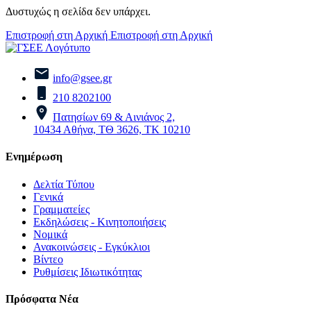
Δυστυχώς η σελίδα δεν υπάρχει.
Επιστροφή στη Αρχική
Επιστροφή στη Αρχική
info@gsee.gr
210 8202100
Πατησίων 69 & Αινιάνος 2,
10434 Αθήνα, ΤΘ 3626, ΤΚ 10210
Ενημέρωση
Δελτία Τύπου
Γενικά
Γραμματείες
Εκδηλώσεις - Κινητοποιήσεις
Νομικά
Ανακοινώσεις - Εγκύκλιοι
Βίντεο
Ρυθμίσεις Ιδιωτικότητας
Πρόσφατα Νέα