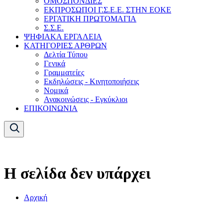
ΟΜΟΣΠΟΝΔΙΕΣ
ΕΚΠΡΟΣΩΠΟΙ Γ.Σ.Ε.Ε. ΣΤΗΝ ΕΟΚΕ
ΕΡΓΑΤΙΚΗ ΠΡΩΤΟΜΑΓΙΑ
Σ.Σ.Ε.
ΨΗΦΙΑΚΑ ΕΡΓΑΛΕΙΑ
ΚΑΤΗΓΟΡΙΕΣ ΑΡΘΡΩΝ
Δελτία Τύπου
Γενικά
Γραμματείες
Εκδηλώσεις - Κινητοποιήσεις
Νομικά
Ανακοινώσεις - Εγκύκλιοι
ΕΠΙΚΟΙΝΩΝΙΑ
Η σελίδα δεν υπάρχει
Αρχική