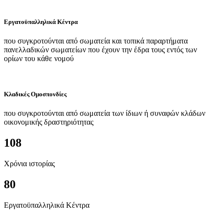
Εργατοϋπαλληλικά Κέντρα
που συγκροτούνται από σωματεία και τοπικά παραρτήματα
πανελλαδικών σωματείων που έχουν την έδρα τους εντός των
ορίων του κάθε νομού
Κλαδικές Ομοσπονδίες
που συγκροτούνται από σωματεία των ίδιων ή συναφών κλάδων
οικονομικής δραστηριότητας
108
Χρόνια ιστορίας
80
Εργατοϋπαλληλικά Κέντρα