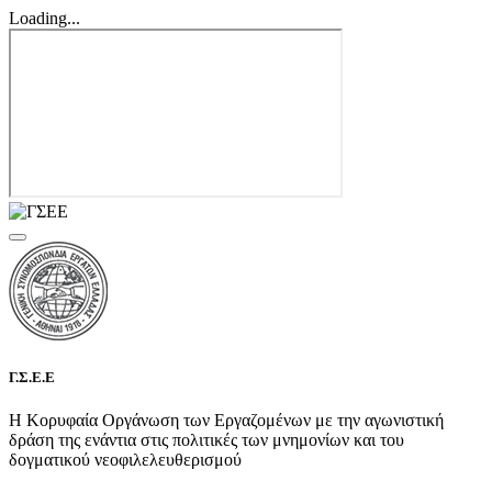
Loading...
Γ.Σ.Ε.Ε
Η Κορυφαία Οργάνωση των Εργαζομένων με την αγωνιστική
δράση της ενάντια στις πολιτικές των μνημονίων και του
δογματικού νεοφιλελευθερισμού