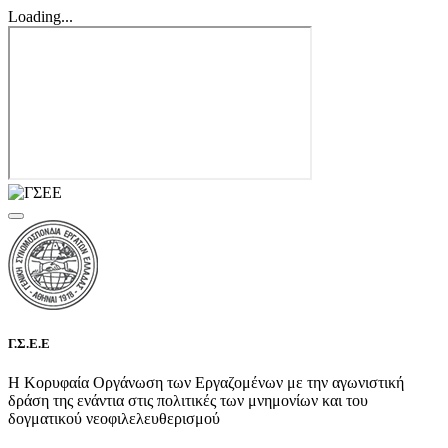
Loading...
Γ.Σ.Ε.Ε
Η Κορυφαία Οργάνωση των Εργαζομένων με την αγωνιστική
δράση της ενάντια στις πολιτικές των μνημονίων και του
δογματικού νεοφιλελευθερισμού