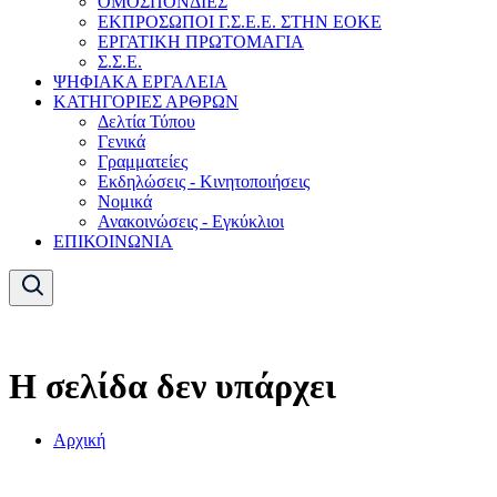
ΟΜΟΣΠΟΝΔΙΕΣ
ΕΚΠΡΟΣΩΠΟΙ Γ.Σ.Ε.Ε. ΣΤΗΝ ΕΟΚΕ
ΕΡΓΑΤΙΚΗ ΠΡΩΤΟΜΑΓΙΑ
Σ.Σ.Ε.
ΨΗΦΙΑΚΑ ΕΡΓΑΛΕΙΑ
ΚΑΤΗΓΟΡΙΕΣ ΑΡΘΡΩΝ
Δελτία Τύπου
Γενικά
Γραμματείες
Εκδηλώσεις - Κινητοποιήσεις
Νομικά
Ανακοινώσεις - Εγκύκλιοι
ΕΠΙΚΟΙΝΩΝΙΑ
Η σελίδα δεν υπάρχει
Αρχική