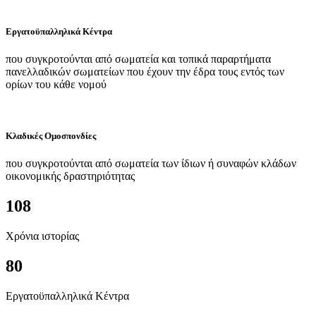
Εργατοϋπαλληλικά Κέντρα
που συγκροτούνται από σωματεία και τοπικά παραρτήματα
πανελλαδικών σωματείων που έχουν την έδρα τους εντός των
ορίων του κάθε νομού
Κλαδικές Ομοσπονδίες
που συγκροτούνται από σωματεία των ίδιων ή συναφών κλάδων
οικονομικής δραστηριότητας
108
Χρόνια ιστορίας
80
Εργατοϋπαλληλικά Κέντρα