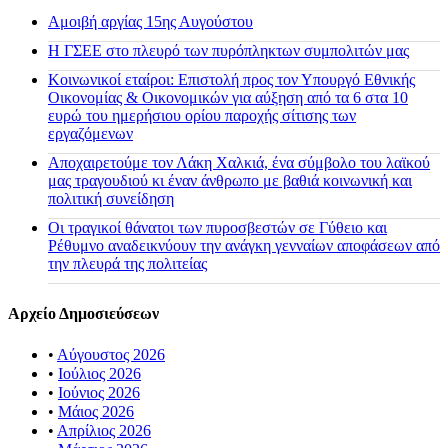
Αμοιβή αργίας 15ης Αυγούστου
H ΓΣΕΕ στο πλευρό των πυρόπληκτων συμπολιτών μας
Κοινωνικοί εταίροι: Επιστολή προς τον Υπουργό Εθνικής
Οικονομίας & Οικονομικών για αύξηση από τα 6 στα 10
ευρώ του ημερήσιου ορίου παροχής σίτισης των
εργαζόμενων
Αποχαιρετούμε τον Λάκη Χαλκιά, ένα σύμβολο του λαϊκού
μας τραγουδιού κι έναν άνθρωπο με βαθιά κοινωνική και
πολιτική συνείδηση
Οι τραγικοί θάνατοι των πυροσβεστών σε Γύθειο και
Ρέθυμνο αναδεικνύουν την ανάγκη γενναίων αποφάσεων από
την πλευρά της πολιτείας
Αρχείο Δημοσιεύσεων
•
Αύγουστος 2026
•
Ιούλιος 2026
•
Ιούνιος 2026
•
Μάιος 2026
•
Απρίλιος 2026