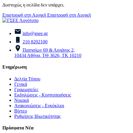
Δυστυχώς η σελίδα δεν υπάρχει.
Επιστροφή στη Αρχική
Επιστροφή στη Αρχική
info@gsee.gr
210 8202100
Πατησίων 69 & Αινιάνος 2,
10434 Αθήνα, ΤΘ 3626, ΤΚ 10210
Ενημέρωση
Δελτία Τύπου
Γενικά
Γραμματείες
Εκδηλώσεις - Κινητοποιήσεις
Νομικά
Ανακοινώσεις - Εγκύκλιοι
Βίντεο
Ρυθμίσεις Ιδιωτικότητας
Πρόσφατα Νέα