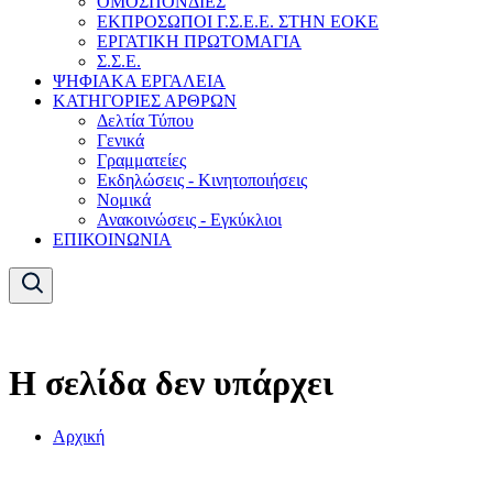
ΟΜΟΣΠΟΝΔΙΕΣ
ΕΚΠΡΟΣΩΠΟΙ Γ.Σ.Ε.Ε. ΣΤΗΝ ΕΟΚΕ
ΕΡΓΑΤΙΚΗ ΠΡΩΤΟΜΑΓΙΑ
Σ.Σ.Ε.
ΨΗΦΙΑΚΑ ΕΡΓΑΛΕΙΑ
ΚΑΤΗΓΟΡΙΕΣ ΑΡΘΡΩΝ
Δελτία Τύπου
Γενικά
Γραμματείες
Εκδηλώσεις - Κινητοποιήσεις
Νομικά
Ανακοινώσεις - Εγκύκλιοι
ΕΠΙΚΟΙΝΩΝΙΑ
Η σελίδα δεν υπάρχει
Αρχική