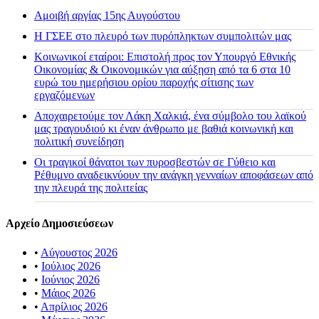
Αμοιβή αργίας 15ης Αυγούστου
H ΓΣΕΕ στο πλευρό των πυρόπληκτων συμπολιτών μας
Κοινωνικοί εταίροι: Επιστολή προς τον Υπουργό Εθνικής
Οικονομίας & Οικονομικών για αύξηση από τα 6 στα 10
ευρώ του ημερήσιου ορίου παροχής σίτισης των
εργαζόμενων
Αποχαιρετούμε τον Λάκη Χαλκιά, ένα σύμβολο του λαϊκού
μας τραγουδιού κι έναν άνθρωπο με βαθιά κοινωνική και
πολιτική συνείδηση
Οι τραγικοί θάνατοι των πυροσβεστών σε Γύθειο και
Ρέθυμνο αναδεικνύουν την ανάγκη γενναίων αποφάσεων από
την πλευρά της πολιτείας
Αρχείο Δημοσιεύσεων
•
Αύγουστος 2026
•
Ιούλιος 2026
•
Ιούνιος 2026
•
Μάιος 2026
•
Απρίλιος 2026