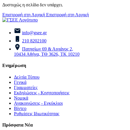
Δυστυχώς η σελίδα δεν υπάρχει.
Επιστροφή στη Αρχική
Επιστροφή στη Αρχική
info@gsee.gr
210 8202100
Πατησίων 69 & Αινιάνος 2,
10434 Αθήνα, ΤΘ 3626, ΤΚ 10210
Ενημέρωση
Δελτία Τύπου
Γενικά
Γραμματείες
Εκδηλώσεις - Κινητοποιήσεις
Νομικά
Ανακοινώσεις - Εγκύκλιοι
Βίντεο
Ρυθμίσεις Ιδιωτικότητας
Πρόσφατα Νέα