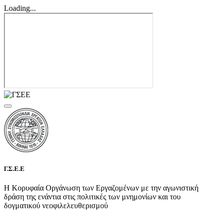
Loading...
Γ.Σ.Ε.Ε
Η Κορυφαία Οργάνωση των Εργαζομένων με την αγωνιστική
δράση της ενάντια στις πολιτικές των μνημονίων και του
δογματικού νεοφιλελευθερισμού