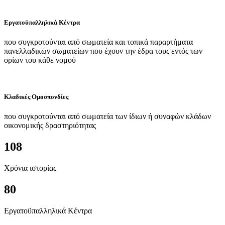
Εργατοϋπαλληλικά Κέντρα
που συγκροτούνται από σωματεία και τοπικά παραρτήματα
πανελλαδικών σωματείων που έχουν την έδρα τους εντός των
ορίων του κάθε νομού
Κλαδικές Ομοσπονδίες
που συγκροτούνται από σωματεία των ίδιων ή συναφών κλάδων
οικονομικής δραστηριότητας
108
Χρόνια ιστορίας
80
Εργατοϋπαλληλικά Κέντρα