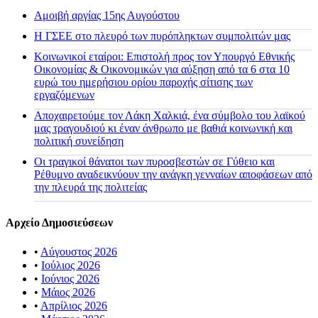
Αμοιβή αργίας 15ης Αυγούστου
H ΓΣΕΕ στο πλευρό των πυρόπληκτων συμπολιτών μας
Κοινωνικοί εταίροι: Επιστολή προς τον Υπουργό Εθνικής
Οικονομίας & Οικονομικών για αύξηση από τα 6 στα 10
ευρώ του ημερήσιου ορίου παροχής σίτισης των
εργαζόμενων
Αποχαιρετούμε τον Λάκη Χαλκιά, ένα σύμβολο του λαϊκού
μας τραγουδιού κι έναν άνθρωπο με βαθιά κοινωνική και
πολιτική συνείδηση
Οι τραγικοί θάνατοι των πυροσβεστών σε Γύθειο και
Ρέθυμνο αναδεικνύουν την ανάγκη γενναίων αποφάσεων από
την πλευρά της πολιτείας
Αρχείο Δημοσιεύσεων
•
Αύγουστος 2026
•
Ιούλιος 2026
•
Ιούνιος 2026
•
Μάιος 2026
•
Απρίλιος 2026