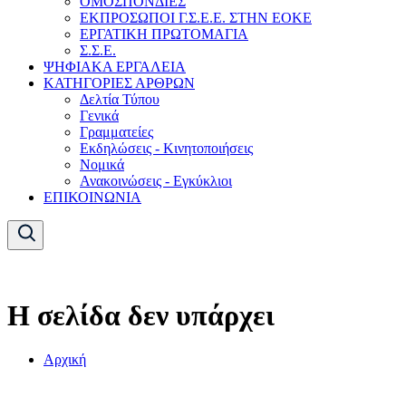
ΟΜΟΣΠΟΝΔΙΕΣ
ΕΚΠΡΟΣΩΠΟΙ Γ.Σ.Ε.Ε. ΣΤΗΝ ΕΟΚΕ
ΕΡΓΑΤΙΚΗ ΠΡΩΤΟΜΑΓΙΑ
Σ.Σ.Ε.
ΨΗΦΙΑΚΑ ΕΡΓΑΛΕΙΑ
ΚΑΤΗΓΟΡΙΕΣ ΑΡΘΡΩΝ
Δελτία Τύπου
Γενικά
Γραμματείες
Εκδηλώσεις - Κινητοποιήσεις
Νομικά
Ανακοινώσεις - Εγκύκλιοι
ΕΠΙΚΟΙΝΩΝΙΑ
Η σελίδα δεν υπάρχει
Αρχική