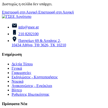
Δυστυχώς η σελίδα δεν υπάρχει.
Επιστροφή στη Αρχική
Επιστροφή στη Αρχική
info@gsee.gr
210 8202100
Πατησίων 69 & Αινιάνος 2,
10434 Αθήνα, ΤΘ 3626, ΤΚ 10210
Ενημέρωση
Δελτία Τύπου
Γενικά
Γραμματείες
Εκδηλώσεις - Κινητοποιήσεις
Νομικά
Ανακοινώσεις - Εγκύκλιοι
Βίντεο
Ρυθμίσεις Ιδιωτικότητας
Πρόσφατα Νέα