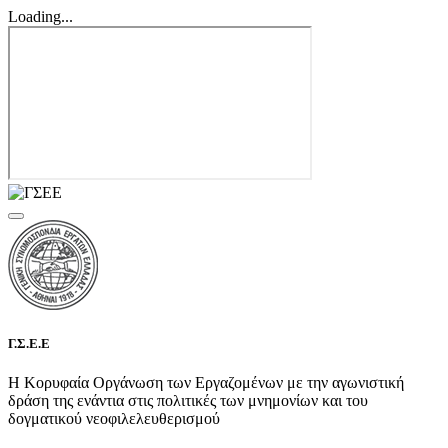
Loading...
Γ.Σ.Ε.Ε
Η Κορυφαία Οργάνωση των Εργαζομένων με την αγωνιστική
δράση της ενάντια στις πολιτικές των μνημονίων και του
δογματικού νεοφιλελευθερισμού