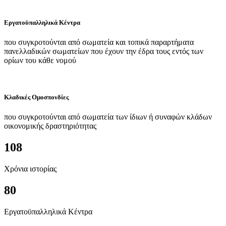
Εργατοϋπαλληλικά Κέντρα
που συγκροτούνται από σωματεία και τοπικά παραρτήματα
πανελλαδικών σωματείων που έχουν την έδρα τους εντός των
ορίων του κάθε νομού
Κλαδικές Ομοσπονδίες
που συγκροτούνται από σωματεία των ίδιων ή συναφών κλάδων
οικονομικής δραστηριότητας
108
Χρόνια ιστορίας
80
Εργατοϋπαλληλικά Κέντρα