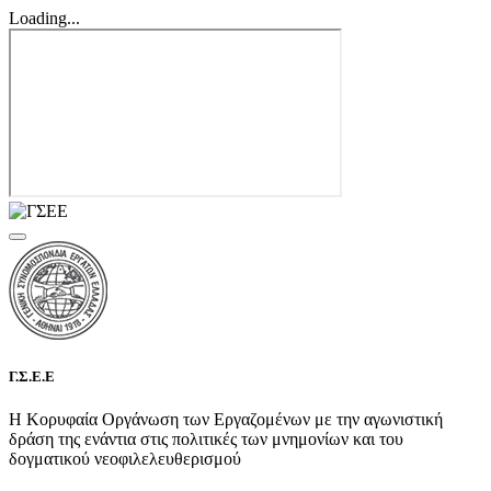
Loading...
Γ.Σ.Ε.Ε
Η Κορυφαία Οργάνωση των Εργαζομένων με την αγωνιστική
δράση της ενάντια στις πολιτικές των μνημονίων και του
δογματικού νεοφιλελευθερισμού