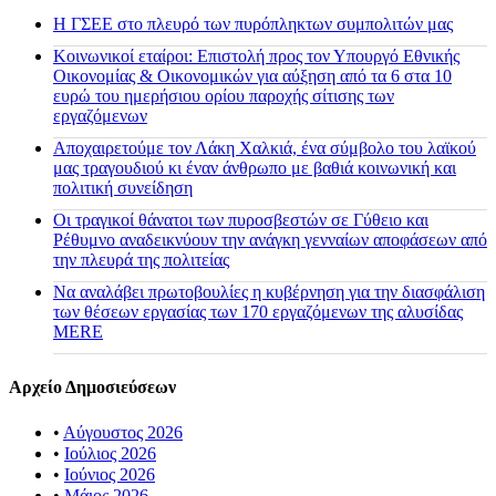
H ΓΣΕΕ στο πλευρό των πυρόπληκτων συμπολιτών μας
Κοινωνικοί εταίροι: Επιστολή προς τον Υπουργό Εθνικής
Οικονομίας & Οικονομικών για αύξηση από τα 6 στα 10
ευρώ του ημερήσιου ορίου παροχής σίτισης των
εργαζόμενων
Αποχαιρετούμε τον Λάκη Χαλκιά, ένα σύμβολο του λαϊκού
μας τραγουδιού κι έναν άνθρωπο με βαθιά κοινωνική και
πολιτική συνείδηση
Οι τραγικοί θάνατοι των πυροσβεστών σε Γύθειο και
Ρέθυμνο αναδεικνύουν την ανάγκη γενναίων αποφάσεων από
την πλευρά της πολιτείας
Να αναλάβει πρωτοβουλίες η κυβέρνηση για την διασφάλιση
των θέσεων εργασίας των 170 εργαζόμενων της αλυσίδας
MERE
Αρχείο Δημοσιεύσεων
•
Αύγουστος 2026
•
Ιούλιος 2026
•
Ιούνιος 2026
•
Μάιος 2026