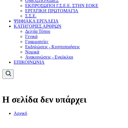
ΟΜΟΣΠΟΝΔΙΕΣ
ΕΚΠΡΟΣΩΠΟΙ Γ.Σ.Ε.Ε. ΣΤΗΝ ΕΟΚΕ
ΕΡΓΑΤΙΚΗ ΠΡΩΤΟΜΑΓΙΑ
Σ.Σ.Ε.
ΨΗΦΙΑΚΑ ΕΡΓΑΛΕΙΑ
ΚΑΤΗΓΟΡΙΕΣ ΑΡΘΡΩΝ
Δελτία Τύπου
Γενικά
Γραμματείες
Εκδηλώσεις - Κινητοποιήσεις
Νομικά
Ανακοινώσεις - Εγκύκλιοι
ΕΠΙΚΟΙΝΩΝΙΑ
Η σελίδα δεν υπάρχει
Αρχική