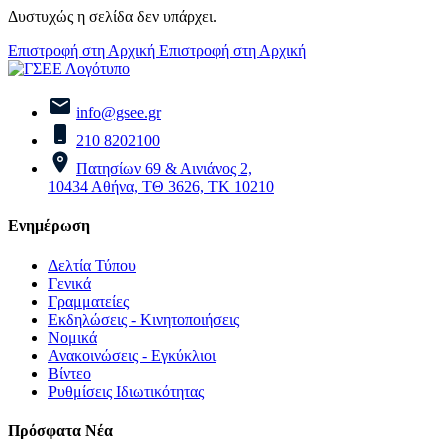
Δυστυχώς η σελίδα δεν υπάρχει.
Επιστροφή στη Αρχική
Επιστροφή στη Αρχική
info@gsee.gr
210 8202100
Πατησίων 69 & Αινιάνος 2,
10434 Αθήνα, ΤΘ 3626, ΤΚ 10210
Ενημέρωση
Δελτία Τύπου
Γενικά
Γραμματείες
Εκδηλώσεις - Κινητοποιήσεις
Νομικά
Ανακοινώσεις - Εγκύκλιοι
Βίντεο
Ρυθμίσεις Ιδιωτικότητας
Πρόσφατα Νέα