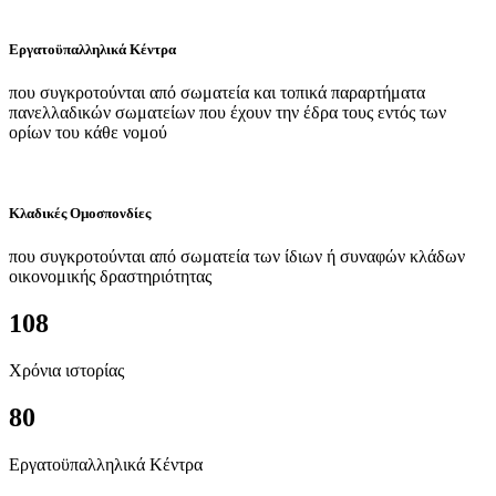
Εργατοϋπαλληλικά Κέντρα
που συγκροτούνται από σωματεία και τοπικά παραρτήματα
πανελλαδικών σωματείων που έχουν την έδρα τους εντός των
ορίων του κάθε νομού
Κλαδικές Ομοσπονδίες
που συγκροτούνται από σωματεία των ίδιων ή συναφών κλάδων
οικονομικής δραστηριότητας
108
Χρόνια ιστορίας
80
Εργατοϋπαλληλικά Κέντρα