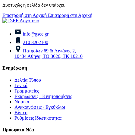
Δυστυχώς η σελίδα δεν υπάρχει.
Επιστροφή στη Αρχική
Επιστροφή στη Αρχική
info@gsee.gr
210 8202100
Πατησίων 69 & Αινιάνος 2,
10434 Αθήνα, ΤΘ 3626, ΤΚ 10210
Ενημέρωση
Δελτία Τύπου
Γενικά
Γραμματείες
Εκδηλώσεις - Κινητοποιήσεις
Νομικά
Ανακοινώσεις - Εγκύκλιοι
Βίντεο
Ρυθμίσεις Ιδιωτικότητας
Πρόσφατα Νέα