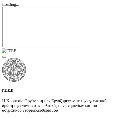
Loading...
Γ.Σ.Ε.Ε
Η Κορυφαία Οργάνωση των Εργαζομένων με την αγωνιστική
δράση της ενάντια στις πολιτικές των μνημονίων και του
δογματικού νεοφιλελευθερισμού