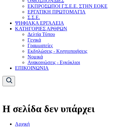
ΟΜΟΣΠΟΝΔΙΕΣ
ΕΚΠΡΟΣΩΠΟΙ Γ.Σ.Ε.Ε. ΣΤΗΝ ΕΟΚΕ
ΕΡΓΑΤΙΚΗ ΠΡΩΤΟΜΑΓΙΑ
Σ.Σ.Ε.
ΨΗΦΙΑΚΑ ΕΡΓΑΛΕΙΑ
ΚΑΤΗΓΟΡΙΕΣ ΑΡΘΡΩΝ
Δελτία Τύπου
Γενικά
Γραμματείες
Εκδηλώσεις - Κινητοποιήσεις
Νομικά
Ανακοινώσεις - Εγκύκλιοι
ΕΠΙΚΟΙΝΩΝΙΑ
Η σελίδα δεν υπάρχει
Αρχική