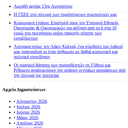
Αμοιβή αργίας 15ης Αυγούστου
H ΓΣΕΕ στο πλευρό των πυρόπληκτων συμπολιτών μας
Κοινωνικοί εταίροι: Επιστολή προς τον Υπουργό Εθνικής
Οικονομίας & Οικονομικών για αύξηση από τα 6 στα 10
ευρώ του ημερήσιου ορίου παροχής σίτισης των
εργαζόμενων
Αποχαιρετούμε τον Λάκη Χαλκιά, ένα σύμβολο του λαϊκού
μας τραγουδιού κι έναν άνθρωπο με βαθιά κοινωνική και
πολιτική συνείδηση
Οι τραγικοί θάνατοι των πυροσβεστών σε Γύθειο και
Ρέθυμνο αναδεικνύουν την ανάγκη γενναίων αποφάσεων από
την πλευρά της πολιτείας
Αρχείο Δημοσιεύσεων
•
Αύγουστος 2026
•
Ιούλιος 2026
•
Ιούνιος 2026
•
Μάιος 2026
•
Απρίλιος 2026