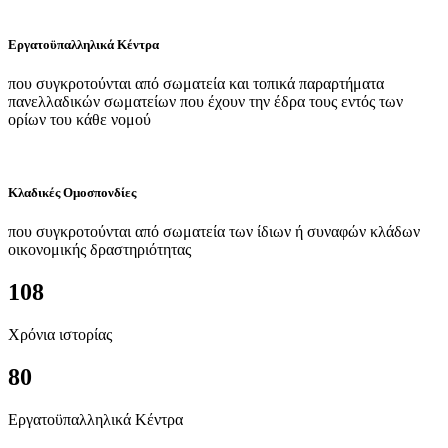
Εργατοϋπαλληλικά Κέντρα
που συγκροτούνται από σωματεία και τοπικά παραρτήματα
πανελλαδικών σωματείων που έχουν την έδρα τους εντός των
ορίων του κάθε νομού
Κλαδικές Ομοσπονδίες
που συγκροτούνται από σωματεία των ίδιων ή συναφών κλάδων
οικονομικής δραστηριότητας
108
Χρόνια ιστορίας
80
Εργατοϋπαλληλικά Κέντρα