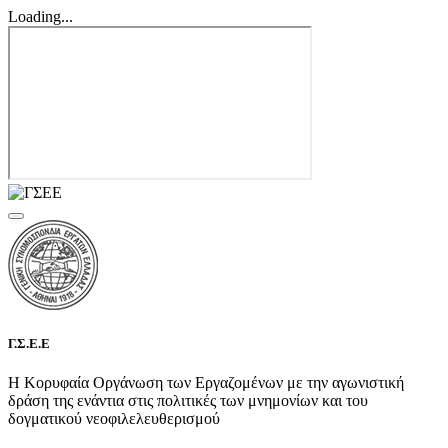
Loading...
Γ.Σ.Ε.Ε
Η Κορυφαία Οργάνωση των Εργαζομένων με την αγωνιστική
δράση της ενάντια στις πολιτικές των μνημονίων και του
δογματικού νεοφιλελευθερισμού