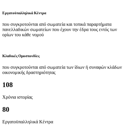
Εργατοϋπαλληλικά Κέντρα
που συγκροτούνται από σωματεία και τοπικά παραρτήματα
πανελλαδικών σωματείων που έχουν την έδρα τους εντός των
ορίων του κάθε νομού
Κλαδικές Ομοσπονδίες
που συγκροτούνται από σωματεία των ίδιων ή συναφών κλάδων
οικονομικής δραστηριότητας
108
Χρόνια ιστορίας
80
Εργατοϋπαλληλικά Κέντρα