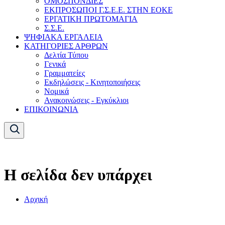
ΟΜΟΣΠΟΝΔΙΕΣ
ΕΚΠΡΟΣΩΠΟΙ Γ.Σ.Ε.Ε. ΣΤΗΝ ΕΟΚΕ
ΕΡΓΑΤΙΚΗ ΠΡΩΤΟΜΑΓΙΑ
Σ.Σ.Ε.
ΨΗΦΙΑΚΑ ΕΡΓΑΛΕΙΑ
ΚΑΤΗΓΟΡΙΕΣ ΑΡΘΡΩΝ
Δελτία Τύπου
Γενικά
Γραμματείες
Εκδηλώσεις - Κινητοποιήσεις
Νομικά
Ανακοινώσεις - Εγκύκλιοι
ΕΠΙΚΟΙΝΩΝΙΑ
Η σελίδα δεν υπάρχει
Αρχική