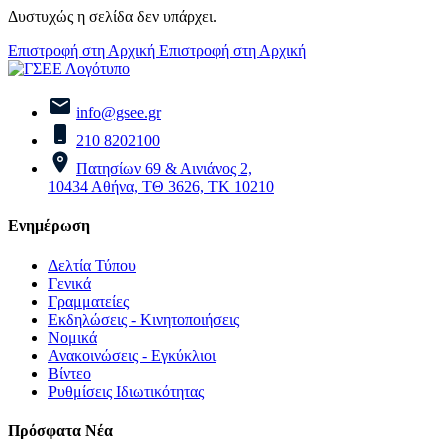
Δυστυχώς η σελίδα δεν υπάρχει.
Επιστροφή στη Αρχική
Επιστροφή στη Αρχική
info@gsee.gr
210 8202100
Πατησίων 69 & Αινιάνος 2,
10434 Αθήνα, ΤΘ 3626, ΤΚ 10210
Ενημέρωση
Δελτία Τύπου
Γενικά
Γραμματείες
Εκδηλώσεις - Κινητοποιήσεις
Νομικά
Ανακοινώσεις - Εγκύκλιοι
Βίντεο
Ρυθμίσεις Ιδιωτικότητας
Πρόσφατα Νέα