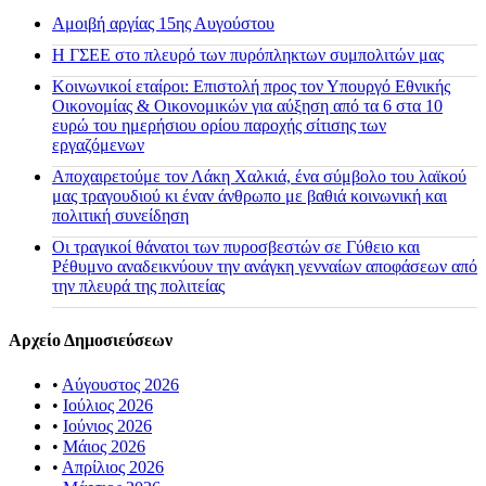
Αμοιβή αργίας 15ης Αυγούστου
H ΓΣΕΕ στο πλευρό των πυρόπληκτων συμπολιτών μας
Κοινωνικοί εταίροι: Επιστολή προς τον Υπουργό Εθνικής
Οικονομίας & Οικονομικών για αύξηση από τα 6 στα 10
ευρώ του ημερήσιου ορίου παροχής σίτισης των
εργαζόμενων
Αποχαιρετούμε τον Λάκη Χαλκιά, ένα σύμβολο του λαϊκού
μας τραγουδιού κι έναν άνθρωπο με βαθιά κοινωνική και
πολιτική συνείδηση
Οι τραγικοί θάνατοι των πυροσβεστών σε Γύθειο και
Ρέθυμνο αναδεικνύουν την ανάγκη γενναίων αποφάσεων από
την πλευρά της πολιτείας
Αρχείο Δημοσιεύσεων
•
Αύγουστος 2026
•
Ιούλιος 2026
•
Ιούνιος 2026
•
Μάιος 2026
•
Απρίλιος 2026