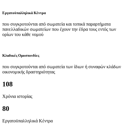
Εργατοϋπαλληλικά Κέντρα
που συγκροτούνται από σωματεία και τοπικά παραρτήματα
πανελλαδικών σωματείων που έχουν την έδρα τους εντός των
ορίων του κάθε νομού
Κλαδικές Ομοσπονδίες
που συγκροτούνται από σωματεία των ίδιων ή συναφών κλάδων
οικονομικής δραστηριότητας
108
Χρόνια ιστορίας
80
Εργατοϋπαλληλικά Κέντρα