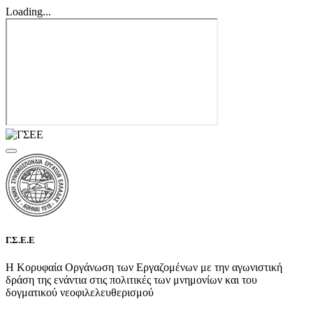
Loading...
Γ.Σ.Ε.Ε
Η Κορυφαία Οργάνωση των Εργαζομένων με την αγωνιστική
δράση της ενάντια στις πολιτικές των μνημονίων και του
δογματικού νεοφιλελευθερισμού