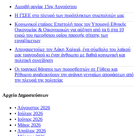
Αμοιβή αργίας 15ης Αυγούστου
H ΓΣΕΕ στο πλευρό των πυρόπληκτων συμπολιτών μας
Κοινωνικοί εταίροι: Επιστολή προς τον Υπουργό Εθνικής
Οικονομίας & Οικονομικών για αύξηση από τα 6 στα 10
ευρώ του ημερήσιου ορίου παροχής σίτισης των
εργαζόμενων
Αποχαιρετούμε τον Λάκη Χαλκιά, ένα σύμβολο του λαϊκού
μας τραγουδιού κι έναν άνθρωπο με βαθιά κοινωνική και
πολιτική συνείδηση
Οι τραγικοί θάνατοι των πυροσβεστών σε Γύθειο και
Ρέθυμνο αναδεικνύουν την ανάγκη γενναίων αποφάσεων από
την πλευρά της πολιτείας
Αρχείο Δημοσιεύσεων
•
Αύγουστος 2026
•
Ιούλιος 2026
•
Ιούνιος 2026
•
Μάιος 2026
•
Απρίλιος 2026