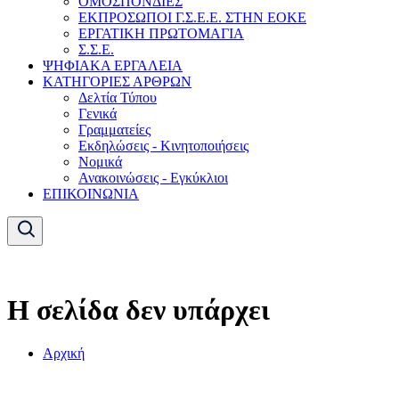
ΟΜΟΣΠΟΝΔΙΕΣ
ΕΚΠΡΟΣΩΠΟΙ Γ.Σ.Ε.Ε. ΣΤΗΝ ΕΟΚΕ
ΕΡΓΑΤΙΚΗ ΠΡΩΤΟΜΑΓΙΑ
Σ.Σ.Ε.
ΨΗΦΙΑΚΑ ΕΡΓΑΛΕΙΑ
ΚΑΤΗΓΟΡΙΕΣ ΑΡΘΡΩΝ
Δελτία Τύπου
Γενικά
Γραμματείες
Εκδηλώσεις - Κινητοποιήσεις
Νομικά
Ανακοινώσεις - Εγκύκλιοι
ΕΠΙΚΟΙΝΩΝΙΑ
Η σελίδα δεν υπάρχει
Αρχική