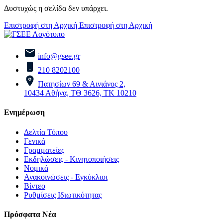
Δυστυχώς η σελίδα δεν υπάρχει.
Επιστροφή στη Αρχική
Επιστροφή στη Αρχική
info@gsee.gr
210 8202100
Πατησίων 69 & Αινιάνος 2,
10434 Αθήνα, ΤΘ 3626, ΤΚ 10210
Ενημέρωση
Δελτία Τύπου
Γενικά
Γραμματείες
Εκδηλώσεις - Κινητοποιήσεις
Νομικά
Ανακοινώσεις - Εγκύκλιοι
Βίντεο
Ρυθμίσεις Ιδιωτικότητας
Πρόσφατα Νέα