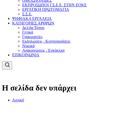
ΟΜΟΣΠΟΝΔΙΕΣ
ΕΚΠΡΟΣΩΠΟΙ Γ.Σ.Ε.Ε. ΣΤΗΝ ΕΟΚΕ
ΕΡΓΑΤΙΚΗ ΠΡΩΤΟΜΑΓΙΑ
Σ.Σ.Ε.
ΨΗΦΙΑΚΑ ΕΡΓΑΛΕΙΑ
ΚΑΤΗΓΟΡΙΕΣ ΑΡΘΡΩΝ
Δελτία Τύπου
Γενικά
Γραμματείες
Εκδηλώσεις - Κινητοποιήσεις
Νομικά
Ανακοινώσεις - Εγκύκλιοι
ΕΠΙΚΟΙΝΩΝΙΑ
Η σελίδα δεν υπάρχει
Αρχική