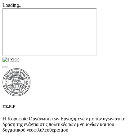
Loading...
Γ.Σ.Ε.Ε
Η Κορυφαία Οργάνωση των Εργαζομένων με την αγωνιστική
δράση της ενάντια στις πολιτικές των μνημονίων και του
δογματικού νεοφιλελευθερισμού