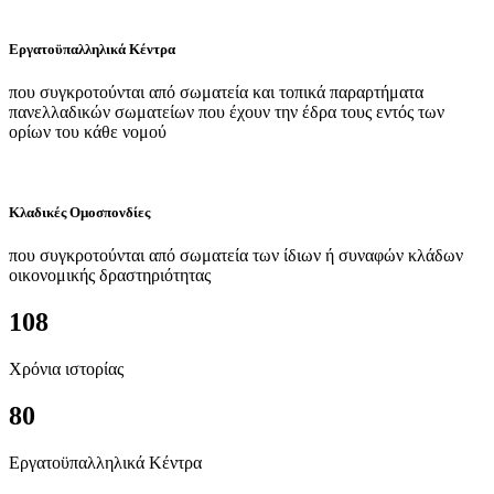
Εργατοϋπαλληλικά Κέντρα
που συγκροτούνται από σωματεία και τοπικά παραρτήματα
πανελλαδικών σωματείων που έχουν την έδρα τους εντός των
ορίων του κάθε νομού
Κλαδικές Ομοσπονδίες
που συγκροτούνται από σωματεία των ίδιων ή συναφών κλάδων
οικονομικής δραστηριότητας
108
Χρόνια ιστορίας
80
Εργατοϋπαλληλικά Κέντρα