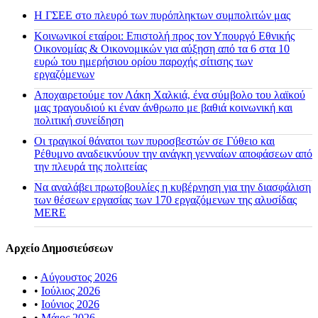
H ΓΣΕΕ στο πλευρό των πυρόπληκτων συμπολιτών μας
Κοινωνικοί εταίροι: Επιστολή προς τον Υπουργό Εθνικής
Οικονομίας & Οικονομικών για αύξηση από τα 6 στα 10
ευρώ του ημερήσιου ορίου παροχής σίτισης των
εργαζόμενων
Αποχαιρετούμε τον Λάκη Χαλκιά, ένα σύμβολο του λαϊκού
μας τραγουδιού κι έναν άνθρωπο με βαθιά κοινωνική και
πολιτική συνείδηση
Οι τραγικοί θάνατοι των πυροσβεστών σε Γύθειο και
Ρέθυμνο αναδεικνύουν την ανάγκη γενναίων αποφάσεων από
την πλευρά της πολιτείας
Να αναλάβει πρωτοβουλίες η κυβέρνηση για την διασφάλιση
των θέσεων εργασίας των 170 εργαζόμενων της αλυσίδας
MERE
Αρχείο Δημοσιεύσεων
•
Αύγουστος 2026
•
Ιούλιος 2026
•
Ιούνιος 2026
•
Μάιος 2026