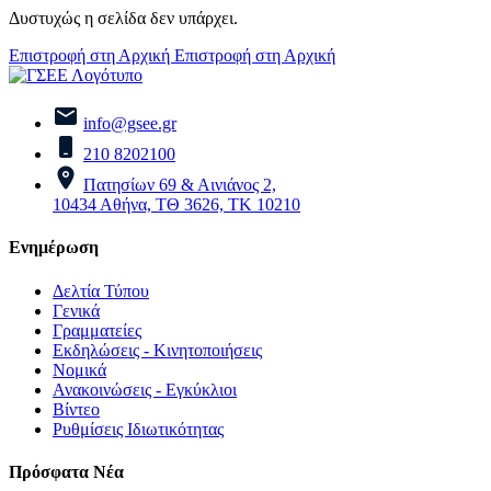
Δυστυχώς η σελίδα δεν υπάρχει.
Επιστροφή στη Αρχική
Επιστροφή στη Αρχική
info@gsee.gr
210 8202100
Πατησίων 69 & Αινιάνος 2,
10434 Αθήνα, ΤΘ 3626, ΤΚ 10210
Ενημέρωση
Δελτία Τύπου
Γενικά
Γραμματείες
Εκδηλώσεις - Κινητοποιήσεις
Νομικά
Ανακοινώσεις - Εγκύκλιοι
Βίντεο
Ρυθμίσεις Ιδιωτικότητας
Πρόσφατα Νέα