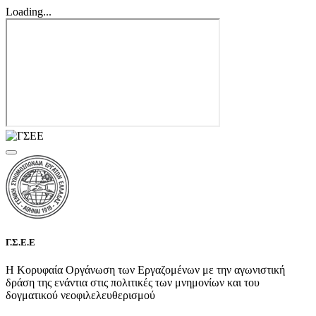
Loading...
Γ.Σ.Ε.Ε
Η Κορυφαία Οργάνωση των Εργαζομένων με την αγωνιστική
δράση της ενάντια στις πολιτικές των μνημονίων και του
δογματικού νεοφιλελευθερισμού