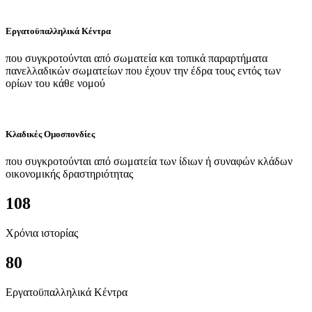
Εργατοϋπαλληλικά Κέντρα
που συγκροτούνται από σωματεία και τοπικά παραρτήματα
πανελλαδικών σωματείων που έχουν την έδρα τους εντός των
ορίων του κάθε νομού
Κλαδικές Ομοσπονδίες
που συγκροτούνται από σωματεία των ίδιων ή συναφών κλάδων
οικονομικής δραστηριότητας
108
Χρόνια ιστορίας
80
Εργατοϋπαλληλικά Κέντρα