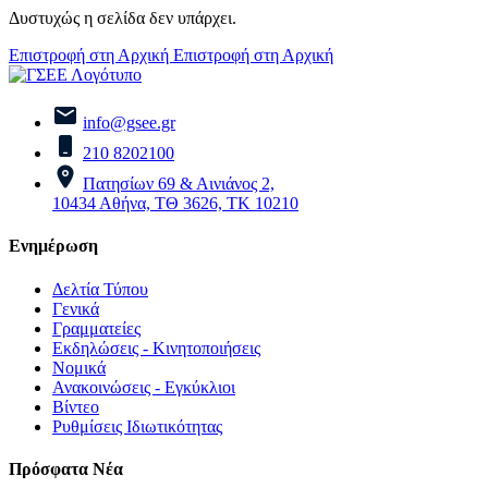
Δυστυχώς η σελίδα δεν υπάρχει.
Επιστροφή στη Αρχική
Επιστροφή στη Αρχική
info@gsee.gr
210 8202100
Πατησίων 69 & Αινιάνος 2,
10434 Αθήνα, ΤΘ 3626, ΤΚ 10210
Ενημέρωση
Δελτία Τύπου
Γενικά
Γραμματείες
Εκδηλώσεις - Κινητοποιήσεις
Νομικά
Ανακοινώσεις - Εγκύκλιοι
Βίντεο
Ρυθμίσεις Ιδιωτικότητας
Πρόσφατα Νέα