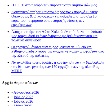
H ΓΣΕΕ στο πλευρό των πυρόπληκτων συμπολιτών μας
Κοινωνικοί εταίροι: Επιστολή προς τον Υπουργό Εθνικής
Οικονομίας & Οικονομικών για αύξηση από τα 6 στα 10
ευρώ του ημερήσιου ορίου παροχής σίτισης των
εργαζόμενων
Αποχαιρετούμε τον Λάκη Χαλκιά, ένα σύμβολο του λαϊκού
μας τραγουδιού κι έναν άνθρωπο με βαθιά κοινωνική και
πολιτική συνείδηση
Οι τραγικοί θάνατοι των πυροσβεστών σε Γύθειο και
Ρέθυμνο αναδεικνύουν την ανάγκη γενναίων αποφάσεων από
την πλευρά της πολιτείας
Να αναλάβει πρωτοβουλίες η κυβέρνηση για την διασφάλιση
των θέσεων εργασίας των 170 εργαζόμενων της αλυσίδας
MERE
Αρχείο Δημοσιεύσεων
•
Αύγουστος 2026
•
Ιούλιος 2026
•
Ιούνιος 2026
•
Μάιος 2026