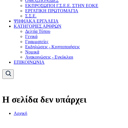
ΟΜΟΣΠΟΝΔΙΕΣ
ΕΚΠΡΟΣΩΠΟΙ Γ.Σ.Ε.Ε. ΣΤΗΝ ΕΟΚΕ
ΕΡΓΑΤΙΚΗ ΠΡΩΤΟΜΑΓΙΑ
Σ.Σ.Ε.
ΨΗΦΙΑΚΑ ΕΡΓΑΛΕΙΑ
ΚΑΤΗΓΟΡΙΕΣ ΑΡΘΡΩΝ
Δελτία Τύπου
Γενικά
Γραμματείες
Εκδηλώσεις - Κινητοποιήσεις
Νομικά
Ανακοινώσεις - Εγκύκλιοι
ΕΠΙΚΟΙΝΩΝΙΑ
Η σελίδα δεν υπάρχει
Αρχική