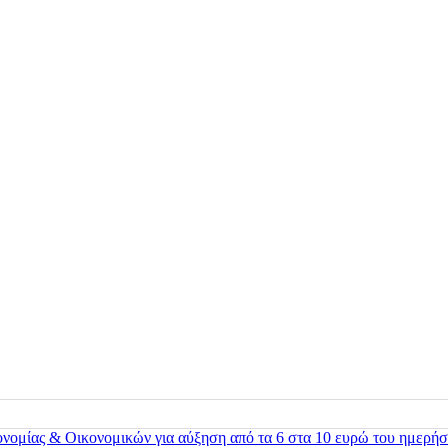
ονομίας & Οικονομικών για αύξηση από τα 6 στα 10 ευρώ του ημερήσ