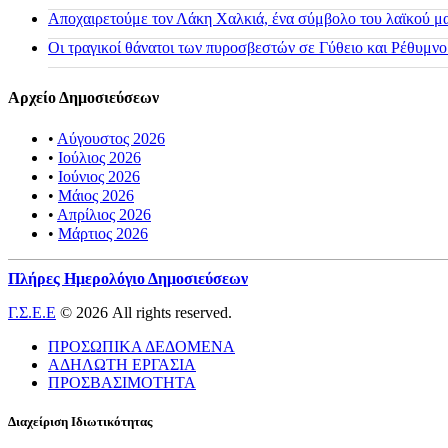
Αποχαιρετούμε τον Λάκη Χαλκιά, ένα σύμβολο του λαϊκού μας
Οι τραγικοί θάνατοι των πυροσβεστών σε Γύθειο και Ρέθυμνο
Αρχείο Δημοσιεύσεων
•
Αύγουστος 2026
•
Ιούλιος 2026
•
Ιούνιος 2026
•
Μάιος 2026
•
Απρίλιος 2026
•
Μάρτιος 2026
Πλήρες Ημερολόγιο Δημοσιεύσεων
Γ.Σ.Ε.Ε
© 2026 All rights reserved.
ΠΡΟΣΩΠΙΚΑ ΔΕΔΟΜΕΝΑ
ΑΔΗΛΩΤΗ ΕΡΓΑΣΙΑ
ΠΡΟΣΒΑΣΙΜΟΤΗΤΑ
Διαχείριση Ιδιωτικότητας