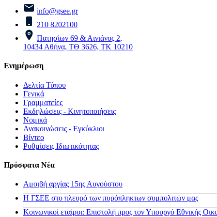
info@gsee.gr
210 8202100
Πατησίων 69 & Αινιάνος 2,
10434 Αθήνα, ΤΘ 3626, ΤΚ 10210
Ενημέρωση
Δελτία Τύπου
Γενικά
Γραμματείες
Εκδηλώσεις - Κινητοποιήσεις
Νομικά
Ανακοινώσεις - Εγκύκλιοι
Βίντεο
Ρυθμίσεις Ιδιωτικότητας
Πρόσφατα Νέα
Αμοιβή αργίας 15ης Αυγούστου
H ΓΣΕΕ στο πλευρό των πυρόπληκτων συμπολιτών μας
Κοινωνικοί εταίροι: Επιστολή προς τον Υπουργό Εθνικής Οικ