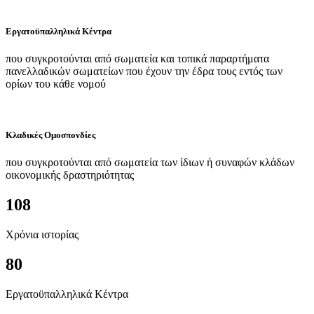
Εργατοϋπαλληλικά Κέντρα
που συγκροτούνται από σωματεία και τοπικά παραρτήματα
πανελλαδικών σωματείων που έχουν την έδρα τους εντός των
ορίων του κάθε νομού
Κλαδικές Ομοσπονδίες
που συγκροτούνται από σωματεία των ίδιων ή συναφών κλάδων
οικονομικής δραστηριότητας
108
Χρόνια ιστορίας
80
Εργατοϋπαλληλικά Κέντρα