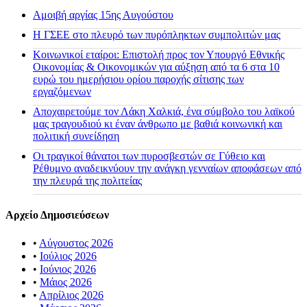
Αμοιβή αργίας 15ης Αυγούστου
H ΓΣΕΕ στο πλευρό των πυρόπληκτων συμπολιτών μας
Κοινωνικοί εταίροι: Επιστολή προς τον Υπουργό Εθνικής
Οικονομίας & Οικονομικών για αύξηση από τα 6 στα 10
ευρώ του ημερήσιου ορίου παροχής σίτισης των
εργαζόμενων
Αποχαιρετούμε τον Λάκη Χαλκιά, ένα σύμβολο του λαϊκού
μας τραγουδιού κι έναν άνθρωπο με βαθιά κοινωνική και
πολιτική συνείδηση
Οι τραγικοί θάνατοι των πυροσβεστών σε Γύθειο και
Ρέθυμνο αναδεικνύουν την ανάγκη γενναίων αποφάσεων από
την πλευρά της πολιτείας
Αρχείο Δημοσιεύσεων
•
Αύγουστος 2026
•
Ιούλιος 2026
•
Ιούνιος 2026
•
Μάιος 2026
•
Απρίλιος 2026