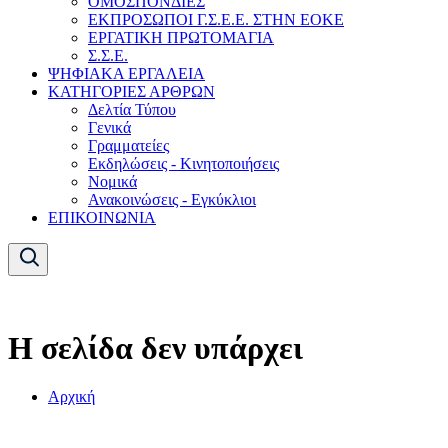
ΟΜΟΣΠΟΝΔΙΕΣ
ΕΚΠΡΟΣΩΠΟΙ Γ.Σ.Ε.Ε. ΣΤΗΝ ΕΟΚΕ
ΕΡΓΑΤΙΚΗ ΠΡΩΤΟΜΑΓΙΑ
Σ.Σ.Ε.
ΨΗΦΙΑΚΑ ΕΡΓΑΛΕΙΑ
ΚΑΤΗΓΟΡΙΕΣ ΑΡΘΡΩΝ
Δελτία Τύπου
Γενικά
Γραμματείες
Εκδηλώσεις - Κινητοποιήσεις
Νομικά
Ανακοινώσεις - Εγκύκλιοι
ΕΠΙΚΟΙΝΩΝΙΑ
Η σελίδα δεν υπάρχει
Αρχική