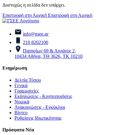
Δυστυχώς η σελίδα δεν υπάρχει.
Επιστροφή στη Αρχική
Επιστροφή στη Αρχική
info@gsee.gr
210 8202100
Πατησίων 69 & Αινιάνος 2,
10434 Αθήνα, ΤΘ 3626, ΤΚ 10210
Ενημέρωση
Δελτία Τύπου
Γενικά
Γραμματείες
Εκδηλώσεις - Κινητοποιήσεις
Νομικά
Ανακοινώσεις - Εγκύκλιοι
Βίντεο
Ρυθμίσεις Ιδιωτικότητας
Πρόσφατα Νέα