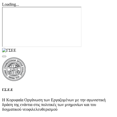
Loading...
Γ.Σ.Ε.Ε
Η Κορυφαία Οργάνωση των Εργαζομένων με την αγωνιστική
δράση της ενάντια στις πολιτικές των μνημονίων και του
δογματικού νεοφιλελευθερισμού