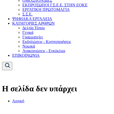
ΟΜΟΣΠΟΝΔΙΕΣ
ΕΚΠΡΟΣΩΠΟΙ Γ.Σ.Ε.Ε. ΣΤΗΝ ΕΟΚΕ
ΕΡΓΑΤΙΚΗ ΠΡΩΤΟΜΑΓΙΑ
Σ.Σ.Ε.
ΨΗΦΙΑΚΑ ΕΡΓΑΛΕΙΑ
ΚΑΤΗΓΟΡΙΕΣ ΑΡΘΡΩΝ
Δελτία Τύπου
Γενικά
Γραμματείες
Εκδηλώσεις - Κινητοποιήσεις
Νομικά
Ανακοινώσεις - Εγκύκλιοι
ΕΠΙΚΟΙΝΩΝΙΑ
Η σελίδα δεν υπάρχει
Αρχική