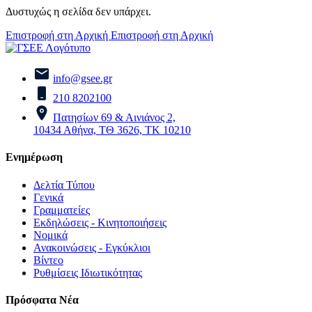
Δυστυχώς η σελίδα δεν υπάρχει.
Επιστροφή στη Αρχική
Επιστροφή στη Αρχική
info@gsee.gr
210 8202100
Πατησίων 69 & Αινιάνος 2,
10434 Αθήνα, ΤΘ 3626, ΤΚ 10210
Ενημέρωση
Δελτία Τύπου
Γενικά
Γραμματείες
Εκδηλώσεις - Κινητοποιήσεις
Νομικά
Ανακοινώσεις - Εγκύκλιοι
Βίντεο
Ρυθμίσεις Ιδιωτικότητας
Πρόσφατα Νέα