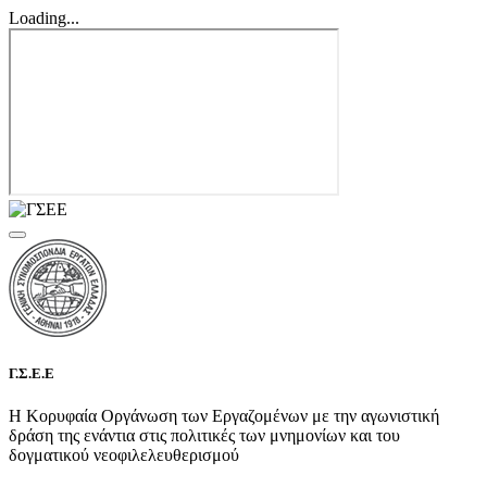
Loading...
Γ.Σ.Ε.Ε
Η Κορυφαία Οργάνωση των Εργαζομένων με την αγωνιστική
δράση της ενάντια στις πολιτικές των μνημονίων και του
δογματικού νεοφιλελευθερισμού