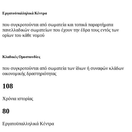
Εργατοϋπαλληλικά Κέντρα
που συγκροτούνται από σωματεία και τοπικά παραρτήματα
πανελλαδικών σωματείων που έχουν την έδρα τους εντός των
ορίων του κάθε νομού
Κλαδικές Ομοσπονδίες
που συγκροτούνται από σωματεία των ίδιων ή συναφών κλάδων
οικονομικής δραστηριότητας
108
Χρόνια ιστορίας
80
Εργατοϋπαλληλικά Κέντρα