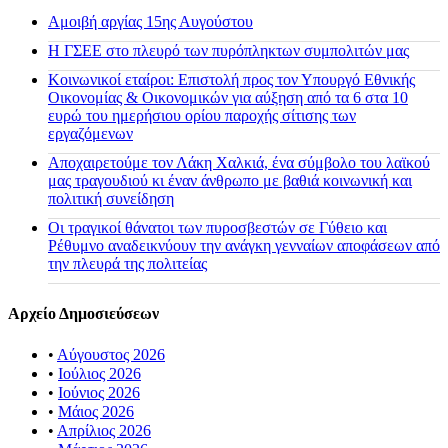
Αμοιβή αργίας 15ης Αυγούστου
H ΓΣΕΕ στο πλευρό των πυρόπληκτων συμπολιτών μας
Κοινωνικοί εταίροι: Επιστολή προς τον Υπουργό Εθνικής
Οικονομίας & Οικονομικών για αύξηση από τα 6 στα 10
ευρώ του ημερήσιου ορίου παροχής σίτισης των
εργαζόμενων
Αποχαιρετούμε τον Λάκη Χαλκιά, ένα σύμβολο του λαϊκού
μας τραγουδιού κι έναν άνθρωπο με βαθιά κοινωνική και
πολιτική συνείδηση
Οι τραγικοί θάνατοι των πυροσβεστών σε Γύθειο και
Ρέθυμνο αναδεικνύουν την ανάγκη γενναίων αποφάσεων από
την πλευρά της πολιτείας
Αρχείο Δημοσιεύσεων
•
Αύγουστος 2026
•
Ιούλιος 2026
•
Ιούνιος 2026
•
Μάιος 2026
•
Απρίλιος 2026