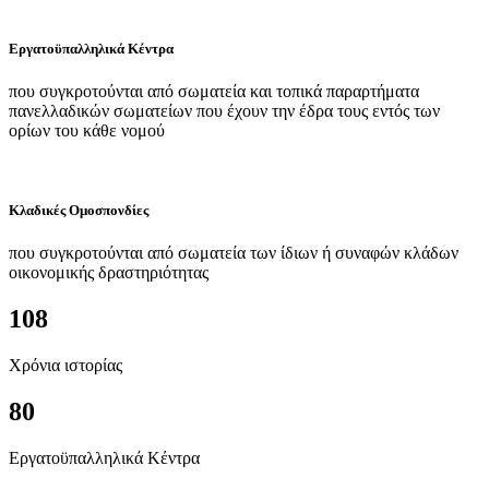
Εργατοϋπαλληλικά Κέντρα
που συγκροτούνται από σωματεία και τοπικά παραρτήματα
πανελλαδικών σωματείων που έχουν την έδρα τους εντός των
ορίων του κάθε νομού
Κλαδικές Ομοσπονδίες
που συγκροτούνται από σωματεία των ίδιων ή συναφών κλάδων
οικονομικής δραστηριότητας
108
Χρόνια ιστορίας
80
Εργατοϋπαλληλικά Κέντρα