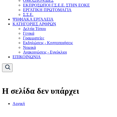
ΟΜΟΣΠΟΝΔΙΕΣ
ΕΚΠΡΟΣΩΠΟΙ Γ.Σ.Ε.Ε. ΣΤΗΝ ΕΟΚΕ
ΕΡΓΑΤΙΚΗ ΠΡΩΤΟΜΑΓΙΑ
Σ.Σ.Ε.
ΨΗΦΙΑΚΑ ΕΡΓΑΛΕΙΑ
ΚΑΤΗΓΟΡΙΕΣ ΑΡΘΡΩΝ
Δελτία Τύπου
Γενικά
Γραμματείες
Εκδηλώσεις - Κινητοποιήσεις
Νομικά
Ανακοινώσεις - Εγκύκλιοι
ΕΠΙΚΟΙΝΩΝΙΑ
Η σελίδα δεν υπάρχει
Αρχική