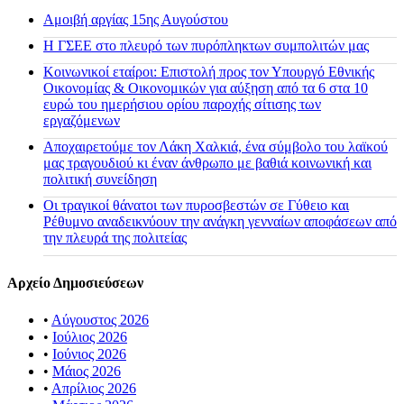
Αμοιβή αργίας 15ης Αυγούστου
H ΓΣΕΕ στο πλευρό των πυρόπληκτων συμπολιτών μας
Κοινωνικοί εταίροι: Επιστολή προς τον Υπουργό Εθνικής
Οικονομίας & Οικονομικών για αύξηση από τα 6 στα 10
ευρώ του ημερήσιου ορίου παροχής σίτισης των
εργαζόμενων
Αποχαιρετούμε τον Λάκη Χαλκιά, ένα σύμβολο του λαϊκού
μας τραγουδιού κι έναν άνθρωπο με βαθιά κοινωνική και
πολιτική συνείδηση
Οι τραγικοί θάνατοι των πυροσβεστών σε Γύθειο και
Ρέθυμνο αναδεικνύουν την ανάγκη γενναίων αποφάσεων από
την πλευρά της πολιτείας
Αρχείο Δημοσιεύσεων
•
Αύγουστος 2026
•
Ιούλιος 2026
•
Ιούνιος 2026
•
Μάιος 2026
•
Απρίλιος 2026