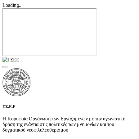
Loading...
Γ.Σ.Ε.Ε
Η Κορυφαία Οργάνωση των Εργαζομένων με την αγωνιστική
δράση της ενάντια στις πολιτικές των μνημονίων και του
δογματικού νεοφιλελευθερισμού