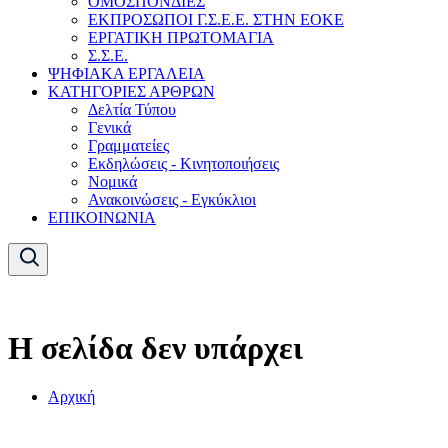
ΟΜΟΣΠΟΝΔΙΕΣ
ΕΚΠΡΟΣΩΠΟΙ Γ.Σ.Ε.Ε. ΣΤΗΝ ΕΟΚΕ
ΕΡΓΑΤΙΚΗ ΠΡΩΤΟΜΑΓΙΑ
Σ.Σ.Ε.
ΨΗΦΙΑΚΑ ΕΡΓΑΛΕΙΑ
ΚΑΤΗΓΟΡΙΕΣ ΑΡΘΡΩΝ
Δελτία Τύπου
Γενικά
Γραμματείες
Εκδηλώσεις - Κινητοποιήσεις
Νομικά
Ανακοινώσεις - Εγκύκλιοι
ΕΠΙΚΟΙΝΩΝΙΑ
Η σελίδα δεν υπάρχει
Αρχική