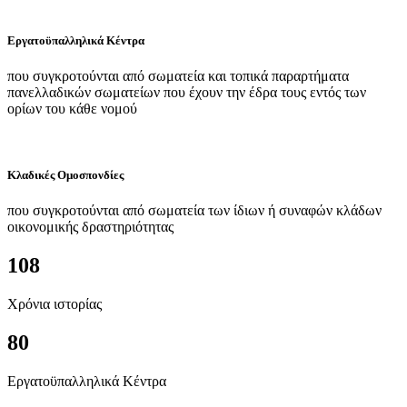
Εργατοϋπαλληλικά Κέντρα
που συγκροτούνται από σωματεία και τοπικά παραρτήματα
πανελλαδικών σωματείων που έχουν την έδρα τους εντός των
ορίων του κάθε νομού
Κλαδικές Ομοσπονδίες
που συγκροτούνται από σωματεία των ίδιων ή συναφών κλάδων
οικονομικής δραστηριότητας
108
Χρόνια ιστορίας
80
Εργατοϋπαλληλικά Κέντρα