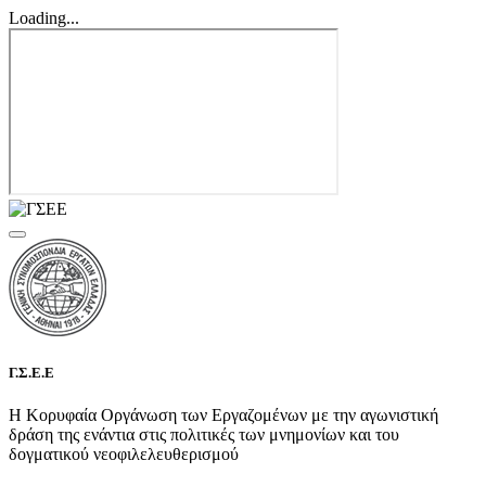
Loading...
Γ.Σ.Ε.Ε
Η Κορυφαία Οργάνωση των Εργαζομένων με την αγωνιστική
δράση της ενάντια στις πολιτικές των μνημονίων και του
δογματικού νεοφιλελευθερισμού