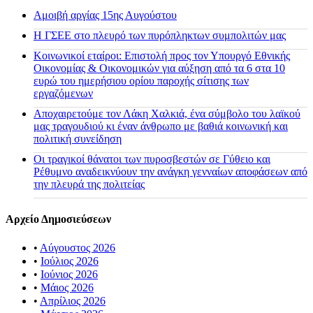
Αμοιβή αργίας 15ης Αυγούστου
H ΓΣΕΕ στο πλευρό των πυρόπληκτων συμπολιτών μας
Κοινωνικοί εταίροι: Επιστολή προς τον Υπουργό Εθνικής
Οικονομίας & Οικονομικών για αύξηση από τα 6 στα 10
ευρώ του ημερήσιου ορίου παροχής σίτισης των
εργαζόμενων
Αποχαιρετούμε τον Λάκη Χαλκιά, ένα σύμβολο του λαϊκού
μας τραγουδιού κι έναν άνθρωπο με βαθιά κοινωνική και
πολιτική συνείδηση
Οι τραγικοί θάνατοι των πυροσβεστών σε Γύθειο και
Ρέθυμνο αναδεικνύουν την ανάγκη γενναίων αποφάσεων από
την πλευρά της πολιτείας
Αρχείο Δημοσιεύσεων
•
Αύγουστος 2026
•
Ιούλιος 2026
•
Ιούνιος 2026
•
Μάιος 2026
•
Απρίλιος 2026