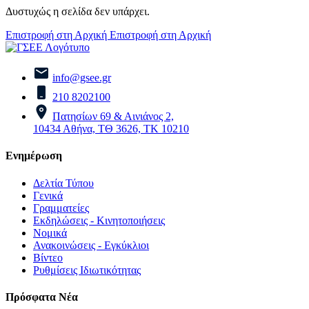
Δυστυχώς η σελίδα δεν υπάρχει.
Επιστροφή στη Αρχική
Επιστροφή στη Αρχική
info@gsee.gr
210 8202100
Πατησίων 69 & Αινιάνος 2,
10434 Αθήνα, ΤΘ 3626, ΤΚ 10210
Ενημέρωση
Δελτία Τύπου
Γενικά
Γραμματείες
Εκδηλώσεις - Κινητοποιήσεις
Νομικά
Ανακοινώσεις - Εγκύκλιοι
Βίντεο
Ρυθμίσεις Ιδιωτικότητας
Πρόσφατα Νέα