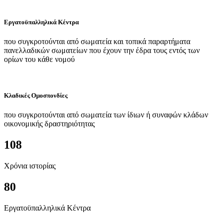
Εργατοϋπαλληλικά Κέντρα
που συγκροτούνται από σωματεία και τοπικά παραρτήματα
πανελλαδικών σωματείων που έχουν την έδρα τους εντός των
ορίων του κάθε νομού
Κλαδικές Ομοσπονδίες
που συγκροτούνται από σωματεία των ίδιων ή συναφών κλάδων
οικονομικής δραστηριότητας
108
Χρόνια ιστορίας
80
Εργατοϋπαλληλικά Κέντρα