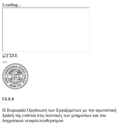
Loading...
Γ.Σ.Ε.Ε
Η Κορυφαία Οργάνωση των Εργαζομένων με την αγωνιστική
δράση της ενάντια στις πολιτικές των μνημονίων και του
δογματικού νεοφιλελευθερισμού