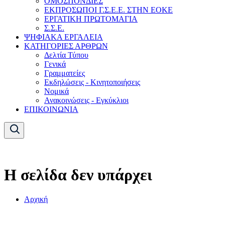
ΟΜΟΣΠΟΝΔΙΕΣ
ΕΚΠΡΟΣΩΠΟΙ Γ.Σ.Ε.Ε. ΣΤΗΝ ΕΟΚΕ
ΕΡΓΑΤΙΚΗ ΠΡΩΤΟΜΑΓΙΑ
Σ.Σ.Ε.
ΨΗΦΙΑΚΑ ΕΡΓΑΛΕΙΑ
ΚΑΤΗΓΟΡΙΕΣ ΑΡΘΡΩΝ
Δελτία Τύπου
Γενικά
Γραμματείες
Εκδηλώσεις - Κινητοποιήσεις
Νομικά
Ανακοινώσεις - Εγκύκλιοι
ΕΠΙΚΟΙΝΩΝΙΑ
Η σελίδα δεν υπάρχει
Αρχική