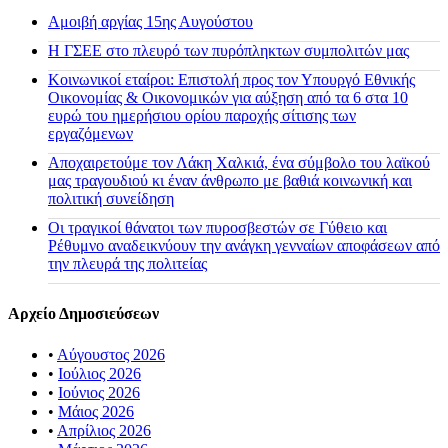
Αμοιβή αργίας 15ης Αυγούστου
H ΓΣΕΕ στο πλευρό των πυρόπληκτων συμπολιτών μας
Κοινωνικοί εταίροι: Επιστολή προς τον Υπουργό Εθνικής
Οικονομίας & Οικονομικών για αύξηση από τα 6 στα 10
ευρώ του ημερήσιου ορίου παροχής σίτισης των
εργαζόμενων
Αποχαιρετούμε τον Λάκη Χαλκιά, ένα σύμβολο του λαϊκού
μας τραγουδιού κι έναν άνθρωπο με βαθιά κοινωνική και
πολιτική συνείδηση
Οι τραγικοί θάνατοι των πυροσβεστών σε Γύθειο και
Ρέθυμνο αναδεικνύουν την ανάγκη γενναίων αποφάσεων από
την πλευρά της πολιτείας
Αρχείο Δημοσιεύσεων
•
Αύγουστος 2026
•
Ιούλιος 2026
•
Ιούνιος 2026
•
Μάιος 2026
•
Απρίλιος 2026