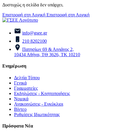
Δυστυχώς η σελίδα δεν υπάρχει.
Επιστροφή στη Αρχική
Επιστροφή στη Αρχική
info@gsee.gr
210 8202100
Πατησίων 69 & Αινιάνος 2,
10434 Αθήνα, ΤΘ 3626, ΤΚ 10210
Ενημέρωση
Δελτία Τύπου
Γενικά
Γραμματείες
Εκδηλώσεις - Κινητοποιήσεις
Νομικά
Ανακοινώσεις - Εγκύκλιοι
Βίντεο
Ρυθμίσεις Ιδιωτικότητας
Πρόσφατα Νέα