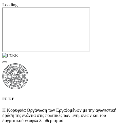
Loading...
Γ.Σ.Ε.Ε
Η Κορυφαία Οργάνωση των Εργαζομένων με την αγωνιστική
δράση της ενάντια στις πολιτικές των μνημονίων και του
δογματικού νεοφιλελευθερισμού