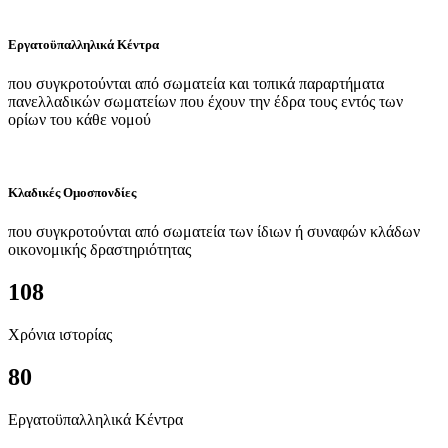
Εργατοϋπαλληλικά Κέντρα
που συγκροτούνται από σωματεία και τοπικά παραρτήματα
πανελλαδικών σωματείων που έχουν την έδρα τους εντός των
ορίων του κάθε νομού
Κλαδικές Ομοσπονδίες
που συγκροτούνται από σωματεία των ίδιων ή συναφών κλάδων
οικονομικής δραστηριότητας
108
Χρόνια ιστορίας
80
Εργατοϋπαλληλικά Κέντρα