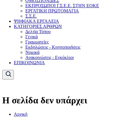
ΟΜΟΣΠΟΝΔΙΕΣ
ΕΚΠΡΟΣΩΠΟΙ Γ.Σ.Ε.Ε. ΣΤΗΝ ΕΟΚΕ
ΕΡΓΑΤΙΚΗ ΠΡΩΤΟΜΑΓΙΑ
Σ.Σ.Ε.
ΨΗΦΙΑΚΑ ΕΡΓΑΛΕΙΑ
ΚΑΤΗΓΟΡΙΕΣ ΑΡΘΡΩΝ
Δελτία Τύπου
Γενικά
Γραμματείες
Εκδηλώσεις - Κινητοποιήσεις
Νομικά
Ανακοινώσεις - Εγκύκλιοι
ΕΠΙΚΟΙΝΩΝΙΑ
Η σελίδα δεν υπάρχει
Αρχική