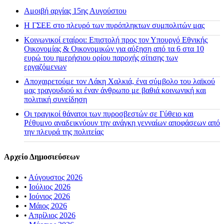
Αμοιβή αργίας 15ης Αυγούστου
H ΓΣΕΕ στο πλευρό των πυρόπληκτων συμπολιτών μας
Κοινωνικοί εταίροι: Επιστολή προς τον Υπουργό Εθνικής
Οικονομίας & Οικονομικών για αύξηση από τα 6 στα 10
ευρώ του ημερήσιου ορίου παροχής σίτισης των
εργαζόμενων
Αποχαιρετούμε τον Λάκη Χαλκιά, ένα σύμβολο του λαϊκού
μας τραγουδιού κι έναν άνθρωπο με βαθιά κοινωνική και
πολιτική συνείδηση
Οι τραγικοί θάνατοι των πυροσβεστών σε Γύθειο και
Ρέθυμνο αναδεικνύουν την ανάγκη γενναίων αποφάσεων από
την πλευρά της πολιτείας
Αρχείο Δημοσιεύσεων
•
Αύγουστος 2026
•
Ιούλιος 2026
•
Ιούνιος 2026
•
Μάιος 2026
•
Απρίλιος 2026