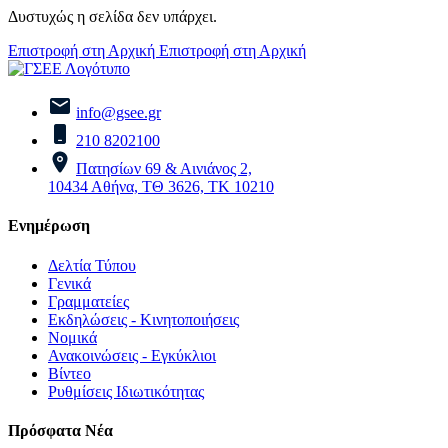
Δυστυχώς η σελίδα δεν υπάρχει.
Επιστροφή στη Αρχική
Επιστροφή στη Αρχική
info@gsee.gr
210 8202100
Πατησίων 69 & Αινιάνος 2,
10434 Αθήνα, ΤΘ 3626, ΤΚ 10210
Ενημέρωση
Δελτία Τύπου
Γενικά
Γραμματείες
Εκδηλώσεις - Κινητοποιήσεις
Νομικά
Ανακοινώσεις - Εγκύκλιοι
Βίντεο
Ρυθμίσεις Ιδιωτικότητας
Πρόσφατα Νέα