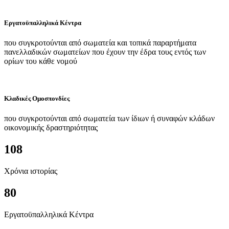
Εργατοϋπαλληλικά Κέντρα
που συγκροτούνται από σωματεία και τοπικά παραρτήματα
πανελλαδικών σωματείων που έχουν την έδρα τους εντός των
ορίων του κάθε νομού
Κλαδικές Ομοσπονδίες
που συγκροτούνται από σωματεία των ίδιων ή συναφών κλάδων
οικονομικής δραστηριότητας
108
Χρόνια ιστορίας
80
Εργατοϋπαλληλικά Κέντρα