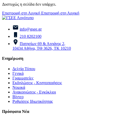
Δυστυχώς η σελίδα δεν υπάρχει.
Επιστροφή στη Αρχική
Επιστροφή στη Αρχική
info@gsee.gr
210 8202100
Πατησίων 69 & Αινιάνος 2,
10434 Αθήνα, ΤΘ 3626, ΤΚ 10210
Ενημέρωση
Δελτία Τύπου
Γενικά
Γραμματείες
Εκδηλώσεις - Κινητοποιήσεις
Νομικά
Ανακοινώσεις - Εγκύκλιοι
Βίντεο
Ρυθμίσεις Ιδιωτικότητας
Πρόσφατα Νέα