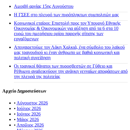
Αμοιβή αργίας 15ης Αυγούστου
H ΓΣΕΕ στο πλευρό των πυρόπληκτων συμπολιτών μας
Κοινωνικοί εταίροι: Επιστολή προς τον Υπουργό Εθνικής
Οικονομίας & Οικονομικών για αύξηση από τα 6 στα 10
ευρώ του ημερήσιου ορίου παροχής σίτισης των
εργαζόμενων
Αποχαιρετούμε τον Λάκη Χαλκιά, ένα σύμβολο του λαϊκού
μας τραγουδιού κι έναν άνθρωπο με βαθιά κοινωνική και
πολιτική συνείδηση
Οι τραγικοί θάνατοι των πυροσβεστών σε Γύθειο και
Ρέθυμνο αναδεικνύουν την ανάγκη γενναίων αποφάσεων από
την πλευρά της πολιτείας
Αρχείο Δημοσιεύσεων
•
Αύγουστος 2026
•
Ιούλιος 2026
•
Ιούνιος 2026
•
Μάιος 2026
•
Απρίλιος 2026