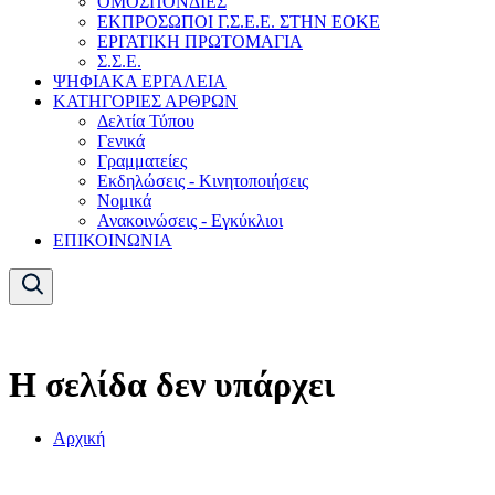
ΟΜΟΣΠΟΝΔΙΕΣ
ΕΚΠΡΟΣΩΠΟΙ Γ.Σ.Ε.Ε. ΣΤΗΝ ΕΟΚΕ
ΕΡΓΑΤΙΚΗ ΠΡΩΤΟΜΑΓΙΑ
Σ.Σ.Ε.
ΨΗΦΙΑΚΑ ΕΡΓΑΛΕΙΑ
ΚΑΤΗΓΟΡΙΕΣ ΑΡΘΡΩΝ
Δελτία Τύπου
Γενικά
Γραμματείες
Εκδηλώσεις - Κινητοποιήσεις
Νομικά
Ανακοινώσεις - Εγκύκλιοι
ΕΠΙΚΟΙΝΩΝΙΑ
Η σελίδα δεν υπάρχει
Αρχική