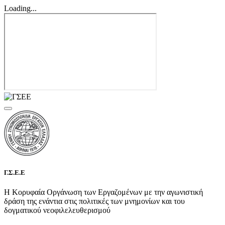
Loading...
Γ.Σ.Ε.Ε
Η Κορυφαία Οργάνωση των Εργαζομένων με την αγωνιστική
δράση της ενάντια στις πολιτικές των μνημονίων και του
δογματικού νεοφιλελευθερισμού