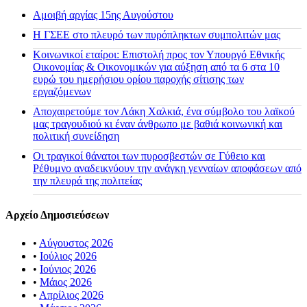
Αμοιβή αργίας 15ης Αυγούστου
H ΓΣΕΕ στο πλευρό των πυρόπληκτων συμπολιτών μας
Κοινωνικοί εταίροι: Επιστολή προς τον Υπουργό Εθνικής
Οικονομίας & Οικονομικών για αύξηση από τα 6 στα 10
ευρώ του ημερήσιου ορίου παροχής σίτισης των
εργαζόμενων
Αποχαιρετούμε τον Λάκη Χαλκιά, ένα σύμβολο του λαϊκού
μας τραγουδιού κι έναν άνθρωπο με βαθιά κοινωνική και
πολιτική συνείδηση
Οι τραγικοί θάνατοι των πυροσβεστών σε Γύθειο και
Ρέθυμνο αναδεικνύουν την ανάγκη γενναίων αποφάσεων από
την πλευρά της πολιτείας
Αρχείο Δημοσιεύσεων
•
Αύγουστος 2026
•
Ιούλιος 2026
•
Ιούνιος 2026
•
Μάιος 2026
•
Απρίλιος 2026