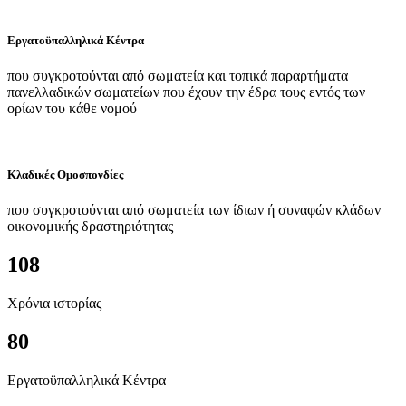
Εργατοϋπαλληλικά Κέντρα
που συγκροτούνται από σωματεία και τοπικά παραρτήματα
πανελλαδικών σωματείων που έχουν την έδρα τους εντός των
ορίων του κάθε νομού
Κλαδικές Ομοσπονδίες
που συγκροτούνται από σωματεία των ίδιων ή συναφών κλάδων
οικονομικής δραστηριότητας
108
Χρόνια ιστορίας
80
Εργατοϋπαλληλικά Κέντρα