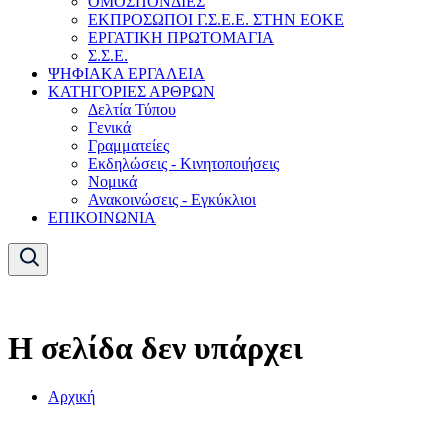
ΟΜΟΣΠΟΝΔΙΕΣ
ΕΚΠΡΟΣΩΠΟΙ Γ.Σ.Ε.Ε. ΣΤΗΝ ΕΟΚΕ
ΕΡΓΑΤΙΚΗ ΠΡΩΤΟΜΑΓΙΑ
Σ.Σ.Ε.
ΨΗΦΙΑΚΑ ΕΡΓΑΛΕΙΑ
ΚΑΤΗΓΟΡΙΕΣ ΑΡΘΡΩΝ
Δελτία Τύπου
Γενικά
Γραμματείες
Εκδηλώσεις - Κινητοποιήσεις
Νομικά
Ανακοινώσεις - Εγκύκλιοι
ΕΠΙΚΟΙΝΩΝΙΑ
Η σελίδα δεν υπάρχει
Αρχική