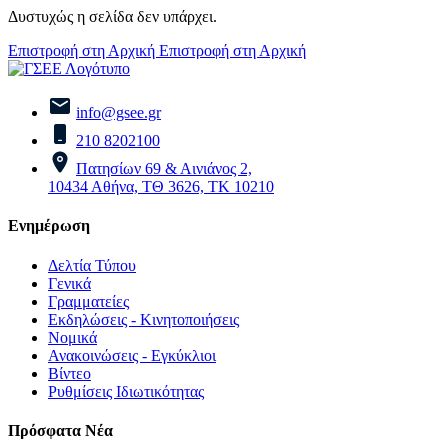
Δυστυχώς η σελίδα δεν υπάρχει.
Επιστροφή στη Αρχική
Επιστροφή στη Αρχική
info@gsee.gr
210 8202100
Πατησίων 69 & Αινιάνος 2,
10434 Αθήνα, ΤΘ 3626, ΤΚ 10210
Ενημέρωση
Δελτία Τύπου
Γενικά
Γραμματείες
Εκδηλώσεις - Κινητοποιήσεις
Νομικά
Ανακοινώσεις - Εγκύκλιοι
Βίντεο
Ρυθμίσεις Ιδιωτικότητας
Πρόσφατα Νέα