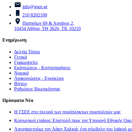
info@gsee.gr
210 8202100
Πατησίων 69 & Αινιάνος 2,
10434 Αθήνα, ΤΘ 3626, ΤΚ 10210
Ενημέρωση
Δελτία Τύπου
Γενικά
Γραμματείες
Εκδηλώσεις - Κινητοποιήσεις
Νομικά
Ανακοινώσεις - Εγκύκλιοι
Βίντεο
Ρυθμίσεις Ιδιωτικότητας
Πρόσφατα Νέα
H ΓΣΕΕ στο πλευρό των πυρόπληκτων συμπολιτών μας
Κοινωνικοί εταίροι: Επιστολή προς τον Υπουργό Εθνικής Οικ
Αποχαιρετούμε τον Λάκη Χαλκιά, ένα σύμβολο του λαϊκού μας