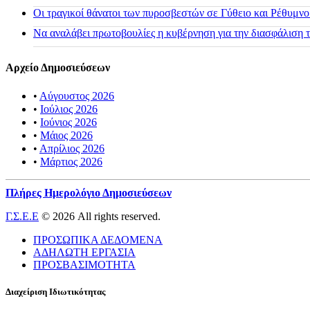
Οι τραγικοί θάνατοι των πυροσβεστών σε Γύθειο και Ρέθυμνο
Να αναλάβει πρωτοβουλίες η κυβέρνηση για την διασφάλιση
Αρχείο Δημοσιεύσεων
•
Αύγουστος 2026
•
Ιούλιος 2026
•
Ιούνιος 2026
•
Μάιος 2026
•
Απρίλιος 2026
•
Μάρτιος 2026
Πλήρες Ημερολόγιο Δημοσιεύσεων
Γ.Σ.Ε.Ε
© 2026 All rights reserved.
ΠΡΟΣΩΠΙΚΑ ΔΕΔΟΜΕΝΑ
ΑΔΗΛΩΤΗ ΕΡΓΑΣΙΑ
ΠΡΟΣΒΑΣΙΜΟΤΗΤΑ
Διαχείριση Ιδιωτικότητας