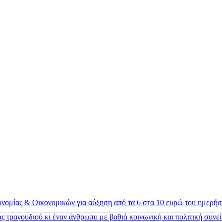
ονομίας & Οικονομικών για αύξηση από τα 6 στα 10 ευρώ του ημερήσ
 τραγουδιού κι έναν άνθρωπο με βαθιά κοινωνική και πολιτική συνε