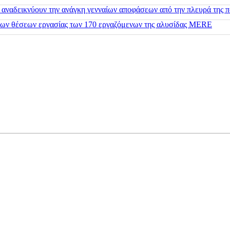
 αναδεικνύουν την ανάγκη γενναίων αποφάσεων από την πλευρά της π
 των θέσεων εργασίας των 170 εργαζόμενων της αλυσίδας MERE