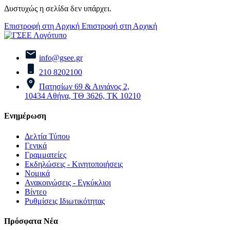
Δυστυχώς η σελίδα δεν υπάρχει.
Επιστροφή στη Αρχική
Επιστροφή στη Αρχική
info@gsee.gr
210 8202100
Πατησίων 69 & Αινιάνος 2,
10434 Αθήνα, ΤΘ 3626, ΤΚ 10210
Ενημέρωση
Δελτία Τύπου
Γενικά
Γραμματείες
Εκδηλώσεις - Κινητοποιήσεις
Νομικά
Ανακοινώσεις - Εγκύκλιοι
Βίντεο
Ρυθμίσεις Ιδιωτικότητας
Πρόσφατα Νέα