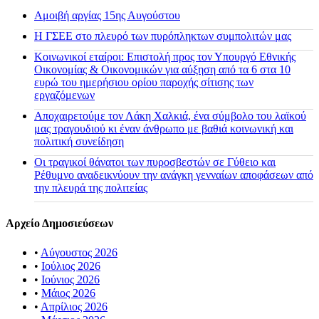
Αμοιβή αργίας 15ης Αυγούστου
H ΓΣΕΕ στο πλευρό των πυρόπληκτων συμπολιτών μας
Κοινωνικοί εταίροι: Επιστολή προς τον Υπουργό Εθνικής
Οικονομίας & Οικονομικών για αύξηση από τα 6 στα 10
ευρώ του ημερήσιου ορίου παροχής σίτισης των
εργαζόμενων
Αποχαιρετούμε τον Λάκη Χαλκιά, ένα σύμβολο του λαϊκού
μας τραγουδιού κι έναν άνθρωπο με βαθιά κοινωνική και
πολιτική συνείδηση
Οι τραγικοί θάνατοι των πυροσβεστών σε Γύθειο και
Ρέθυμνο αναδεικνύουν την ανάγκη γενναίων αποφάσεων από
την πλευρά της πολιτείας
Αρχείο Δημοσιεύσεων
•
Αύγουστος 2026
•
Ιούλιος 2026
•
Ιούνιος 2026
•
Μάιος 2026
•
Απρίλιος 2026