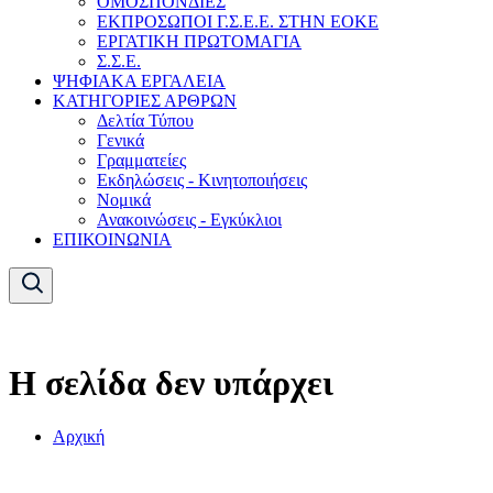
ΟΜΟΣΠΟΝΔΙΕΣ
ΕΚΠΡΟΣΩΠΟΙ Γ.Σ.Ε.Ε. ΣΤΗΝ ΕΟΚΕ
ΕΡΓΑΤΙΚΗ ΠΡΩΤΟΜΑΓΙΑ
Σ.Σ.Ε.
ΨΗΦΙΑΚΑ ΕΡΓΑΛΕΙΑ
ΚΑΤΗΓΟΡΙΕΣ ΑΡΘΡΩΝ
Δελτία Τύπου
Γενικά
Γραμματείες
Εκδηλώσεις - Κινητοποιήσεις
Νομικά
Ανακοινώσεις - Εγκύκλιοι
ΕΠΙΚΟΙΝΩΝΙΑ
Η σελίδα δεν υπάρχει
Αρχική