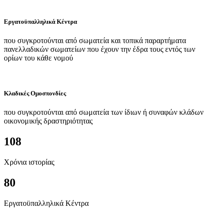
Εργατοϋπαλληλικά Κέντρα
που συγκροτούνται από σωματεία και τοπικά παραρτήματα
πανελλαδικών σωματείων που έχουν την έδρα τους εντός των
ορίων του κάθε νομού
Κλαδικές Ομοσπονδίες
που συγκροτούνται από σωματεία των ίδιων ή συναφών κλάδων
οικονομικής δραστηριότητας
108
Χρόνια ιστορίας
80
Εργατοϋπαλληλικά Κέντρα