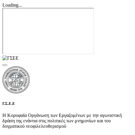
Loading...
Γ.Σ.Ε.Ε
Η Κορυφαία Οργάνωση των Εργαζομένων με την αγωνιστική
δράση της ενάντια στις πολιτικές των μνημονίων και του
δογματικού νεοφιλελευθερισμού