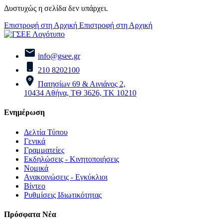
Δυστυχώς η σελίδα δεν υπάρχει.
Επιστροφή στη Αρχική
Επιστροφή στη Αρχική
info@gsee.gr
210 8202100
Πατησίων 69 & Αινιάνος 2,
10434 Αθήνα, ΤΘ 3626, ΤΚ 10210
Ενημέρωση
Δελτία Τύπου
Γενικά
Γραμματείες
Εκδηλώσεις - Κινητοποιήσεις
Νομικά
Ανακοινώσεις - Εγκύκλιοι
Βίντεο
Ρυθμίσεις Ιδιωτικότητας
Πρόσφατα Νέα