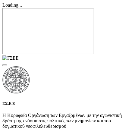
Loading...
Γ.Σ.Ε.Ε
Η Κορυφαία Οργάνωση των Εργαζομένων με την αγωνιστική
δράση της ενάντια στις πολιτικές των μνημονίων και του
δογματικού νεοφιλελευθερισμού