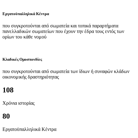
Εργατοϋπαλληλικά Κέντρα
που συγκροτούνται από σωματεία και τοπικά παραρτήματα
πανελλαδικών σωματείων που έχουν την έδρα τους εντός των
ορίων του κάθε νομού
Κλαδικές Ομοσπονδίες
που συγκροτούνται από σωματεία των ίδιων ή συναφών κλάδων
οικονομικής δραστηριότητας
108
Χρόνια ιστορίας
80
Εργατοϋπαλληλικά Κέντρα