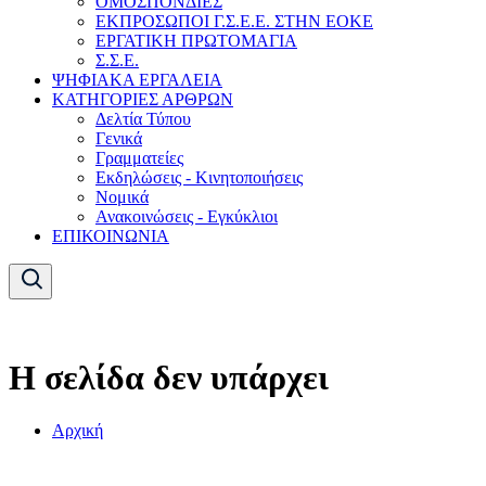
ΟΜΟΣΠΟΝΔΙΕΣ
ΕΚΠΡΟΣΩΠΟΙ Γ.Σ.Ε.Ε. ΣΤΗΝ ΕΟΚΕ
ΕΡΓΑΤΙΚΗ ΠΡΩΤΟΜΑΓΙΑ
Σ.Σ.Ε.
ΨΗΦΙΑΚΑ ΕΡΓΑΛΕΙΑ
ΚΑΤΗΓΟΡΙΕΣ ΑΡΘΡΩΝ
Δελτία Τύπου
Γενικά
Γραμματείες
Εκδηλώσεις - Κινητοποιήσεις
Νομικά
Ανακοινώσεις - Εγκύκλιοι
ΕΠΙΚΟΙΝΩΝΙΑ
Η σελίδα δεν υπάρχει
Αρχική