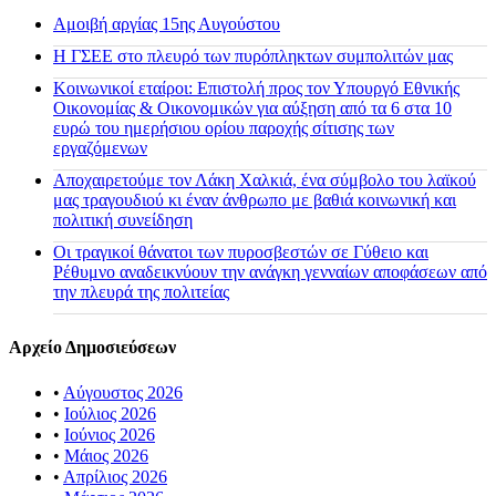
Αμοιβή αργίας 15ης Αυγούστου
H ΓΣΕΕ στο πλευρό των πυρόπληκτων συμπολιτών μας
Κοινωνικοί εταίροι: Επιστολή προς τον Υπουργό Εθνικής
Οικονομίας & Οικονομικών για αύξηση από τα 6 στα 10
ευρώ του ημερήσιου ορίου παροχής σίτισης των
εργαζόμενων
Αποχαιρετούμε τον Λάκη Χαλκιά, ένα σύμβολο του λαϊκού
μας τραγουδιού κι έναν άνθρωπο με βαθιά κοινωνική και
πολιτική συνείδηση
Οι τραγικοί θάνατοι των πυροσβεστών σε Γύθειο και
Ρέθυμνο αναδεικνύουν την ανάγκη γενναίων αποφάσεων από
την πλευρά της πολιτείας
Αρχείο Δημοσιεύσεων
•
Αύγουστος 2026
•
Ιούλιος 2026
•
Ιούνιος 2026
•
Μάιος 2026
•
Απρίλιος 2026