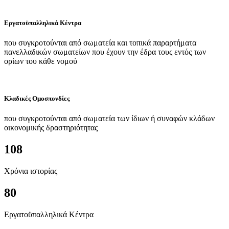
Εργατοϋπαλληλικά Κέντρα
που συγκροτούνται από σωματεία και τοπικά παραρτήματα
πανελλαδικών σωματείων που έχουν την έδρα τους εντός των
ορίων του κάθε νομού
Κλαδικές Ομοσπονδίες
που συγκροτούνται από σωματεία των ίδιων ή συναφών κλάδων
οικονομικής δραστηριότητας
108
Χρόνια ιστορίας
80
Εργατοϋπαλληλικά Κέντρα