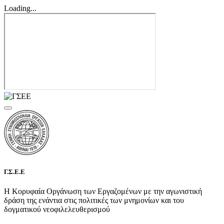
Loading...
Γ.Σ.Ε.Ε
Η Κορυφαία Οργάνωση των Εργαζομένων με την αγωνιστική
δράση της ενάντια στις πολιτικές των μνημονίων και του
δογματικού νεοφιλελευθερισμού