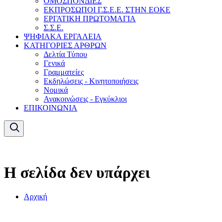
ΟΜΟΣΠΟΝΔΙΕΣ
ΕΚΠΡΟΣΩΠΟΙ Γ.Σ.Ε.Ε. ΣΤΗΝ ΕΟΚΕ
ΕΡΓΑΤΙΚΗ ΠΡΩΤΟΜΑΓΙΑ
Σ.Σ.Ε.
ΨΗΦΙΑΚΑ ΕΡΓΑΛΕΙΑ
ΚΑΤΗΓΟΡΙΕΣ ΑΡΘΡΩΝ
Δελτία Τύπου
Γενικά
Γραμματείες
Εκδηλώσεις - Κινητοποιήσεις
Νομικά
Ανακοινώσεις - Εγκύκλιοι
ΕΠΙΚΟΙΝΩΝΙΑ
Η σελίδα δεν υπάρχει
Αρχική