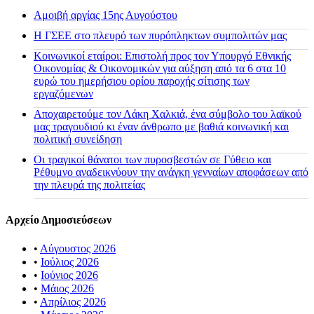
Αμοιβή αργίας 15ης Αυγούστου
H ΓΣΕΕ στο πλευρό των πυρόπληκτων συμπολιτών μας
Κοινωνικοί εταίροι: Επιστολή προς τον Υπουργό Εθνικής
Οικονομίας & Οικονομικών για αύξηση από τα 6 στα 10
ευρώ του ημερήσιου ορίου παροχής σίτισης των
εργαζόμενων
Αποχαιρετούμε τον Λάκη Χαλκιά, ένα σύμβολο του λαϊκού
μας τραγουδιού κι έναν άνθρωπο με βαθιά κοινωνική και
πολιτική συνείδηση
Οι τραγικοί θάνατοι των πυροσβεστών σε Γύθειο και
Ρέθυμνο αναδεικνύουν την ανάγκη γενναίων αποφάσεων από
την πλευρά της πολιτείας
Αρχείο Δημοσιεύσεων
•
Αύγουστος 2026
•
Ιούλιος 2026
•
Ιούνιος 2026
•
Μάιος 2026
•
Απρίλιος 2026