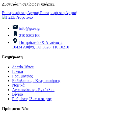
Δυστυχώς η σελίδα δεν υπάρχει.
Επιστροφή στη Αρχική
Επιστροφή στη Αρχική
info@gsee.gr
210 8202100
Πατησίων 69 & Αινιάνος 2,
10434 Αθήνα, ΤΘ 3626, ΤΚ 10210
Ενημέρωση
Δελτία Τύπου
Γενικά
Γραμματείες
Εκδηλώσεις - Κινητοποιήσεις
Νομικά
Ανακοινώσεις - Εγκύκλιοι
Βίντεο
Ρυθμίσεις Ιδιωτικότητας
Πρόσφατα Νέα