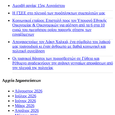
Αμοιβή αργίας 15ης Αυγούστου
H ΓΣΕΕ στο πλευρό των πυρόπληκτων συμπολιτών μας
Κοινωνικοί εταίροι: Επιστολή προς τον Υπουργό Εθνικής
Οικονομίας & Οικονομικών για αύξηση από τα 6 στα 10
ευρώ του ημερήσιου ορίου παροχής σίτισης των
εργαζόμενων
Αποχαιρετούμε τον Λάκη Χαλκιά, ένα σύμβολο του λαϊκού
μας τραγουδιού κι έναν άνθρωπο με βαθιά κοινωνική και
πολιτική συνείδηση
Οι τραγικοί θάνατοι των πυροσβεστών σε Γύθειο και
Ρέθυμνο αναδεικνύουν την ανάγκη γενναίων αποφάσεων από
την πλευρά της πολιτείας
Αρχείο Δημοσιεύσεων
•
Αύγουστος 2026
•
Ιούλιος 2026
•
Ιούνιος 2026
•
Μάιος 2026
•
Απρίλιος 2026