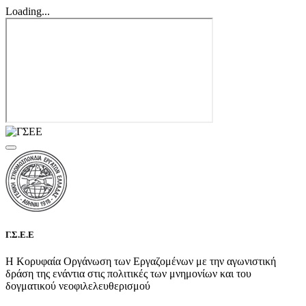
Loading...
Γ.Σ.Ε.Ε
Η Κορυφαία Οργάνωση των Εργαζομένων με την αγωνιστική
δράση της ενάντια στις πολιτικές των μνημονίων και του
δογματικού νεοφιλελευθερισμού