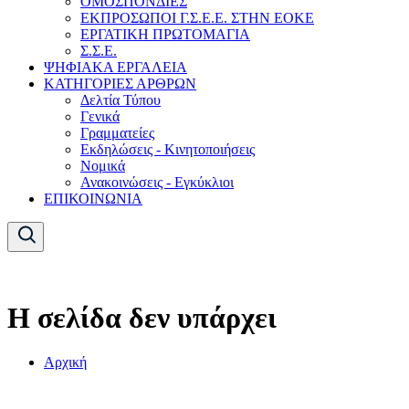
ΟΜΟΣΠΟΝΔΙΕΣ
ΕΚΠΡΟΣΩΠΟΙ Γ.Σ.Ε.Ε. ΣΤΗΝ ΕΟΚΕ
ΕΡΓΑΤΙΚΗ ΠΡΩΤΟΜΑΓΙΑ
Σ.Σ.Ε.
ΨΗΦΙΑΚΑ ΕΡΓΑΛΕΙΑ
ΚΑΤΗΓΟΡΙΕΣ ΑΡΘΡΩΝ
Δελτία Τύπου
Γενικά
Γραμματείες
Εκδηλώσεις - Κινητοποιήσεις
Νομικά
Ανακοινώσεις - Εγκύκλιοι
ΕΠΙΚΟΙΝΩΝΙΑ
Η σελίδα δεν υπάρχει
Αρχική