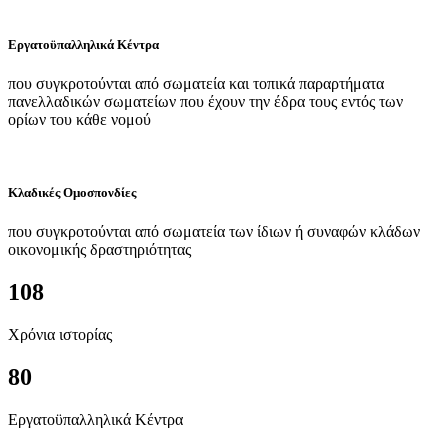
Εργατοϋπαλληλικά Κέντρα
που συγκροτούνται από σωματεία και τοπικά παραρτήματα
πανελλαδικών σωματείων που έχουν την έδρα τους εντός των
ορίων του κάθε νομού
Κλαδικές Ομοσπονδίες
που συγκροτούνται από σωματεία των ίδιων ή συναφών κλάδων
οικονομικής δραστηριότητας
108
Χρόνια ιστορίας
80
Εργατοϋπαλληλικά Κέντρα