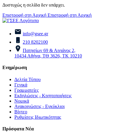
Δυστυχώς η σελίδα δεν υπάρχει.
Επιστροφή στη Αρχική
Επιστροφή στη Αρχική
info@gsee.gr
210 8202100
Πατησίων 69 & Αινιάνος 2,
10434 Αθήνα, ΤΘ 3626, ΤΚ 10210
Ενημέρωση
Δελτία Τύπου
Γενικά
Γραμματείες
Εκδηλώσεις - Κινητοποιήσεις
Νομικά
Ανακοινώσεις - Εγκύκλιοι
Βίντεο
Ρυθμίσεις Ιδιωτικότητας
Πρόσφατα Νέα