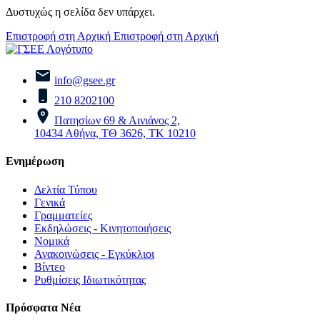
Δυστυχώς η σελίδα δεν υπάρχει.
Επιστροφή στη Αρχική
Επιστροφή στη Αρχική
info@gsee.gr
210 8202100
Πατησίων 69 & Αινιάνος 2,
10434 Αθήνα, ΤΘ 3626, ΤΚ 10210
Ενημέρωση
Δελτία Τύπου
Γενικά
Γραμματείες
Εκδηλώσεις - Κινητοποιήσεις
Νομικά
Ανακοινώσεις - Εγκύκλιοι
Βίντεο
Ρυθμίσεις Ιδιωτικότητας
Πρόσφατα Νέα