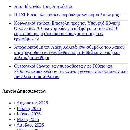
Αμοιβή αργίας 15ης Αυγούστου
H ΓΣΕΕ στο πλευρό των πυρόπληκτων συμπολιτών μας
Κοινωνικοί εταίροι: Επιστολή προς τον Υπουργό Εθνικής
Οικονομίας & Οικονομικών για αύξηση από τα 6 στα 10
ευρώ του ημερήσιου ορίου παροχής σίτισης των
εργαζόμενων
Αποχαιρετούμε τον Λάκη Χαλκιά, ένα σύμβολο του λαϊκού
μας τραγουδιού κι έναν άνθρωπο με βαθιά κοινωνική και
πολιτική συνείδηση
Οι τραγικοί θάνατοι των πυροσβεστών σε Γύθειο και
Ρέθυμνο αναδεικνύουν την ανάγκη γενναίων αποφάσεων από
την πλευρά της πολιτείας
Αρχείο Δημοσιεύσεων
•
Αύγουστος 2026
•
Ιούλιος 2026
•
Ιούνιος 2026
•
Μάιος 2026
•
Απρίλιος 2026