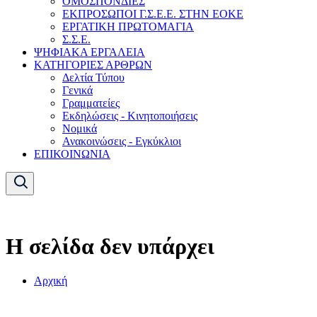
ΟΜΟΣΠΟΝΔΙΕΣ
ΕΚΠΡΟΣΩΠΟΙ Γ.Σ.Ε.Ε. ΣΤΗΝ ΕΟΚΕ
ΕΡΓΑΤΙΚΗ ΠΡΩΤΟΜΑΓΙΑ
Σ.Σ.Ε.
ΨΗΦΙΑΚΑ ΕΡΓΑΛΕΙΑ
ΚΑΤΗΓΟΡΙΕΣ ΑΡΘΡΩΝ
Δελτία Τύπου
Γενικά
Γραμματείες
Εκδηλώσεις - Κινητοποιήσεις
Νομικά
Ανακοινώσεις - Εγκύκλιοι
ΕΠΙΚΟΙΝΩΝΙΑ
Η σελίδα δεν υπάρχει
Αρχική