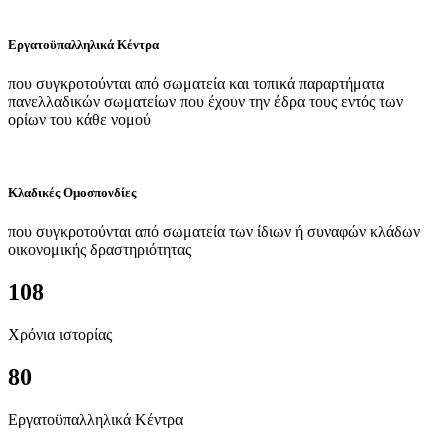
Εργατοϋπαλληλικά Κέντρα
που συγκροτούνται από σωματεία και τοπικά παραρτήματα
πανελλαδικών σωματείων που έχουν την έδρα τους εντός των
ορίων του κάθε νομού
Κλαδικές Ομοσπονδίες
που συγκροτούνται από σωματεία των ίδιων ή συναφών κλάδων
οικονομικής δραστηριότητας
108
Χρόνια ιστορίας
80
Εργατοϋπαλληλικά Κέντρα