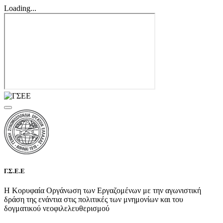
Loading...
Γ.Σ.Ε.Ε
Η Κορυφαία Οργάνωση των Εργαζομένων με την αγωνιστική
δράση της ενάντια στις πολιτικές των μνημονίων και του
δογματικού νεοφιλελευθερισμού