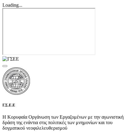
Loading...
Γ.Σ.Ε.Ε
Η Κορυφαία Οργάνωση των Εργαζομένων με την αγωνιστική
δράση της ενάντια στις πολιτικές των μνημονίων και του
δογματικού νεοφιλελευθερισμού