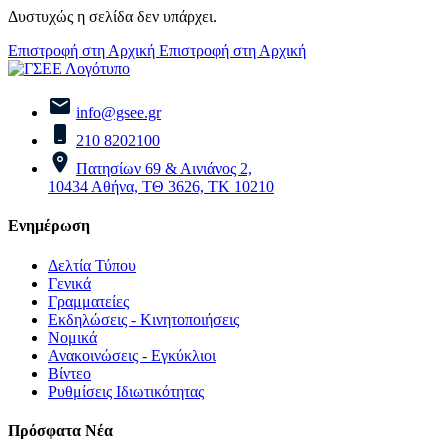
Δυστυχώς η σελίδα δεν υπάρχει.
Επιστροφή στη Αρχική
Επιστροφή στη Αρχική
info@gsee.gr
210 8202100
Πατησίων 69 & Αινιάνος 2,
10434 Αθήνα, ΤΘ 3626, ΤΚ 10210
Ενημέρωση
Δελτία Τύπου
Γενικά
Γραμματείες
Εκδηλώσεις - Κινητοποιήσεις
Νομικά
Ανακοινώσεις - Εγκύκλιοι
Βίντεο
Ρυθμίσεις Ιδιωτικότητας
Πρόσφατα Νέα