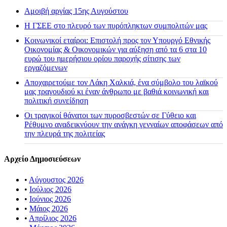
Αμοιβή αργίας 15ης Αυγούστου
H ΓΣΕΕ στο πλευρό των πυρόπληκτων συμπολιτών μας
Κοινωνικοί εταίροι: Επιστολή προς τον Υπουργό Εθνικής
Οικονομίας & Οικονομικών για αύξηση από τα 6 στα 10
ευρώ του ημερήσιου ορίου παροχής σίτισης των
εργαζόμενων
Αποχαιρετούμε τον Λάκη Χαλκιά, ένα σύμβολο του λαϊκού
μας τραγουδιού κι έναν άνθρωπο με βαθιά κοινωνική και
πολιτική συνείδηση
Οι τραγικοί θάνατοι των πυροσβεστών σε Γύθειο και
Ρέθυμνο αναδεικνύουν την ανάγκη γενναίων αποφάσεων από
την πλευρά της πολιτείας
Αρχείο Δημοσιεύσεων
•
Αύγουστος 2026
•
Ιούλιος 2026
•
Ιούνιος 2026
•
Μάιος 2026
•
Απρίλιος 2026