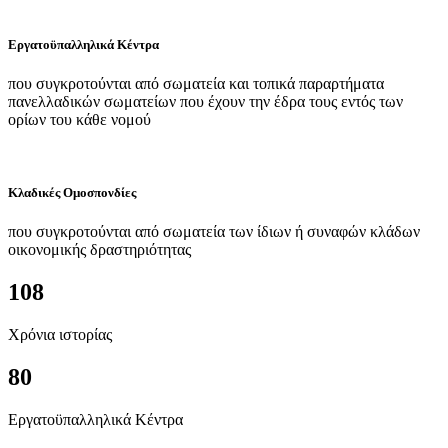
Εργατοϋπαλληλικά Κέντρα
που συγκροτούνται από σωματεία και τοπικά παραρτήματα
πανελλαδικών σωματείων που έχουν την έδρα τους εντός των
ορίων του κάθε νομού
Κλαδικές Ομοσπονδίες
που συγκροτούνται από σωματεία των ίδιων ή συναφών κλάδων
οικονομικής δραστηριότητας
108
Χρόνια ιστορίας
80
Εργατοϋπαλληλικά Κέντρα