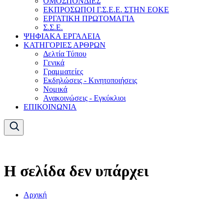
ΟΜΟΣΠΟΝΔΙΕΣ
ΕΚΠΡΟΣΩΠΟΙ Γ.Σ.Ε.Ε. ΣΤΗΝ ΕΟΚΕ
ΕΡΓΑΤΙΚΗ ΠΡΩΤΟΜΑΓΙΑ
Σ.Σ.Ε.
ΨΗΦΙΑΚΑ ΕΡΓΑΛΕΙΑ
ΚΑΤΗΓΟΡΙΕΣ ΑΡΘΡΩΝ
Δελτία Τύπου
Γενικά
Γραμματείες
Εκδηλώσεις - Κινητοποιήσεις
Νομικά
Ανακοινώσεις - Εγκύκλιοι
ΕΠΙΚΟΙΝΩΝΙΑ
Η σελίδα δεν υπάρχει
Αρχική