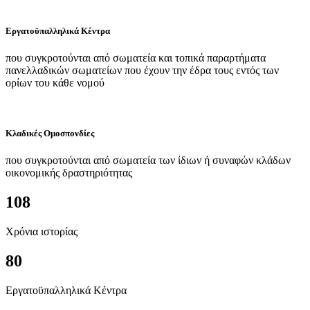
Εργατοϋπαλληλικά Κέντρα
που συγκροτούνται από σωματεία και τοπικά παραρτήματα
πανελλαδικών σωματείων που έχουν την έδρα τους εντός των
ορίων του κάθε νομού
Κλαδικές Ομοσπονδίες
που συγκροτούνται από σωματεία των ίδιων ή συναφών κλάδων
οικονομικής δραστηριότητας
108
Χρόνια ιστορίας
80
Εργατοϋπαλληλικά Κέντρα