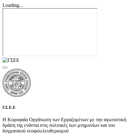
Loading...
Γ.Σ.Ε.Ε
Η Κορυφαία Οργάνωση των Εργαζομένων με την αγωνιστική
δράση της ενάντια στις πολιτικές των μνημονίων και του
δογματικού νεοφιλελευθερισμού