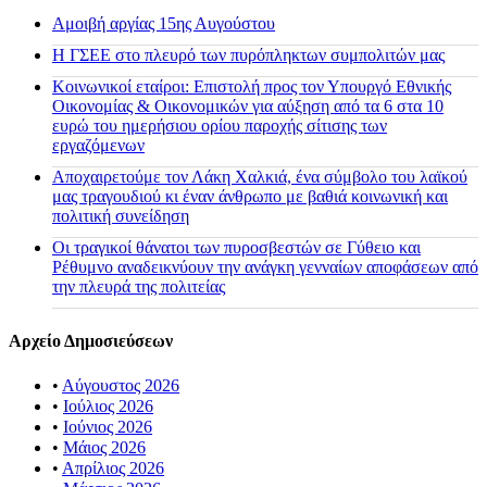
Αμοιβή αργίας 15ης Αυγούστου
H ΓΣΕΕ στο πλευρό των πυρόπληκτων συμπολιτών μας
Κοινωνικοί εταίροι: Επιστολή προς τον Υπουργό Εθνικής
Οικονομίας & Οικονομικών για αύξηση από τα 6 στα 10
ευρώ του ημερήσιου ορίου παροχής σίτισης των
εργαζόμενων
Αποχαιρετούμε τον Λάκη Χαλκιά, ένα σύμβολο του λαϊκού
μας τραγουδιού κι έναν άνθρωπο με βαθιά κοινωνική και
πολιτική συνείδηση
Οι τραγικοί θάνατοι των πυροσβεστών σε Γύθειο και
Ρέθυμνο αναδεικνύουν την ανάγκη γενναίων αποφάσεων από
την πλευρά της πολιτείας
Αρχείο Δημοσιεύσεων
•
Αύγουστος 2026
•
Ιούλιος 2026
•
Ιούνιος 2026
•
Μάιος 2026
•
Απρίλιος 2026