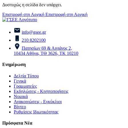
Δυστυχώς η σελίδα δεν υπάρχει.
Επιστροφή στη Αρχική
Επιστροφή στη Αρχική
info@gsee.gr
210 8202100
Πατησίων 69 & Αινιάνος 2,
10434 Αθήνα, ΤΘ 3626, ΤΚ 10210
Ενημέρωση
Δελτία Τύπου
Γενικά
Γραμματείες
Εκδηλώσεις - Κινητοποιήσεις
Νομικά
Ανακοινώσεις - Εγκύκλιοι
Βίντεο
Ρυθμίσεις Ιδιωτικότητας
Πρόσφατα Νέα