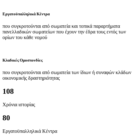
Εργατοϋπαλληλικά Κέντρα
που συγκροτούνται από σωματεία και τοπικά παραρτήματα
πανελλαδικών σωματείων που έχουν την έδρα τους εντός των
ορίων του κάθε νομού
Κλαδικές Ομοσπονδίες
που συγκροτούνται από σωματεία των ίδιων ή συναφών κλάδων
οικονομικής δραστηριότητας
108
Χρόνια ιστορίας
80
Εργατοϋπαλληλικά Κέντρα