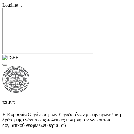
Loading...
Γ.Σ.Ε.Ε
Η Κορυφαία Οργάνωση των Εργαζομένων με την αγωνιστική
δράση της ενάντια στις πολιτικές των μνημονίων και του
δογματικού νεοφιλελευθερισμού