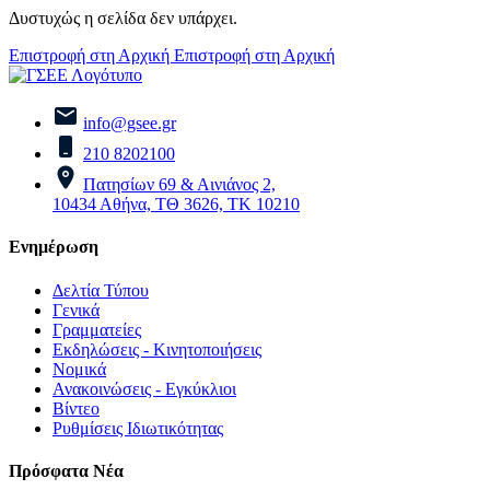
Δυστυχώς η σελίδα δεν υπάρχει.
Επιστροφή στη Αρχική
Επιστροφή στη Αρχική
info@gsee.gr
210 8202100
Πατησίων 69 & Αινιάνος 2,
10434 Αθήνα, ΤΘ 3626, ΤΚ 10210
Ενημέρωση
Δελτία Τύπου
Γενικά
Γραμματείες
Εκδηλώσεις - Κινητοποιήσεις
Νομικά
Ανακοινώσεις - Εγκύκλιοι
Βίντεο
Ρυθμίσεις Ιδιωτικότητας
Πρόσφατα Νέα