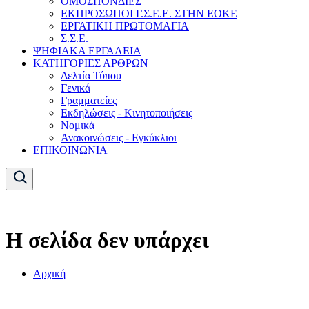
ΟΜΟΣΠΟΝΔΙΕΣ
ΕΚΠΡΟΣΩΠΟΙ Γ.Σ.Ε.Ε. ΣΤΗΝ ΕΟΚΕ
ΕΡΓΑΤΙΚΗ ΠΡΩΤΟΜΑΓΙΑ
Σ.Σ.Ε.
ΨΗΦΙΑΚΑ ΕΡΓΑΛΕΙΑ
ΚΑΤΗΓΟΡΙΕΣ ΑΡΘΡΩΝ
Δελτία Τύπου
Γενικά
Γραμματείες
Εκδηλώσεις - Κινητοποιήσεις
Νομικά
Ανακοινώσεις - Εγκύκλιοι
ΕΠΙΚΟΙΝΩΝΙΑ
Η σελίδα δεν υπάρχει
Αρχική