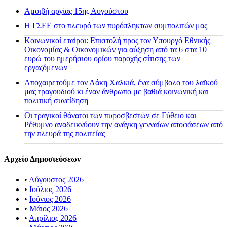
Αμοιβή αργίας 15ης Αυγούστου
H ΓΣΕΕ στο πλευρό των πυρόπληκτων συμπολιτών μας
Κοινωνικοί εταίροι: Επιστολή προς τον Υπουργό Εθνικής
Οικονομίας & Οικονομικών για αύξηση από τα 6 στα 10
ευρώ του ημερήσιου ορίου παροχής σίτισης των
εργαζόμενων
Αποχαιρετούμε τον Λάκη Χαλκιά, ένα σύμβολο του λαϊκού
μας τραγουδιού κι έναν άνθρωπο με βαθιά κοινωνική και
πολιτική συνείδηση
Οι τραγικοί θάνατοι των πυροσβεστών σε Γύθειο και
Ρέθυμνο αναδεικνύουν την ανάγκη γενναίων αποφάσεων από
την πλευρά της πολιτείας
Αρχείο Δημοσιεύσεων
•
Αύγουστος 2026
•
Ιούλιος 2026
•
Ιούνιος 2026
•
Μάιος 2026
•
Απρίλιος 2026