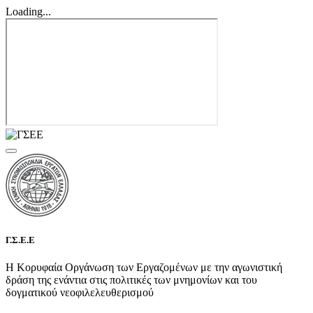
Loading...
Γ.Σ.Ε.Ε
Η Κορυφαία Οργάνωση των Εργαζομένων με την αγωνιστική
δράση της ενάντια στις πολιτικές των μνημονίων και του
δογματικού νεοφιλελευθερισμού