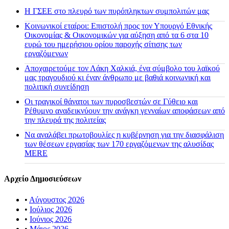
H ΓΣΕΕ στο πλευρό των πυρόπληκτων συμπολιτών μας
Κοινωνικοί εταίροι: Επιστολή προς τον Υπουργό Εθνικής
Οικονομίας & Οικονομικών για αύξηση από τα 6 στα 10
ευρώ του ημερήσιου ορίου παροχής σίτισης των
εργαζόμενων
Αποχαιρετούμε τον Λάκη Χαλκιά, ένα σύμβολο του λαϊκού
μας τραγουδιού κι έναν άνθρωπο με βαθιά κοινωνική και
πολιτική συνείδηση
Οι τραγικοί θάνατοι των πυροσβεστών σε Γύθειο και
Ρέθυμνο αναδεικνύουν την ανάγκη γενναίων αποφάσεων από
την πλευρά της πολιτείας
Να αναλάβει πρωτοβουλίες η κυβέρνηση για την διασφάλιση
των θέσεων εργασίας των 170 εργαζόμενων της αλυσίδας
MERE
Αρχείο Δημοσιεύσεων
•
Αύγουστος 2026
•
Ιούλιος 2026
•
Ιούνιος 2026
•
Μάιος 2026