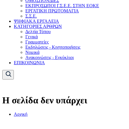
ΟΜΟΣΠΟΝΔΙΕΣ
ΕΚΠΡΟΣΩΠΟΙ Γ.Σ.Ε.Ε. ΣΤΗΝ ΕΟΚΕ
ΕΡΓΑΤΙΚΗ ΠΡΩΤΟΜΑΓΙΑ
Σ.Σ.Ε.
ΨΗΦΙΑΚΑ ΕΡΓΑΛΕΙΑ
ΚΑΤΗΓΟΡΙΕΣ ΑΡΘΡΩΝ
Δελτία Τύπου
Γενικά
Γραμματείες
Εκδηλώσεις - Κινητοποιήσεις
Νομικά
Ανακοινώσεις - Εγκύκλιοι
ΕΠΙΚΟΙΝΩΝΙΑ
Η σελίδα δεν υπάρχει
Αρχική