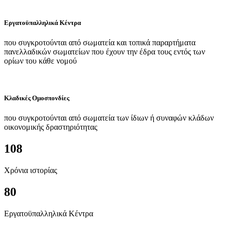
Εργατοϋπαλληλικά Κέντρα
που συγκροτούνται από σωματεία και τοπικά παραρτήματα
πανελλαδικών σωματείων που έχουν την έδρα τους εντός των
ορίων του κάθε νομού
Κλαδικές Ομοσπονδίες
που συγκροτούνται από σωματεία των ίδιων ή συναφών κλάδων
οικονομικής δραστηριότητας
108
Χρόνια ιστορίας
80
Εργατοϋπαλληλικά Κέντρα