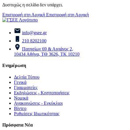
Δυστυχώς η σελίδα δεν υπάρχει.
Επιστροφή στη Αρχική
Επιστροφή στη Αρχική
info@gsee.gr
210 8202100
Πατησίων 69 & Αινιάνος 2,
10434 Αθήνα, ΤΘ 3626, ΤΚ 10210
Ενημέρωση
Δελτία Τύπου
Γενικά
Γραμματείες
Εκδηλώσεις - Κινητοποιήσεις
Νομικά
Ανακοινώσεις - Εγκύκλιοι
Βίντεο
Ρυθμίσεις Ιδιωτικότητας
Πρόσφατα Νέα