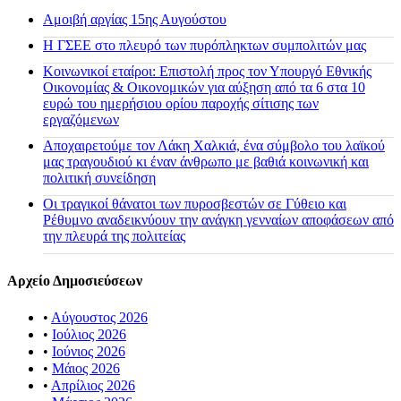
Αμοιβή αργίας 15ης Αυγούστου
H ΓΣΕΕ στο πλευρό των πυρόπληκτων συμπολιτών μας
Κοινωνικοί εταίροι: Επιστολή προς τον Υπουργό Εθνικής
Οικονομίας & Οικονομικών για αύξηση από τα 6 στα 10
ευρώ του ημερήσιου ορίου παροχής σίτισης των
εργαζόμενων
Αποχαιρετούμε τον Λάκη Χαλκιά, ένα σύμβολο του λαϊκού
μας τραγουδιού κι έναν άνθρωπο με βαθιά κοινωνική και
πολιτική συνείδηση
Οι τραγικοί θάνατοι των πυροσβεστών σε Γύθειο και
Ρέθυμνο αναδεικνύουν την ανάγκη γενναίων αποφάσεων από
την πλευρά της πολιτείας
Αρχείο Δημοσιεύσεων
•
Αύγουστος 2026
•
Ιούλιος 2026
•
Ιούνιος 2026
•
Μάιος 2026
•
Απρίλιος 2026