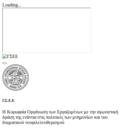
Loading...
Γ.Σ.Ε.Ε
Η Κορυφαία Οργάνωση των Εργαζομένων με την αγωνιστική
δράση της ενάντια στις πολιτικές των μνημονίων και του
δογματικού νεοφιλελευθερισμού