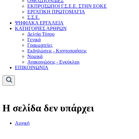
ΟΜΟΣΠΟΝΔΙΕΣ
ΕΚΠΡΟΣΩΠΟΙ Γ.Σ.Ε.Ε. ΣΤΗΝ ΕΟΚΕ
ΕΡΓΑΤΙΚΗ ΠΡΩΤΟΜΑΓΙΑ
Σ.Σ.Ε.
ΨΗΦΙΑΚΑ ΕΡΓΑΛΕΙΑ
ΚΑΤΗΓΟΡΙΕΣ ΑΡΘΡΩΝ
Δελτία Τύπου
Γενικά
Γραμματείες
Εκδηλώσεις - Κινητοποιήσεις
Νομικά
Ανακοινώσεις - Εγκύκλιοι
ΕΠΙΚΟΙΝΩΝΙΑ
Η σελίδα δεν υπάρχει
Αρχική