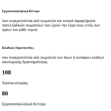
Εργατοϋπαλληλικά Κέντρα
που συγκροτούνται από σωματεία και τοπικά παραρτήματα
πανελλαδικών σωματείων που έχουν την έδρα τους εντός των
ορίων του κάθε νομού
Κλαδικές Ομοσπονδίες
που συγκροτούνται από σωματεία των ίδιων ή συναφών κλάδων
οικονομικής δραστηριότητας
108
Χρόνια ιστορίας
80
Εργατοϋπαλληλικά Κέντρα