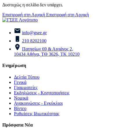
Δυστυχώς η σελίδα δεν υπάρχει.
Επιστροφή στη Αρχική
Επιστροφή στη Αρχική
info@gsee.gr
210 8202100
Πατησίων 69 & Αινιάνος 2,
10434 Αθήνα, ΤΘ 3626, ΤΚ 10210
Ενημέρωση
Δελτία Τύπου
Γενικά
Γραμματείες
Εκδηλώσεις - Κινητοποιήσεις
Νομικά
Ανακοινώσεις - Εγκύκλιοι
Βίντεο
Ρυθμίσεις Ιδιωτικότητας
Πρόσφατα Νέα