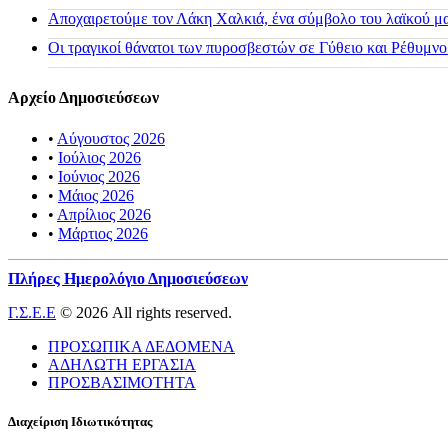
Αποχαιρετούμε τον Λάκη Χαλκιά, ένα σύμβολο του λαϊκού μας
Οι τραγικοί θάνατοι των πυροσβεστών σε Γύθειο και Ρέθυμνο
Αρχείο Δημοσιεύσεων
•
Αύγουστος 2026
•
Ιούλιος 2026
•
Ιούνιος 2026
•
Μάιος 2026
•
Απρίλιος 2026
•
Μάρτιος 2026
Πλήρες Ημερολόγιο Δημοσιεύσεων
Γ.Σ.Ε.Ε
© 2026 All rights reserved.
ΠΡΟΣΩΠΙΚΑ ΔΕΔΟΜΕΝΑ
ΑΔΗΛΩΤΗ ΕΡΓΑΣΙΑ
ΠΡΟΣΒΑΣΙΜΟΤΗΤΑ
Διαχείριση Ιδιωτικότητας