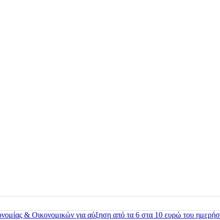
ονομίας & Οικονομικών για αύξηση από τα 6 στα 10 ευρώ του ημερήσ