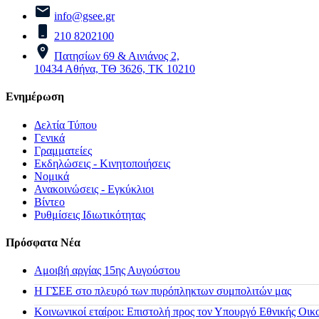
info@gsee.gr
210 8202100
Πατησίων 69 & Αινιάνος 2,
10434 Αθήνα, ΤΘ 3626, ΤΚ 10210
Ενημέρωση
Δελτία Τύπου
Γενικά
Γραμματείες
Εκδηλώσεις - Κινητοποιήσεις
Νομικά
Ανακοινώσεις - Εγκύκλιοι
Βίντεο
Ρυθμίσεις Ιδιωτικότητας
Πρόσφατα Νέα
Αμοιβή αργίας 15ης Αυγούστου
H ΓΣΕΕ στο πλευρό των πυρόπληκτων συμπολιτών μας
Κοινωνικοί εταίροι: Επιστολή προς τον Υπουργό Εθνικής Οικ