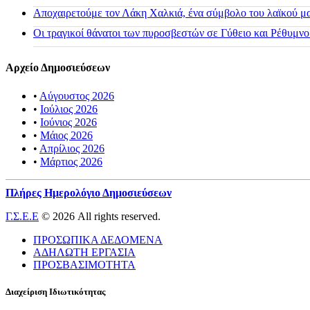
Αποχαιρετούμε τον Λάκη Χαλκιά, ένα σύμβολο του λαϊκού μας
Οι τραγικοί θάνατοι των πυροσβεστών σε Γύθειο και Ρέθυμνο
Αρχείο Δημοσιεύσεων
•
Αύγουστος 2026
•
Ιούλιος 2026
•
Ιούνιος 2026
•
Μάιος 2026
•
Απρίλιος 2026
•
Μάρτιος 2026
Πλήρες Ημερολόγιο Δημοσιεύσεων
Γ.Σ.Ε.Ε
© 2026 All rights reserved.
ΠΡΟΣΩΠΙΚΑ ΔΕΔΟΜΕΝΑ
ΑΔΗΛΩΤΗ ΕΡΓΑΣΙΑ
ΠΡΟΣΒΑΣΙΜΟΤΗΤΑ
Διαχείριση Ιδιωτικότητας