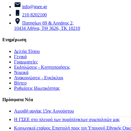
info@gsee.gr
210 8202100
Πατησίων 69 & Αινιάνος 2,
10434 Αθήνα, ΤΘ 3626, ΤΚ 10210
Ενημέρωση
Δελτία Τύπου
Γενικά
Γραμματείες
Εκδηλώσεις - Κινητοποιήσεις
Νομικά
Ανακοινώσεις - Εγκύκλιοι
Βίντεο
Ρυθμίσεις Ιδιωτικότητας
Πρόσφατα Νέα
Αμοιβή αργίας 15ης Αυγούστου
H ΓΣΕΕ στο πλευρό των πυρόπληκτων συμπολιτών μας
Κοινωνικοί εταίροι: Επιστολή προς τον Υπουργό Εθνικής Οικ