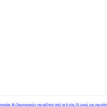
ονομίας & Οικονομικών για αύξηση από τα 6 στα 10 ευρώ του ημερήσ