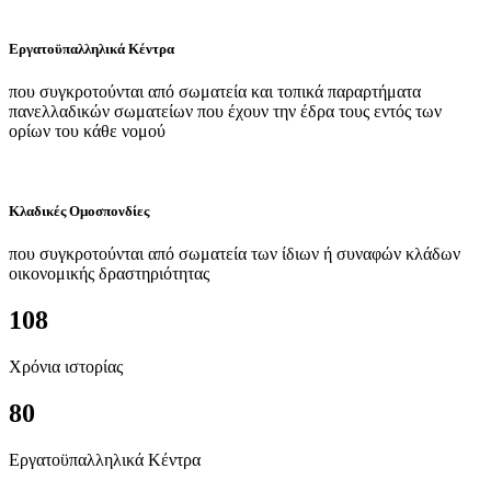
Εργατοϋπαλληλικά Κέντρα
που συγκροτούνται από σωματεία και τοπικά παραρτήματα
πανελλαδικών σωματείων που έχουν την έδρα τους εντός των
ορίων του κάθε νομού
Κλαδικές Ομοσπονδίες
που συγκροτούνται από σωματεία των ίδιων ή συναφών κλάδων
οικονομικής δραστηριότητας
108
Χρόνια ιστορίας
80
Εργατοϋπαλληλικά Κέντρα