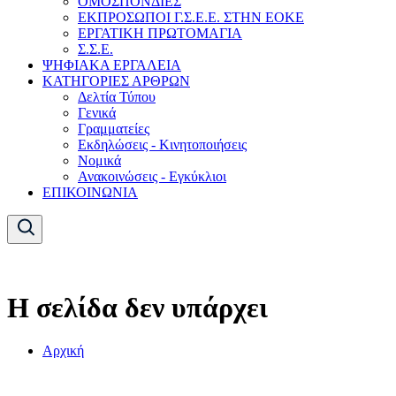
ΟΜΟΣΠΟΝΔΙΕΣ
ΕΚΠΡΟΣΩΠΟΙ Γ.Σ.Ε.Ε. ΣΤΗΝ ΕΟΚΕ
ΕΡΓΑΤΙΚΗ ΠΡΩΤΟΜΑΓΙΑ
Σ.Σ.Ε.
ΨΗΦΙΑΚΑ ΕΡΓΑΛΕΙΑ
ΚΑΤΗΓΟΡΙΕΣ ΑΡΘΡΩΝ
Δελτία Τύπου
Γενικά
Γραμματείες
Εκδηλώσεις - Κινητοποιήσεις
Νομικά
Ανακοινώσεις - Εγκύκλιοι
ΕΠΙΚΟΙΝΩΝΙΑ
Η σελίδα δεν υπάρχει
Αρχική