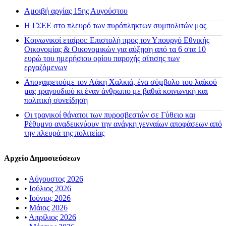
Αμοιβή αργίας 15ης Αυγούστου
H ΓΣΕΕ στο πλευρό των πυρόπληκτων συμπολιτών μας
Κοινωνικοί εταίροι: Επιστολή προς τον Υπουργό Εθνικής
Οικονομίας & Οικονομικών για αύξηση από τα 6 στα 10
ευρώ του ημερήσιου ορίου παροχής σίτισης των
εργαζόμενων
Αποχαιρετούμε τον Λάκη Χαλκιά, ένα σύμβολο του λαϊκού
μας τραγουδιού κι έναν άνθρωπο με βαθιά κοινωνική και
πολιτική συνείδηση
Οι τραγικοί θάνατοι των πυροσβεστών σε Γύθειο και
Ρέθυμνο αναδεικνύουν την ανάγκη γενναίων αποφάσεων από
την πλευρά της πολιτείας
Αρχείο Δημοσιεύσεων
•
Αύγουστος 2026
•
Ιούλιος 2026
•
Ιούνιος 2026
•
Μάιος 2026
•
Απρίλιος 2026