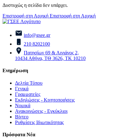
Δυστυχώς η σελίδα δεν υπάρχει.
Επιστροφή στη Αρχική
Επιστροφή στη Αρχική
info@gsee.gr
210 8202100
Πατησίων 69 & Αινιάνος 2,
10434 Αθήνα, ΤΘ 3626, ΤΚ 10210
Ενημέρωση
Δελτία Τύπου
Γενικά
Γραμματείες
Εκδηλώσεις - Κινητοποιήσεις
Νομικά
Ανακοινώσεις - Εγκύκλιοι
Βίντεο
Ρυθμίσεις Ιδιωτικότητας
Πρόσφατα Νέα