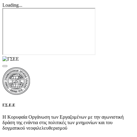
Loading...
Γ.Σ.Ε.Ε
Η Κορυφαία Οργάνωση των Εργαζομένων με την αγωνιστική
δράση της ενάντια στις πολιτικές των μνημονίων και του
δογματικού νεοφιλελευθερισμού