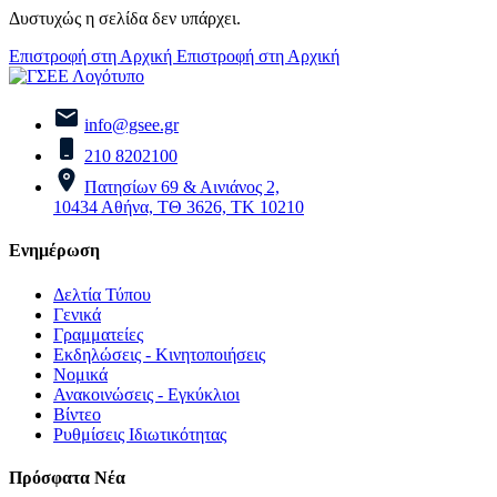
Δυστυχώς η σελίδα δεν υπάρχει.
Επιστροφή στη Αρχική
Επιστροφή στη Αρχική
info@gsee.gr
210 8202100
Πατησίων 69 & Αινιάνος 2,
10434 Αθήνα, ΤΘ 3626, ΤΚ 10210
Ενημέρωση
Δελτία Τύπου
Γενικά
Γραμματείες
Εκδηλώσεις - Κινητοποιήσεις
Νομικά
Ανακοινώσεις - Εγκύκλιοι
Βίντεο
Ρυθμίσεις Ιδιωτικότητας
Πρόσφατα Νέα