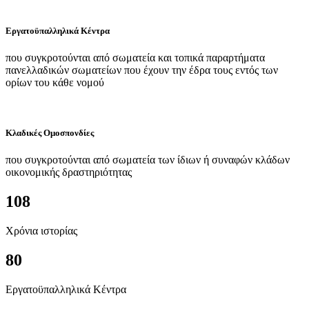
Εργατοϋπαλληλικά Κέντρα
που συγκροτούνται από σωματεία και τοπικά παραρτήματα
πανελλαδικών σωματείων που έχουν την έδρα τους εντός των
ορίων του κάθε νομού
Κλαδικές Ομοσπονδίες
που συγκροτούνται από σωματεία των ίδιων ή συναφών κλάδων
οικονομικής δραστηριότητας
108
Χρόνια ιστορίας
80
Εργατοϋπαλληλικά Κέντρα