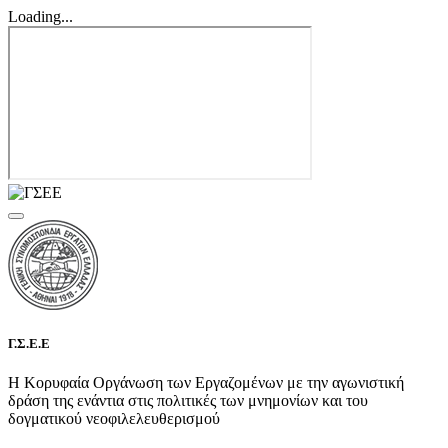
Loading...
Γ.Σ.Ε.Ε
Η Κορυφαία Οργάνωση των Εργαζομένων με την αγωνιστική
δράση της ενάντια στις πολιτικές των μνημονίων και του
δογματικού νεοφιλελευθερισμού