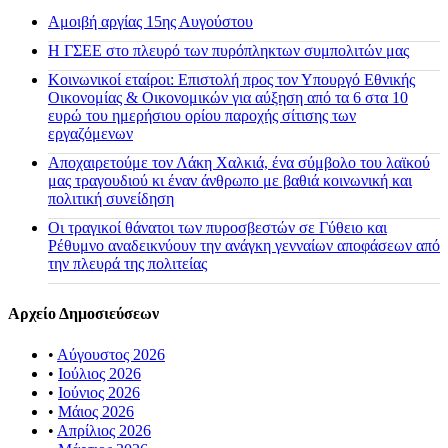
Αμοιβή αργίας 15ης Αυγούστου
H ΓΣΕΕ στο πλευρό των πυρόπληκτων συμπολιτών μας
Κοινωνικοί εταίροι: Επιστολή προς τον Υπουργό Εθνικής
Οικονομίας & Οικονομικών για αύξηση από τα 6 στα 10
ευρώ του ημερήσιου ορίου παροχής σίτισης των
εργαζόμενων
Αποχαιρετούμε τον Λάκη Χαλκιά, ένα σύμβολο του λαϊκού
μας τραγουδιού κι έναν άνθρωπο με βαθιά κοινωνική και
πολιτική συνείδηση
Οι τραγικοί θάνατοι των πυροσβεστών σε Γύθειο και
Ρέθυμνο αναδεικνύουν την ανάγκη γενναίων αποφάσεων από
την πλευρά της πολιτείας
Αρχείο Δημοσιεύσεων
•
Αύγουστος 2026
•
Ιούλιος 2026
•
Ιούνιος 2026
•
Μάιος 2026
•
Απρίλιος 2026