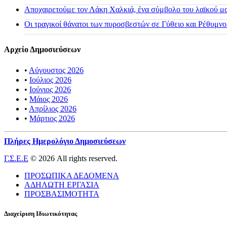
Αποχαιρετούμε τον Λάκη Χαλκιά, ένα σύμβολο του λαϊκού μας
Οι τραγικοί θάνατοι των πυροσβεστών σε Γύθειο και Ρέθυμνο
Αρχείο Δημοσιεύσεων
•
Αύγουστος 2026
•
Ιούλιος 2026
•
Ιούνιος 2026
•
Μάιος 2026
•
Απρίλιος 2026
•
Μάρτιος 2026
Πλήρες Ημερολόγιο Δημοσιεύσεων
Γ.Σ.Ε.Ε
© 2026 All rights reserved.
ΠΡΟΣΩΠΙΚΑ ΔΕΔΟΜΕΝΑ
ΑΔΗΛΩΤΗ ΕΡΓΑΣΙΑ
ΠΡΟΣΒΑΣΙΜΟΤΗΤΑ
Διαχείριση Ιδιωτικότητας