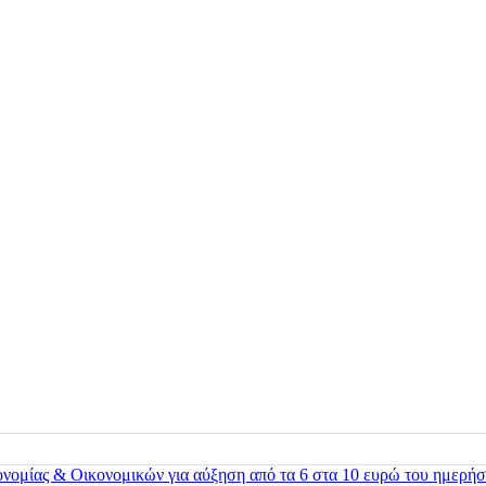
ονομίας & Οικονομικών για αύξηση από τα 6 στα 10 ευρώ του ημερήσ