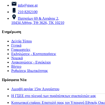
info@gsee.gr
210 8202100
Πατησίων 69 & Αινιάνος 2,
10434 Αθήνα, ΤΘ 3626, ΤΚ 10210
Ενημέρωση
Δελτία Τύπου
Γενικά
Γραμματείες
Εκδηλώσεις - Κινητοποιήσεις
Νομικά
Ανακοινώσεις - Εγκύκλιοι
Βίντεο
Ρυθμίσεις Ιδιωτικότητας
Πρόσφατα Νέα
Αμοιβή αργίας 15ης Αυγούστου
H ΓΣΕΕ στο πλευρό των πυρόπληκτων συμπολιτών μας
Κοινωνικοί εταίροι: Επιστολή προς τον Υπουργό Εθνικής Οικ