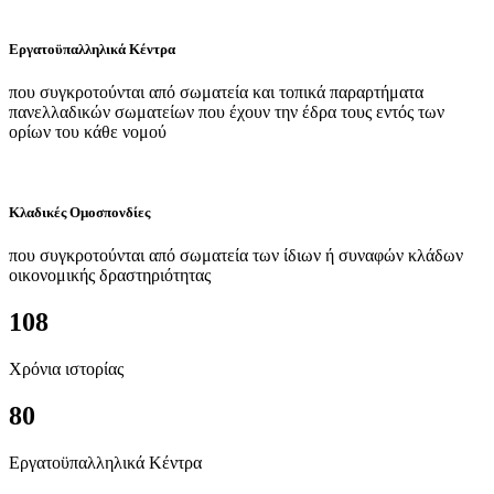
Εργατοϋπαλληλικά Κέντρα
που συγκροτούνται από σωματεία και τοπικά παραρτήματα
πανελλαδικών σωματείων που έχουν την έδρα τους εντός των
ορίων του κάθε νομού
Κλαδικές Ομοσπονδίες
που συγκροτούνται από σωματεία των ίδιων ή συναφών κλάδων
οικονομικής δραστηριότητας
108
Χρόνια ιστορίας
80
Εργατοϋπαλληλικά Κέντρα