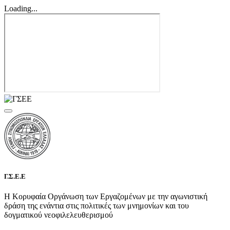
Loading...
Γ.Σ.Ε.Ε
Η Κορυφαία Οργάνωση των Εργαζομένων με την αγωνιστική
δράση της ενάντια στις πολιτικές των μνημονίων και του
δογματικού νεοφιλελευθερισμού