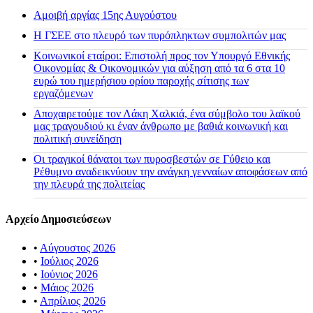
Αμοιβή αργίας 15ης Αυγούστου
H ΓΣΕΕ στο πλευρό των πυρόπληκτων συμπολιτών μας
Κοινωνικοί εταίροι: Επιστολή προς τον Υπουργό Εθνικής
Οικονομίας & Οικονομικών για αύξηση από τα 6 στα 10
ευρώ του ημερήσιου ορίου παροχής σίτισης των
εργαζόμενων
Αποχαιρετούμε τον Λάκη Χαλκιά, ένα σύμβολο του λαϊκού
μας τραγουδιού κι έναν άνθρωπο με βαθιά κοινωνική και
πολιτική συνείδηση
Οι τραγικοί θάνατοι των πυροσβεστών σε Γύθειο και
Ρέθυμνο αναδεικνύουν την ανάγκη γενναίων αποφάσεων από
την πλευρά της πολιτείας
Αρχείο Δημοσιεύσεων
•
Αύγουστος 2026
•
Ιούλιος 2026
•
Ιούνιος 2026
•
Μάιος 2026
•
Απρίλιος 2026