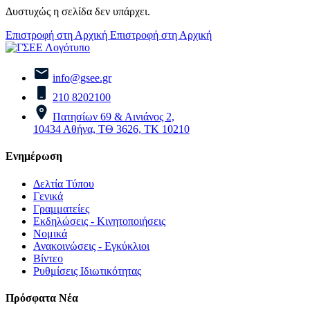
Δυστυχώς η σελίδα δεν υπάρχει.
Επιστροφή στη Αρχική
Επιστροφή στη Αρχική
info@gsee.gr
210 8202100
Πατησίων 69 & Αινιάνος 2,
10434 Αθήνα, ΤΘ 3626, ΤΚ 10210
Ενημέρωση
Δελτία Τύπου
Γενικά
Γραμματείες
Εκδηλώσεις - Κινητοποιήσεις
Νομικά
Ανακοινώσεις - Εγκύκλιοι
Βίντεο
Ρυθμίσεις Ιδιωτικότητας
Πρόσφατα Νέα