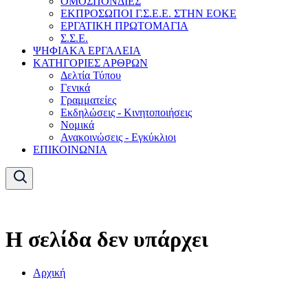
ΟΜΟΣΠΟΝΔΙΕΣ
ΕΚΠΡΟΣΩΠΟΙ Γ.Σ.Ε.Ε. ΣΤΗΝ ΕΟΚΕ
ΕΡΓΑΤΙΚΗ ΠΡΩΤΟΜΑΓΙΑ
Σ.Σ.Ε.
ΨΗΦΙΑΚΑ ΕΡΓΑΛΕΙΑ
ΚΑΤΗΓΟΡΙΕΣ ΑΡΘΡΩΝ
Δελτία Τύπου
Γενικά
Γραμματείες
Εκδηλώσεις - Κινητοποιήσεις
Νομικά
Ανακοινώσεις - Εγκύκλιοι
ΕΠΙΚΟΙΝΩΝΙΑ
Η σελίδα δεν υπάρχει
Αρχική