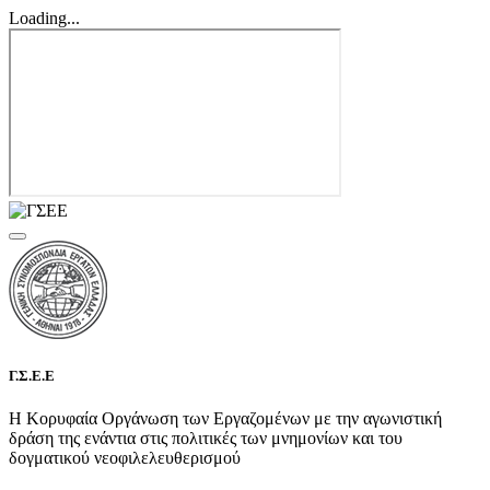
Loading...
Γ.Σ.Ε.Ε
Η Κορυφαία Οργάνωση των Εργαζομένων με την αγωνιστική
δράση της ενάντια στις πολιτικές των μνημονίων και του
δογματικού νεοφιλελευθερισμού