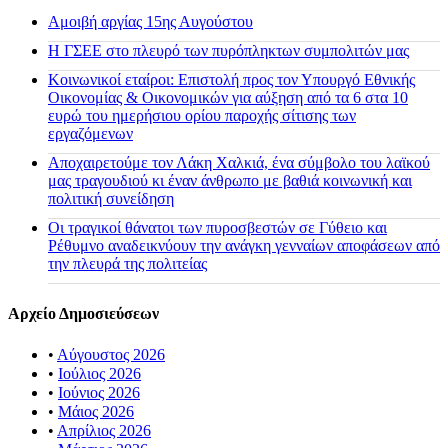
Αμοιβή αργίας 15ης Αυγούστου
H ΓΣΕΕ στο πλευρό των πυρόπληκτων συμπολιτών μας
Κοινωνικοί εταίροι: Επιστολή προς τον Υπουργό Εθνικής
Οικονομίας & Οικονομικών για αύξηση από τα 6 στα 10
ευρώ του ημερήσιου ορίου παροχής σίτισης των
εργαζόμενων
Αποχαιρετούμε τον Λάκη Χαλκιά, ένα σύμβολο του λαϊκού
μας τραγουδιού κι έναν άνθρωπο με βαθιά κοινωνική και
πολιτική συνείδηση
Οι τραγικοί θάνατοι των πυροσβεστών σε Γύθειο και
Ρέθυμνο αναδεικνύουν την ανάγκη γενναίων αποφάσεων από
την πλευρά της πολιτείας
Αρχείο Δημοσιεύσεων
•
Αύγουστος 2026
•
Ιούλιος 2026
•
Ιούνιος 2026
•
Μάιος 2026
•
Απρίλιος 2026