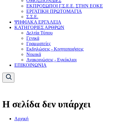
ΟΜΟΣΠΟΝΔΙΕΣ
ΕΚΠΡΟΣΩΠΟΙ Γ.Σ.Ε.Ε. ΣΤΗΝ ΕΟΚΕ
ΕΡΓΑΤΙΚΗ ΠΡΩΤΟΜΑΓΙΑ
Σ.Σ.Ε.
ΨΗΦΙΑΚΑ ΕΡΓΑΛΕΙΑ
ΚΑΤΗΓΟΡΙΕΣ ΑΡΘΡΩΝ
Δελτία Τύπου
Γενικά
Γραμματείες
Εκδηλώσεις - Κινητοποιήσεις
Νομικά
Ανακοινώσεις - Εγκύκλιοι
ΕΠΙΚΟΙΝΩΝΙΑ
Η σελίδα δεν υπάρχει
Αρχική