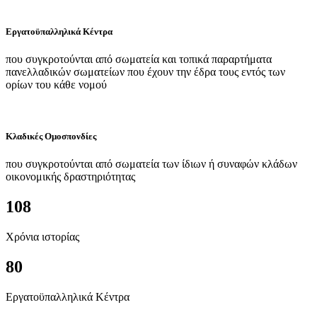
Εργατοϋπαλληλικά Κέντρα
που συγκροτούνται από σωματεία και τοπικά παραρτήματα
πανελλαδικών σωματείων που έχουν την έδρα τους εντός των
ορίων του κάθε νομού
Κλαδικές Ομοσπονδίες
που συγκροτούνται από σωματεία των ίδιων ή συναφών κλάδων
οικονομικής δραστηριότητας
108
Χρόνια ιστορίας
80
Εργατοϋπαλληλικά Κέντρα