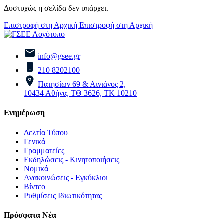
Δυστυχώς η σελίδα δεν υπάρχει.
Επιστροφή στη Αρχική
Επιστροφή στη Αρχική
info@gsee.gr
210 8202100
Πατησίων 69 & Αινιάνος 2,
10434 Αθήνα, ΤΘ 3626, ΤΚ 10210
Ενημέρωση
Δελτία Τύπου
Γενικά
Γραμματείες
Εκδηλώσεις - Κινητοποιήσεις
Νομικά
Ανακοινώσεις - Εγκύκλιοι
Βίντεο
Ρυθμίσεις Ιδιωτικότητας
Πρόσφατα Νέα