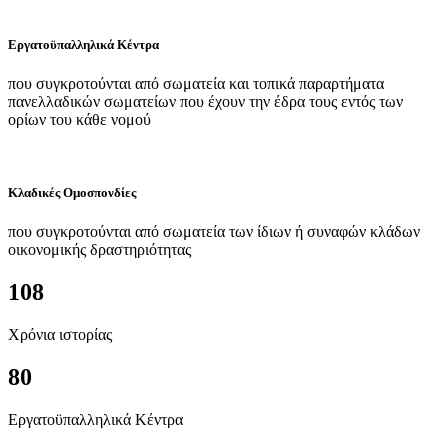
Εργατοϋπαλληλικά Κέντρα
που συγκροτούνται από σωματεία και τοπικά παραρτήματα
πανελλαδικών σωματείων που έχουν την έδρα τους εντός των
ορίων του κάθε νομού
Κλαδικές Ομοσπονδίες
που συγκροτούνται από σωματεία των ίδιων ή συναφών κλάδων
οικονομικής δραστηριότητας
108
Χρόνια ιστορίας
80
Εργατοϋπαλληλικά Κέντρα