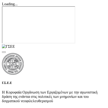
Loading...
Γ.Σ.Ε.Ε
Η Κορυφαία Οργάνωση των Εργαζομένων με την αγωνιστική
δράση της ενάντια στις πολιτικές των μνημονίων και του
δογματικού νεοφιλελευθερισμού