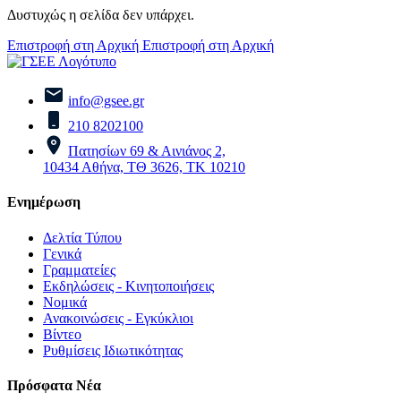
Δυστυχώς η σελίδα δεν υπάρχει.
Επιστροφή στη Αρχική
Επιστροφή στη Αρχική
info@gsee.gr
210 8202100
Πατησίων 69 & Αινιάνος 2,
10434 Αθήνα, ΤΘ 3626, ΤΚ 10210
Ενημέρωση
Δελτία Τύπου
Γενικά
Γραμματείες
Εκδηλώσεις - Κινητοποιήσεις
Νομικά
Ανακοινώσεις - Εγκύκλιοι
Βίντεο
Ρυθμίσεις Ιδιωτικότητας
Πρόσφατα Νέα