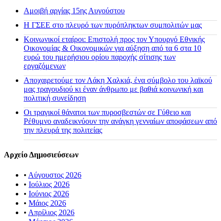
Αμοιβή αργίας 15ης Αυγούστου
H ΓΣΕΕ στο πλευρό των πυρόπληκτων συμπολιτών μας
Κοινωνικοί εταίροι: Επιστολή προς τον Υπουργό Εθνικής
Οικονομίας & Οικονομικών για αύξηση από τα 6 στα 10
ευρώ του ημερήσιου ορίου παροχής σίτισης των
εργαζόμενων
Αποχαιρετούμε τον Λάκη Χαλκιά, ένα σύμβολο του λαϊκού
μας τραγουδιού κι έναν άνθρωπο με βαθιά κοινωνική και
πολιτική συνείδηση
Οι τραγικοί θάνατοι των πυροσβεστών σε Γύθειο και
Ρέθυμνο αναδεικνύουν την ανάγκη γενναίων αποφάσεων από
την πλευρά της πολιτείας
Αρχείο Δημοσιεύσεων
•
Αύγουστος 2026
•
Ιούλιος 2026
•
Ιούνιος 2026
•
Μάιος 2026
•
Απρίλιος 2026