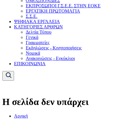
ΟΜΟΣΠΟΝΔΙΕΣ
ΕΚΠΡΟΣΩΠΟΙ Γ.Σ.Ε.Ε. ΣΤΗΝ ΕΟΚΕ
ΕΡΓΑΤΙΚΗ ΠΡΩΤΟΜΑΓΙΑ
Σ.Σ.Ε.
ΨΗΦΙΑΚΑ ΕΡΓΑΛΕΙΑ
ΚΑΤΗΓΟΡΙΕΣ ΑΡΘΡΩΝ
Δελτία Τύπου
Γενικά
Γραμματείες
Εκδηλώσεις - Κινητοποιήσεις
Νομικά
Ανακοινώσεις - Εγκύκλιοι
ΕΠΙΚΟΙΝΩΝΙΑ
Η σελίδα δεν υπάρχει
Αρχική