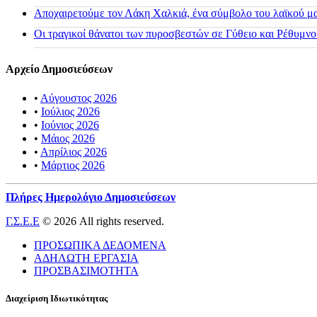
Αποχαιρετούμε τον Λάκη Χαλκιά, ένα σύμβολο του λαϊκού μας
Οι τραγικοί θάνατοι των πυροσβεστών σε Γύθειο και Ρέθυμνο
Αρχείο Δημοσιεύσεων
•
Αύγουστος 2026
•
Ιούλιος 2026
•
Ιούνιος 2026
•
Μάιος 2026
•
Απρίλιος 2026
•
Μάρτιος 2026
Πλήρες Ημερολόγιο Δημοσιεύσεων
Γ.Σ.Ε.Ε
© 2026 All rights reserved.
ΠΡΟΣΩΠΙΚΑ ΔΕΔΟΜΕΝΑ
ΑΔΗΛΩΤΗ ΕΡΓΑΣΙΑ
ΠΡΟΣΒΑΣΙΜΟΤΗΤΑ
Διαχείριση Ιδιωτικότητας