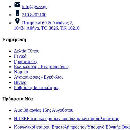
info@gsee.gr
210 8202100
Πατησίων 69 & Αινιάνος 2,
10434 Αθήνα, ΤΘ 3626, ΤΚ 10210
Ενημέρωση
Δελτία Τύπου
Γενικά
Γραμματείες
Εκδηλώσεις - Κινητοποιήσεις
Νομικά
Ανακοινώσεις - Εγκύκλιοι
Βίντεο
Ρυθμίσεις Ιδιωτικότητας
Πρόσφατα Νέα
Αμοιβή αργίας 15ης Αυγούστου
H ΓΣΕΕ στο πλευρό των πυρόπληκτων συμπολιτών μας
Κοινωνικοί εταίροι: Επιστολή προς τον Υπουργό Εθνικής Οικ