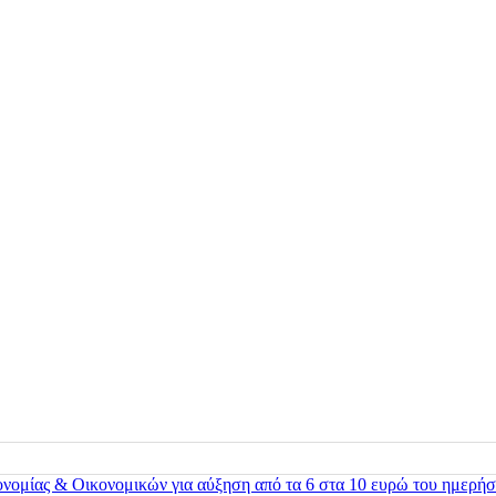
ονομίας & Οικονομικών για αύξηση από τα 6 στα 10 ευρώ του ημερήσ