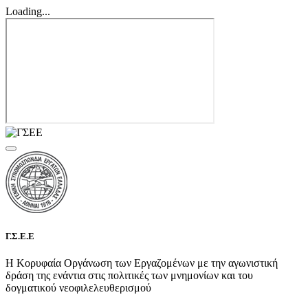
Loading...
Γ.Σ.Ε.Ε
Η Κορυφαία Οργάνωση των Εργαζομένων με την αγωνιστική
δράση της ενάντια στις πολιτικές των μνημονίων και του
δογματικού νεοφιλελευθερισμού