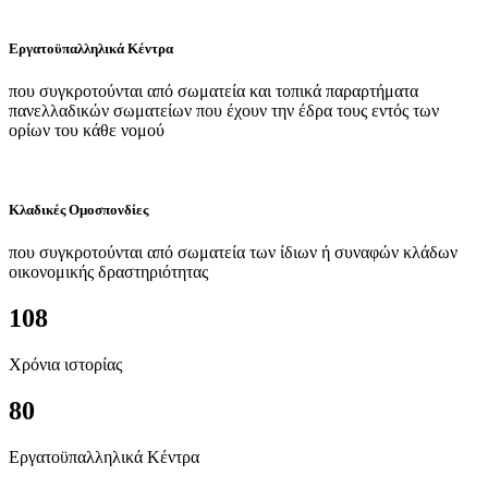
Εργατοϋπαλληλικά Κέντρα
που συγκροτούνται από σωματεία και τοπικά παραρτήματα
πανελλαδικών σωματείων που έχουν την έδρα τους εντός των
ορίων του κάθε νομού
Κλαδικές Ομοσπονδίες
που συγκροτούνται από σωματεία των ίδιων ή συναφών κλάδων
οικονομικής δραστηριότητας
108
Χρόνια ιστορίας
80
Εργατοϋπαλληλικά Κέντρα