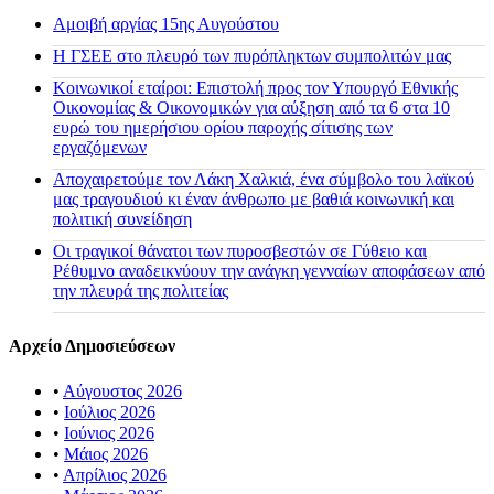
Αμοιβή αργίας 15ης Αυγούστου
H ΓΣΕΕ στο πλευρό των πυρόπληκτων συμπολιτών μας
Κοινωνικοί εταίροι: Επιστολή προς τον Υπουργό Εθνικής
Οικονομίας & Οικονομικών για αύξηση από τα 6 στα 10
ευρώ του ημερήσιου ορίου παροχής σίτισης των
εργαζόμενων
Αποχαιρετούμε τον Λάκη Χαλκιά, ένα σύμβολο του λαϊκού
μας τραγουδιού κι έναν άνθρωπο με βαθιά κοινωνική και
πολιτική συνείδηση
Οι τραγικοί θάνατοι των πυροσβεστών σε Γύθειο και
Ρέθυμνο αναδεικνύουν την ανάγκη γενναίων αποφάσεων από
την πλευρά της πολιτείας
Αρχείο Δημοσιεύσεων
•
Αύγουστος 2026
•
Ιούλιος 2026
•
Ιούνιος 2026
•
Μάιος 2026
•
Απρίλιος 2026