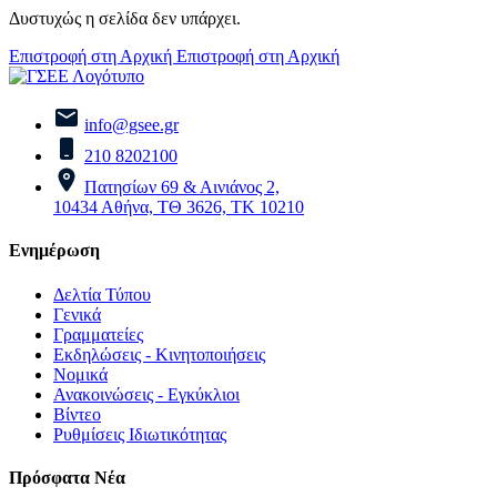
Δυστυχώς η σελίδα δεν υπάρχει.
Επιστροφή στη Αρχική
Επιστροφή στη Αρχική
info@gsee.gr
210 8202100
Πατησίων 69 & Αινιάνος 2,
10434 Αθήνα, ΤΘ 3626, ΤΚ 10210
Ενημέρωση
Δελτία Τύπου
Γενικά
Γραμματείες
Εκδηλώσεις - Κινητοποιήσεις
Νομικά
Ανακοινώσεις - Εγκύκλιοι
Βίντεο
Ρυθμίσεις Ιδιωτικότητας
Πρόσφατα Νέα