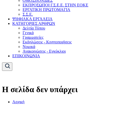
ΟΜΟΣΠΟΝΔΙΕΣ
ΕΚΠΡΟΣΩΠΟΙ Γ.Σ.Ε.Ε. ΣΤΗΝ ΕΟΚΕ
ΕΡΓΑΤΙΚΗ ΠΡΩΤΟΜΑΓΙΑ
Σ.Σ.Ε.
ΨΗΦΙΑΚΑ ΕΡΓΑΛΕΙΑ
ΚΑΤΗΓΟΡΙΕΣ ΑΡΘΡΩΝ
Δελτία Τύπου
Γενικά
Γραμματείες
Εκδηλώσεις - Κινητοποιήσεις
Νομικά
Ανακοινώσεις - Εγκύκλιοι
ΕΠΙΚΟΙΝΩΝΙΑ
Η σελίδα δεν υπάρχει
Αρχική