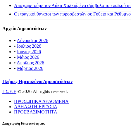
Αποχαιρετούμε τον Λάκη Χαλκιά, ένα σύμβολο του λαϊκού μας
Οι τραγικοί θάνατοι των πυροσβεστών σε Γύθειο και Ρέθυμνο
Αρχείο Δημοσιεύσεων
•
Αύγουστος 2026
•
Ιούλιος 2026
•
Ιούνιος 2026
•
Μάιος 2026
•
Απρίλιος 2026
•
Μάρτιος 2026
Πλήρες Ημερολόγιο Δημοσιεύσεων
Γ.Σ.Ε.Ε
© 2026 All rights reserved.
ΠΡΟΣΩΠΙΚΑ ΔΕΔΟΜΕΝΑ
ΑΔΗΛΩΤΗ ΕΡΓΑΣΙΑ
ΠΡΟΣΒΑΣΙΜΟΤΗΤΑ
Διαχείριση Ιδιωτικότητας