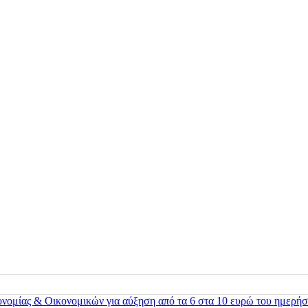
ονομίας & Οικονομικών για αύξηση από τα 6 στα 10 ευρώ του ημερήσ