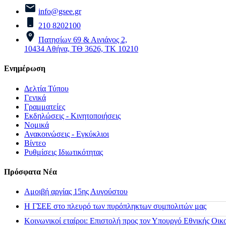
info@gsee.gr
210 8202100
Πατησίων 69 & Αινιάνος 2,
10434 Αθήνα, ΤΘ 3626, ΤΚ 10210
Ενημέρωση
Δελτία Τύπου
Γενικά
Γραμματείες
Εκδηλώσεις - Κινητοποιήσεις
Νομικά
Ανακοινώσεις - Εγκύκλιοι
Βίντεο
Ρυθμίσεις Ιδιωτικότητας
Πρόσφατα Νέα
Αμοιβή αργίας 15ης Αυγούστου
H ΓΣΕΕ στο πλευρό των πυρόπληκτων συμπολιτών μας
Κοινωνικοί εταίροι: Επιστολή προς τον Υπουργό Εθνικής Οικ